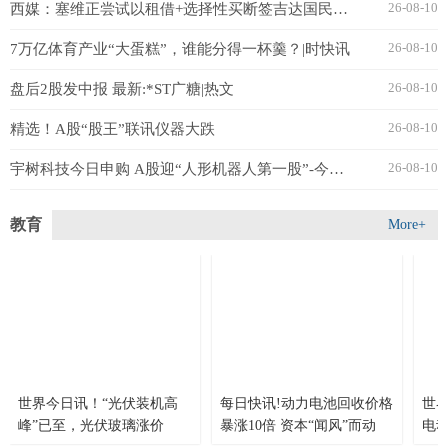
26-08-10
西媒：塞维正尝试以租借+选择性买断签吉达国民前锋伊莱尼赫纳
26-08-10
7万亿体育产业“大蛋糕”，谁能分得一杯羹？|时快讯
26-08-10
盘后2股发中报 最新:*ST广糖|热文
26-08-10
精选！A股“股王”联讯仪器大跌
26-08-10
宇树科技今日申购 A股迎“人形机器人第一股”-今日讯
教育
More+
世界今日讯！“光伏装机高
每日快讯!动力电池回收价格
世
峰”已至，光伏玻璃涨价
暴涨10倍 资本“闻风”而动
电
趋