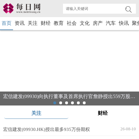
首页
资讯
关注
财经
教育
社会
文化
房产
汽车
快讯
聚
宏信建发(09930)向执行董事及首席执行官詹静授出559万股限制性股份
关注
财经
26-08-10
宏信建发(09930.HK)授出最多935万份期权