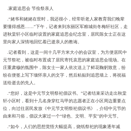
.家庭追思会 节俭祭亲人
.“姥爷和姥姥在世时，我还很小，经常听老人家教育我们晚辈
要懂得感恩……”下午，记者来到东丽区军粮城街冬梅轩社区，走
进秋棠轩小区临时设置的家庭追思会纪念室，居民陈女士正在这
里向家人深情地回忆着已逝亲人的教诲。
.记者看到，这是一间十几平方米大小的会议室，为方便居民中
元节祭祀，被临时布置成了居民寄托哀思的家庭追思会现场。在
庄重肃穆的氛围中，陈女士一家人依次送上了鲜花鞠躬致意，纷
纷在便签上写下缅怀亲人的文字，然后粘贴到追思墙上，将祝福
送给逝去的先人。
.“您好，这是中元节文明祭祀倡议书。”记者结束采访走出秋棠
轩小区时，看到十几名身穿红马甲的志愿者正在小区周边重要点
位，向过往居民发放《中元节文明祭祀倡议书》，介绍中元节的
由来和习俗，倡议大家过一个“绿色、文明、平安”的中元节。
.“如今，人们的思想觉悟大幅提高，烧纸祭祀的现象逐年减