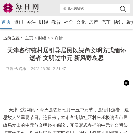
首页
资讯
关注
财经
教育
社会
文化
房产
汽车
快讯
聚
当前位置：
主页
>
财经
> >
详情
天津各街镇村居引导居民以绿色文明方式缅怀
逝者 文明过中元 新风寄哀思
来源:今晚报 2023-08-30 12:51:47
.
天津北方网讯：
今天是农历七月十五中元节，是缅怀逝者、追
思故人的重要节日。连日来，本市各街镇社区村庄积极响应市民
政局发出的中元节文明祭祀倡议，开展形式多样的中元节文明祭