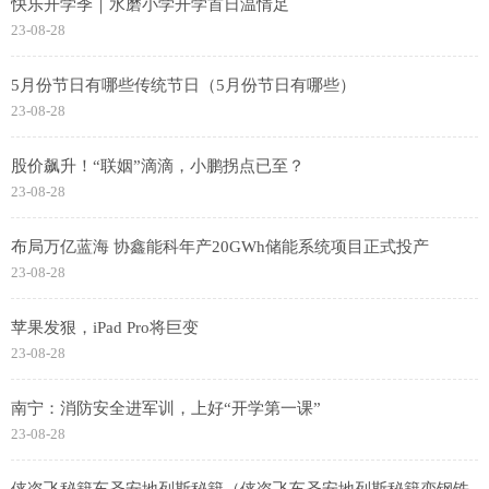
快乐开学季｜水磨小学开学首日温情足
23-08-28
5月份节日有哪些传统节日（5月份节日有哪些）
23-08-28
股价飙升！“联姻”滴滴，小鹏拐点已至？
23-08-28
布局万亿蓝海 协鑫能科年产20GWh储能系统项目正式投产
23-08-28
苹果发狠，iPad Pro将巨变
23-08-28
南宁：消防安全进军训，上好“开学第一课”
23-08-28
侠盗飞秘籍车圣安地列斯秘籍（侠盗飞车圣安地列斯秘籍变钢铁