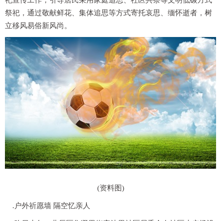
祀宣传工作，引导居民采用家庭追思、社区共祭等文明低碳方式
祭祀，通过敬献鲜花、集体追思等方式寄托哀思、缅怀逝者，树
立移风易俗新风尚。
(资料图)
.户外祈愿墙 隔空忆亲人