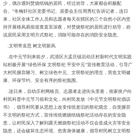
少，偶尔遇到焚烧纸钱的居民，经过劝导，大家都会积极配
合。”冬梅轩社区党委书记、居委会主任周秀红告诉记者，连日
来，社区全体工作人员和志愿者每天在辖区的三个自然小区内坚
持开展移风易俗巡查直至深夜，对焚烧祭祀的居民进行劝导，劝
说居民采用文明方式祭祀，消除可能存在的消防安全隐患。
.文明寄哀思 树文明新风
.在中元节到来前夕，武清区大孟庄镇后幼庄村新时代文明实践
站积极开展“绿色环保 文明祭祀 平安中元”宣传教育活动，引导广
大村民摒弃陋习、树立绿色中元、文明祭祀的理念，营造文明健
康、环保节约、安全有序的祭祀氛围。
.连日来，后幼庄村网格员、志愿者走进街头里巷，挨家挨户向
村民科普中元节习俗和文化，向村民发放《中元节文明祭祀倡议
书》，倡导村民要从思想上改变传统老旧的祭祀观念，自觉摒弃
不文明的祭祀方式，宣传传统燃烧纸钱祭祀活动存在的安全隐
患，让村民深入了解到露天燃烧祭祀活动不仅会造成火灾等安全
隐患，还会破坏生态环境、危害身体健康，倡导村民树立文明祭