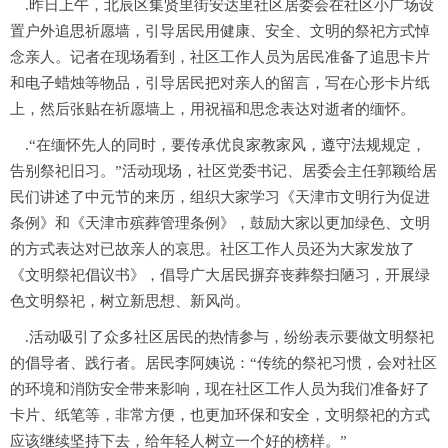
.昨日上午，北辰区集贤里街安达里社区居委会在社区小广场设
置户外追思祈愿墙，引导居民用健康、安全、文明的祭祀方式悼
念亲人。记者在现场看到，社区工作人员为居民准备了追思卡片
和电子蜡烛等物品，引导居民把对亲人的留言，写在心形卡片纸
上，然后张贴在祈愿墙上，用祝福和思念表达对逝者的缅怀。
.“在缅怀先人的同时，要传承优良家教家风，遵守法规规定，
告别祭祀旧习。”活动现场，社区党委书记、居委会主任郭颖给居
民们讲述了中元节的来历，组织大家学习《天津市文明行为促进
条例》和《天津市殡葬管理条例》，鼓励大家以更加绿色、文明
的方式表达对已故亲人的哀思。社区工作人员还为大家发放了
《文明祭祀倡议书》，倡导广大居民摒弃丧葬祭扫陋习，开展绿
色文明祭祀，树立新思想、新风尚。
.活动吸引了众多社区居民的热情参与，纷纷表示要做文明祭祀
的倡导者、践行者。居民李阿姨说：“传统的祭祀习惯，会对社区
的环境和消防安全带来影响，现在社区工作人员为我们准备好了
卡片、纸笔等，非常方便，也更加环保和安全，文明祭祀的方式
应该继续坚持下去，给年轻人树立一个好的榜样。”