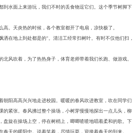
都到水面上来游玩，我们不时的丢食物逗它们。这个季节树脚下
么高。天炎热的时候，各个教室都开了电扇，凉快极了。
飘洒在地上到处都是的"。清洁工经常扫树叶。有时不仅他们扫
的北风吹着，为了热热身子，体育老师带着我们长跑、做游戏。
着朝阳高高兴兴地走进校园。暖暖的春风吹进教室，吹在同学们
课的紧张。春风拂过整个操场，小树芽慢慢地探出一点儿头，柳
，盘旋在操场上空，停在树梢上，唧唧喳喳地唱着柔和的歌。下
在春天的暖阳中。说着笑着，尽情玩耍，迎接着春天的到来。