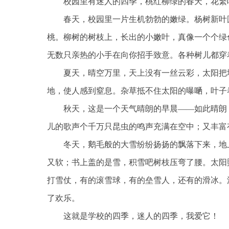
校园里有迷人的四季，桃红柳绿的春天，花繁
春天，校园里一片生机勃勃的嫩绿。杨树新叶
桃。柳树的树枝上，长出的小嫩叶，真像一个个绿
无数只亲热的小手在向你招手致意。各种树儿都穿
夏天，晴空万里，天上没有一丝云彩，太阳把
地，使人感到窒息。杂草抵不住太阳的曝嗮，叶子
秋天，这是一个天气晴朗的早晨——如此晴朗
儿的歌声个千万只昆虫的鸣声充满在空中；又丰富
冬天，鹅毛般的大雪纷纷扬扬的飘落下来，地
又软；书上盖的是雪，积雪吧树枝压弯了腰。太阳
打雪仗，有的滚雪球，有的垒雪人，还有的滑冰。
了欢乐。
这就是学校的四季，迷人的四季，我爱它！