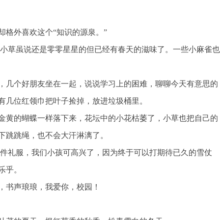
却格外喜欢这个“知识的源泉。”
的小草虽说还是零零星星的但已经有春天的滋味了。一些小麻雀也
，几个好朋友坐在一起，说说学习上的困难，聊聊今天有意思的
有几位红领巾把叶子捡掉，放进垃圾桶里。
金黄的蝴蝶一样落下来，花坛中的小花枯萎了，小草也把自己的
下跳跳绳，也不会大汗淋漓了。
一件礼服，我们小孩可高兴了，因为终于可以打期待已久的雪仗
乐乎。
，书声琅琅，我爱你，校园！