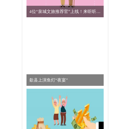
4位“泉城文旅推荐官”上线！来听听他们的济南情缘 天天亮点
歙县上演鱼灯“夜宴”