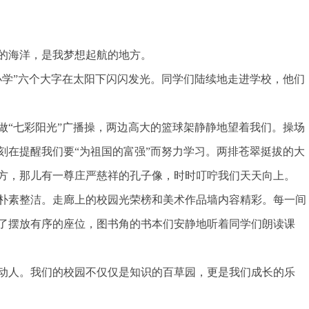
的海洋，是我梦想起航的地方。
小学”六个大字在太阳下闪闪发光。同学们陆续地走进学校，他们
做“七彩阳光”广播操，两边高大的篮球架静静地望着我们。操场
刻在提醒我们要“为祖国的富强”而努力学习。两排苍翠挺拔的大
方，那儿有一尊庄严慈祥的孔子像，时时叮咛我们天天向上。
朴素整洁。走廊上的校园光荣榜和美术作品墙内容精彩。每一间
了摆放有序的座位，图书角的书本们安静地听着同学们朗读课
动人。我们的校园不仅仅是知识的百草园，更是我们成长的乐