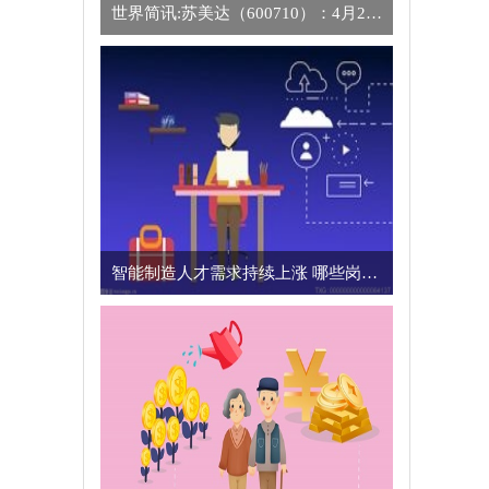
世界简讯:苏美达（600710）：4月27日北向资金减持1.2万股
智能制造人才需求持续上涨 哪些岗位最抢手？-世界热文