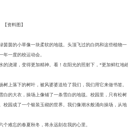
【资料图】
绿茵茵的小草像一块柔软的地毯。头顶飞过的白鸽和这些植物一
一年一度的校运动会。
水的浇灌，变得更加精神。看！在阳光的照射下，*更加鲜红地
杨树上落下的树叶，被风婆婆送给了我们，我们用它来做书签。
雪白的大衣，操场上像铺了一条雪白的地毯。校园里，只有松树
。校园成了一个银装玉砌的世界。我们像潮水般涌向操场，从地
六个难忘的春夏秋冬，将永远刻在我的心里。