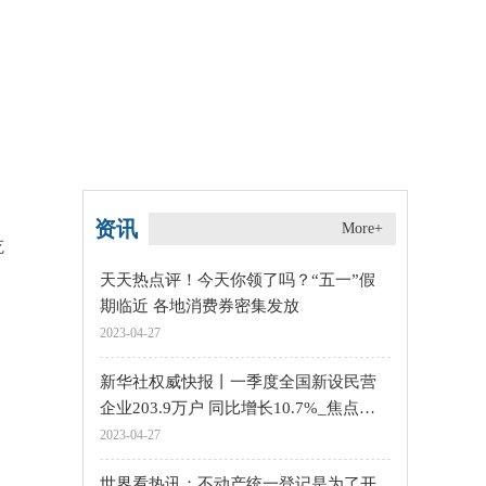
资讯
More+
屹
天天热点评！今天你领了吗？“五一”假
期临近 各地消费券密集发放
2023-04-27
新华社权威快报丨一季度全国新设民营
企业203.9万户 同比增长10.7%_焦点速
递
2023-04-27
世界看热讯：不动产统一登记是为了开