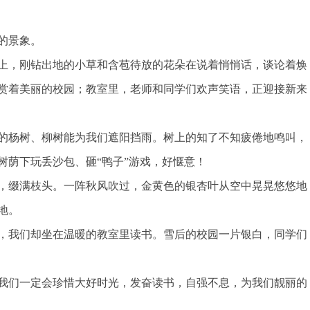
的景象。
上，刚钻出地的小草和含苞待放的花朵在说着悄悄话，谈论着焕
赏着美丽的校园；教室里，老师和同学们欢声笑语，正迎接新来
的杨树、柳树能为我们遮阳挡雨。树上的知了不知疲倦地鸣叫，
树荫下玩丢沙包、砸“鸭子”游戏，好惬意！
，缀满枝头。一阵秋风吹过，金黄色的银杏叶从空中晃晃悠悠地
地。
，我们却坐在温暖的教室里读书。雪后的校园一片银白，同学们
我们一定会珍惜大好时光，发奋读书，自强不息，为我们靓丽的