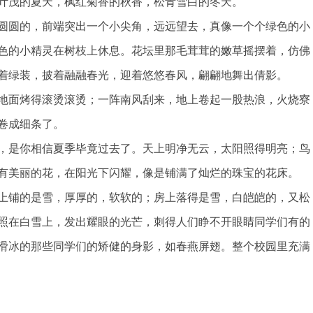
叶茂的夏天，枫红菊香的秋香，松青雪白的冬天。
圆圆的，前端突出一个小尖角，远远望去，真像一个个绿色的小
色的小精灵在树枝上休息。花坛里那毛茸茸的嫩草摇摆着，仿佛
着绿装，披着融融春光，迎着悠悠春风，翩翩地舞出倩影。
地面烤得滚烫滚烫；一阵南风刮来，地上卷起一股热浪，火烧寮
卷成细条了。
，是你相信夏季毕竟过去了。天上明净无云，太阳照得明亮；鸟
有美丽的花，在阳光下闪耀，像是铺满了灿烂的珠宝的花床。
上铺的是雪，厚厚的，软软的；房上落得是雪，白皑皑的，又松
照在白雪上，发出耀眼的光芒，刺得人们睁不开眼睛同学们有的
滑冰的那些同学们的矫健的身影，如春燕屏翅。整个校园里充满