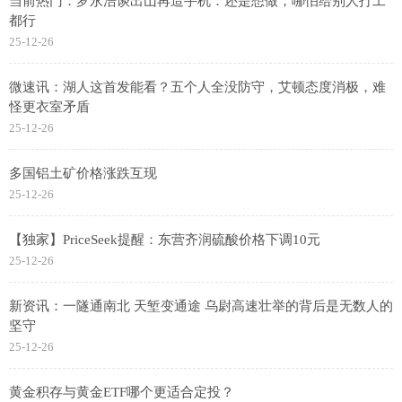
当前热门：罗永浩谈出山再造手机：还是想做，哪怕给别人打工
都行
25-12-26
微速讯：湖人这首发能看？五个人全没防守，艾顿态度消极，难
怪更衣室矛盾
25-12-26
多国铝土矿价格涨跌互现
25-12-26
【独家】PriceSeek提醒：东营齐润硫酸价格下调10元
25-12-26
新资讯：一隧通南北 天堑变通途 乌尉高速壮举的背后是无数人的
坚守
25-12-26
黄金积存与黄金ETF哪个更适合定投？