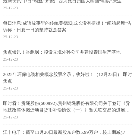
最新快讯!中日“粉丝”齐聚广西为旅日归国大熊猫“明浜”庆生
25-12-23
每日消息!成语故事里的传统美德⑩|成长没有捷径！“闻鸡起舞”告
诉你：日复一日的坚持就是答案
25-12-23
焦点短讯！香飘飘：拟设立境外孙公司并建设泰国生产基地
25-12-23
2025年环保电缆相关概念股票名录，收好啦！（12月23日） 即时
焦点
25-12-23
即时看！贵绳股份(600992):贵州钢绳股份有限公司关于签订《异
地技改整体搬迁项目货币补偿协议（一）》暨关联交易的进展公
告
25-12-23
江丰电子：截至11月20日最新股东户数5.99万户，较上期减少