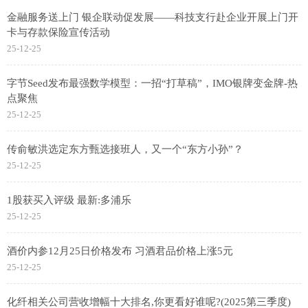
金融服务送上门 银企联动促发展——科技支行赴企业开展上门开
卡与存款保险宣传活动
25-12-25
字节Seed发布最强数学模型：一招“打草稿”，IMO银牌变金牌-热
点聚焦
25-12-25
传俞敏洪选定东方甄选接班人，又一个“东方小孙”？
25-12-25
1股获买入评级 最新:多浦乐
25-12-25
酒价内参12月25日价格发布 习酒君品价格上涨5元
25-12-25
化纤相关公司营收增幅十大排名,你更看好谁呢?(2025第三季度)