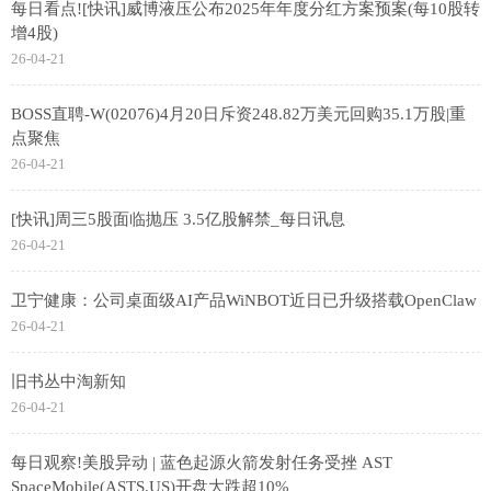
每日看点![快讯]威博液压公布2025年年度分红方案预案(每10股转
增4股)
26-04-21
BOSS直聘-W(02076)4月20日斥资248.82万美元回购35.1万股|重
点聚焦
26-04-21
[快讯]周三5股面临抛压 3.5亿股解禁_每日讯息
26-04-21
卫宁健康：公司桌面级AI产品WiNBOT近日已升级搭载OpenClaw
26-04-21
旧书丛中淘新知
26-04-21
每日观察!美股异动 | 蓝色起源火箭发射任务受挫 AST
SpaceMobile(ASTS.US)开盘大跌超10%