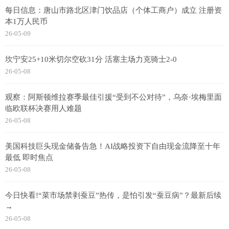
每日信息：唐山市路北区津门饮品店（个体工商户）成立 注册资
本1万人民币
26-05-09
坎宁安25+10米切尔空砍31分 活塞主场力克骑士2-0
26-05-08
观察：阿斯顿维拉赛季最佳引援“受到不公对待”，乌奈·埃梅里面
临欧联杯决赛用人难题
26-05-08
美国科技巨头现金储备告急！AI战略投资下自由现金流降至十年
最低 即时焦点
26-05-08
今日快看!“菜市场禁剥蚕豆”热传，是怕引发“蚕豆病”？最新后续
→
26-05-08