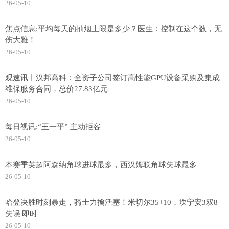
26-05-10
焦点信息:平均每天的抽烟上限是多少？医生：控制在这个数，无
伤大雅！
26-05-10
观速讯丨汉邦高科：全资子公司签订高性能GPU设备采购及集成
维保服务合同，总价27.83亿元
26-05-10
每日视讯:“王一平” 主动拒客
26-05-10
本赛季英超阿森纳角球进球最多，西汉姆联角球失球最多
26-05-10
哈登决胜时刻暴走，骑士力擒活塞！米切尔35+10，坎宁安3双8
失误|即时
26-05-10