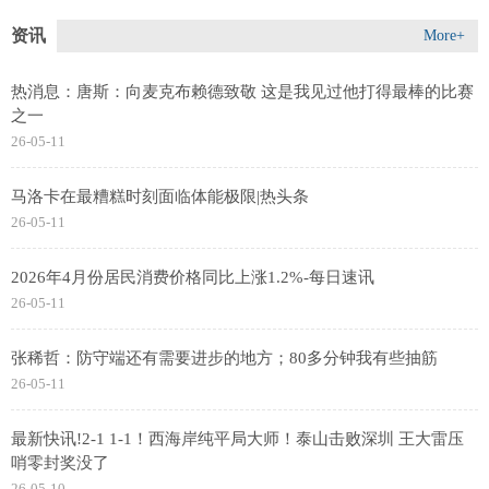
资讯
More+
热消息：唐斯：向麦克布赖德致敬 这是我见过他打得最棒的比赛
之一
26-05-11
马洛卡在最糟糕时刻面临体能极限|热头条
26-05-11
2026年4月份居民消费价格同比上涨1.2%-每日速讯
26-05-11
张稀哲：防守端还有需要进步的地方；80多分钟我有些抽筋
26-05-11
最新快讯!2-1 1-1！西海岸纯平局大师！泰山击败深圳 王大雷压
哨零封奖没了
26-05-10