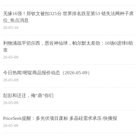
无缘16强！郑钦文被扣325分 世界排名跌至第53 错失法网种子席
位_焦点消息
26-05-10
利物浦战平切尔西，恩佐神仙球，帕尔默太差劲：10场0进球0助
攻
26-05-09
今日热闻!嘧啶商品报价动态（2026-05-09）
26-05-09
彭彭和迁迁，俺“鼎”你们
26-05-09
PriceSeek提醒：多光伏项目废标 多晶硅需求承压-快播报
26-05-09