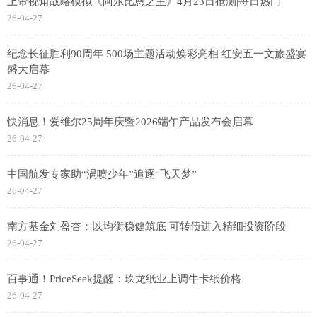
上帝视角战略模拟《阿尔比恩之主》4月23日抢测|每日热门
26-04-27
纪念长征胜利90周年 500场主题活动焕彩亮相 红安五一文旅盛宴
盛大启幕
26-04-27
快消息！爱维尔25周年庆暨2026端午产品发布会启幕
26-04-27
中国航发专家助“涡喷少年”追逐“飞天梦”
26-04-27
南方基金刘盈杏：以均衡稳健筑底 可转债进入精细投资阶段
26-04-27
百事通！PriceSeek提醒：玖龙纸业上调牛卡纸价格
26-04-27