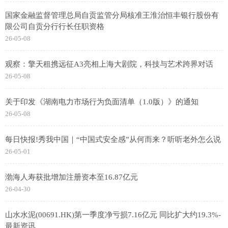
国家金融监督管理总局自贡监管分局核准王淮治恒丰银行股份有
限公司自贡分行行长任职资格
26-05-08
观察：擎天租携远征A3亮相上海大剧院，科技与艺术跨界对话
26-05-08
关于印发《湖南电力市场行为负面清单（1.0版）》的通知
26-05-08
每日快报!秀我中国｜“中国式安全感”从何而来？听听老外怎么说
26-05-01
渤海人寿获批增加注册资本至16.87亿元
26-04-30
山水水泥(00691.HK)第一季度净亏损7.16亿元 同比扩大约19.3%-
最新资讯