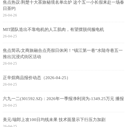
焦点热议:荆楚十大茶旅秘境名单出炉 这个五一小长假来赴一场春
日茶约
26-04-26
MIT团队造出不靠电机的人工肌肉，有望摆脱伺服电机
26-04-25
焦点简讯:文商旅融合点亮假日休闲！“镇江第一巷”水陆寺巷五一
推出沉浸式街区活动
26-04-25
正辛烷商品报价动态（2026-04-25）
26-04-25
六九一二(301592.SZ)：2026年一季报净利润为-1349.25万元 播报
26-04-25
美元/瑞郎上攻100日均线未果 技术面显示下行压力加剧
26-04-25