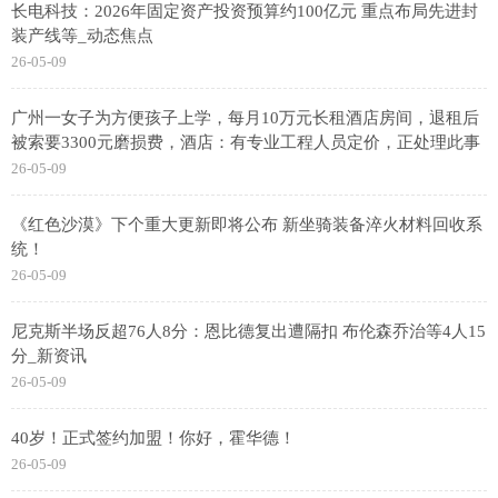
长电科技：2026年固定资产投资预算约100亿元 重点布局先进封
装产线等_动态焦点
26-05-09
广州一女子为方便孩子上学，每月10万元长租酒店房间，退租后
被索要3300元磨损费，酒店：有专业工程人员定价，正处理此事
26-05-09
《红色沙漠》下个重大更新即将公布 新坐骑装备淬火材料回收系
统！
26-05-09
尼克斯半场反超76人8分：恩比德复出遭隔扣 布伦森乔治等4人15
分_新资讯
26-05-09
40岁！正式签约加盟！你好，霍华德！
26-05-09