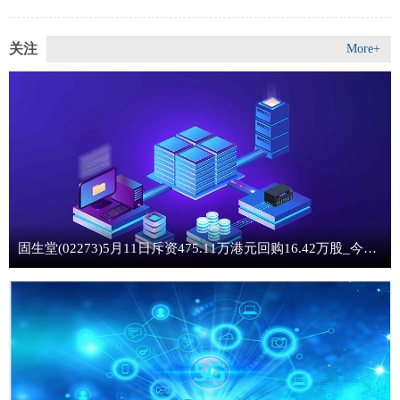
关注
More+
固生堂(02273)5月11日斥资475.11万港元回购16.42万股_今日看点