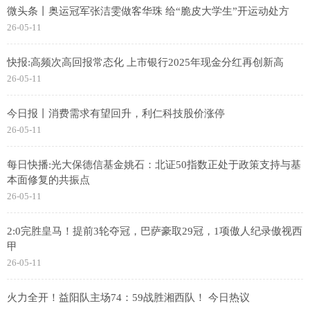
微头条丨奥运冠军张洁雯做客华珠 给“脆皮大学生”开运动处方
26-05-11
快报:高频次高回报常态化 上市银行2025年现金分红再创新高
26-05-11
今日报丨消费需求有望回升，利仁科技股价涨停
26-05-11
每日快播:光大保德信基金姚石：北证50指数正处于政策支持与基
本面修复的共振点
26-05-11
2:0完胜皇马！提前3轮夺冠，巴萨豪取29冠，1项傲人纪录傲视西
甲
26-05-11
火力全开！益阳队主场74：59战胜湘西队！ 今日热议