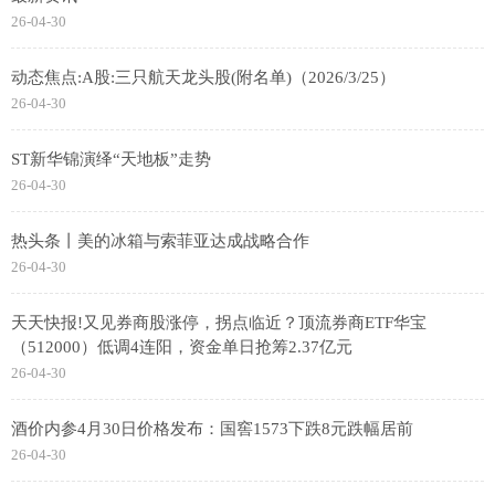
26-04-30
动态焦点:A股:三只航天龙头股(附名单)（2026/3/25）
26-04-30
ST新华锦演绎“天地板”走势
26-04-30
热头条丨美的冰箱与索菲亚达成战略合作
26-04-30
天天快报!又见券商股涨停，拐点临近？顶流券商ETF华宝
（512000）低调4连阳，资金单日抢筹2.37亿元
26-04-30
酒价内参4月30日价格发布：国窖1573下跌8元跌幅居前
26-04-30