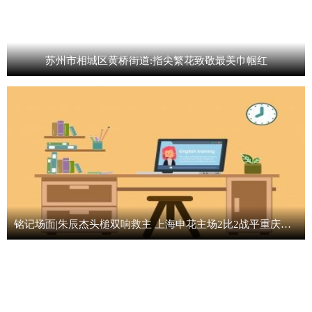
苏州市相城区黄桥街道:指尖繁花致敬最美巾帼红
铭记场面|朱辰杰头槌双响救主 上海申花主场2比2战平重庆铜梁龙_报道