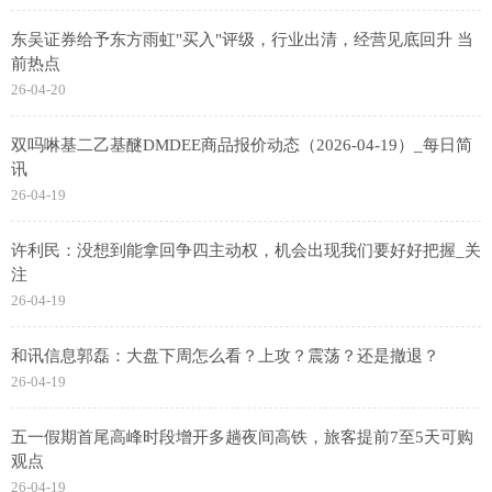
东吴证券给予东方雨虹"买入"评级，行业出清，经营见底回升 当
前热点
26-04-20
双吗啉基二乙基醚DMDEE商品报价动态（2026-04-19）_每日简
讯
26-04-19
许利民：没想到能拿回争四主动权，机会出现我们要好好把握_关
注
26-04-19
和讯信息郭磊：大盘下周怎么看？上攻？震荡？还是撤退？
26-04-19
五一假期首尾高峰时段增开多趟夜间高铁，旅客提前7至5天可购
观点
26-04-19