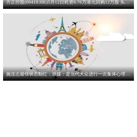
方正控股(00418.HK)5月12日耗资8.76万港元回购12万股 头条焦点
施连志最佳状态翻红，浙媒：是当代大众进行一次集体心理按摩 焦点日报