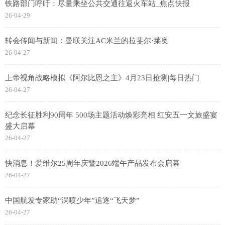
铁路部门呼吁：尽量乘坐公共交通往返火车站_焦点快报
26-04-29
转会传闻与新闻：曼联关注AC米兰的拉斐尔·莱奥
26-04-27
上帝视角战略模拟《阿尔比恩之主》4月23日抢测|每日热门
26-04-27
纪念长征胜利90周年 500场主题活动焕彩亮相 红安五一文旅盛宴
盛大启幕
26-04-27
快消息！爱维尔25周年庆暨2026端午产品发布会启幕
26-04-27
中国航发专家助“涡喷少年”追逐“飞天梦”
26-04-27