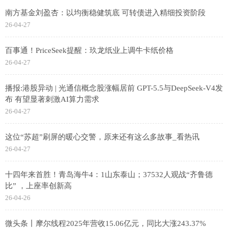
南方基金刘盈杏：以均衡稳健筑底 可转债进入精细投资阶段
26-04-27
百事通！PriceSeek提醒：玖龙纸业上调牛卡纸价格
26-04-27
播报:港股异动 | 光通信概念股涨幅居前 GPT-5.5与DeepSeek-V4发
布 有望显著刺激AI算力需求
26-04-27
这位“苏超”刷屏的暖心交警，原来还有这么多故事_看热讯
26-04-27
十四年来首胜！青岛海牛4：1山东泰山；37532人观战“齐鲁德
比” ，上座率创新高
26-04-26
微头条丨摩尔线程2025年营收15.06亿元，同比大涨243.37%