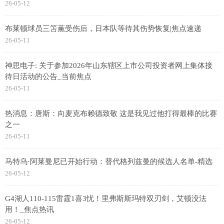
26-05-12
布莱顿球员三笘薫受伤后，日本队等待其伤势恢复|焦点速递
26-05-11
神思电子: 关于参加2026年山东辖区上市公司投资者网上集体接
待日活动的公告_当前焦点
26-05-11
热消息：唐斯：向麦克布赖德致敬 这是我见过他打得最棒的比赛
之一
26-05-11
马特乌·阿莱曼尼已开始行动：替代格列兹曼的候选人名单-精选
26-05-12
G4湖人110-115雷霆1喜3忧！里弗斯斯玛特双刃剑，艾顿没法
用！_焦点热讯
26-05-12