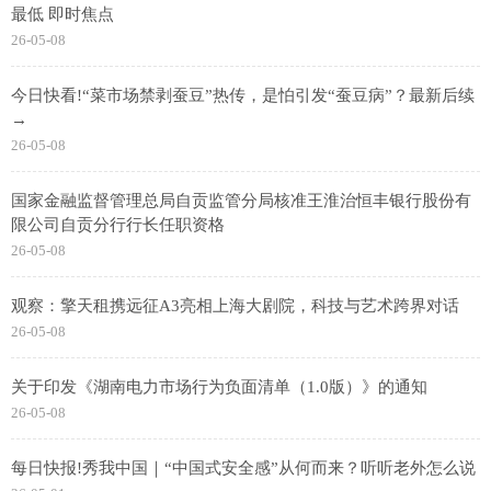
最低 即时焦点
26-05-08
今日快看!“菜市场禁剥蚕豆”热传，是怕引发“蚕豆病”？最新后续
→
26-05-08
国家金融监督管理总局自贡监管分局核准王淮治恒丰银行股份有
限公司自贡分行行长任职资格
26-05-08
观察：擎天租携远征A3亮相上海大剧院，科技与艺术跨界对话
26-05-08
关于印发《湖南电力市场行为负面清单（1.0版）》的通知
26-05-08
每日快报!秀我中国｜“中国式安全感”从何而来？听听老外怎么说