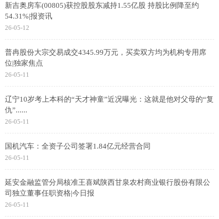
新吉奥房车(00805)获控股股东减持1.55亿股 持股比例降至约
54.31%|报资讯
26-05-12
普冉股份大宗交易成交4345.99万元，买卖双方均为机构专用席
位|独家焦点
26-05-11
辽宁10岁考上本科的“天才神童”近况曝光：这就是他对父母的“复
仇”......
26-05-11
国机汽车：全资子公司签署1.84亿元经营合同
26-05-11
延安金融监管分局核准王喜斌陕西甘泉农村商业银行股份有限公
司独立董事任职资格|今日报
26-05-11