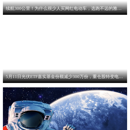
续航300公里！为什么很少人买网红电动车，选跑不远的雅迪、爱玛
5月11日光伏ETF嘉实基金份额减少300万份，重仓股特变电工、隆基绿能、阳光电源