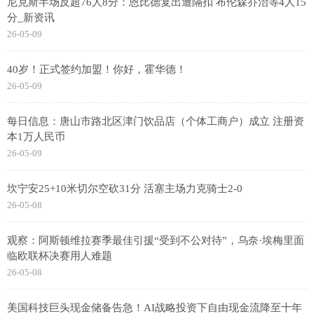
尼克斯半场反超76人8分：恩比德复出遭隔扣 布伦森乔治等4人15
分_新资讯
26-05-09
40岁！正式签约加盟！你好，霍华德！
26-05-09
每日信息：唐山市路北区津门饮品店（个体工商户）成立 注册资
本1万人民币
26-05-09
坎宁安25+10米切尔空砍31分 活塞主场力克骑士2-0
26-05-08
观察：阿斯顿维拉赛季最佳引援“受到不公对待”，乌奈·埃梅里面
临欧联杯决赛用人难题
26-05-08
美国科技巨头现金储备告急！AI战略投资下自由现金流降至十年