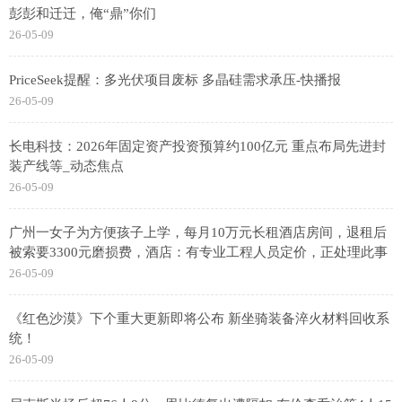
彭彭和迁迁，俺“鼎”你们
26-05-09
PriceSeek提醒：多光伏项目废标 多晶硅需求承压-快播报
26-05-09
长电科技：2026年固定资产投资预算约100亿元 重点布局先进封
装产线等_动态焦点
26-05-09
广州一女子为方便孩子上学，每月10万元长租酒店房间，退租后
被索要3300元磨损费，酒店：有专业工程人员定价，正处理此事
26-05-09
《红色沙漠》下个重大更新即将公布 新坐骑装备淬火材料回收系
统！
26-05-09