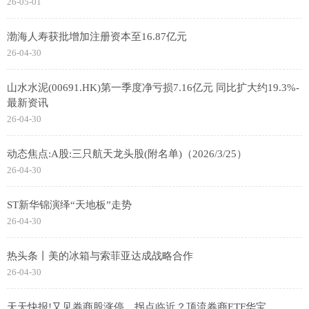
26-05-01
渤海人寿获批增加注册资本至16.87亿元
26-04-30
山水水泥(00691.HK)第一季度净亏损7.16亿元 同比扩大约19.3%-
最新资讯
26-04-30
动态焦点:A股:三只航天龙头股(附名单)（2026/3/25）
26-04-30
ST新华锦演绎“天地板”走势
26-04-30
热头条丨美的冰箱与索菲亚达成战略合作
26-04-30
天天快报!又见券商股涨停，拐点临近？顶流券商ETF华宝