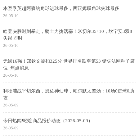
本赛季英超阿森纳角球进球最多，西汉姆联角球失球最多
26-05-10
哈登决胜时刻暴走，骑士力擒活塞！米切尔35+10，坎宁安3双8
失误|即时
26-05-10
无缘16强！郑钦文被扣325分 世界排名跌至第53 错失法网种子席
位_焦点消息
26-05-10
利物浦战平切尔西，恩佐神仙球，帕尔默太差劲：10场0进球0助
攻
26-05-09
今日热闻!嘧啶商品报价动态（2026-05-09）
26-05-09