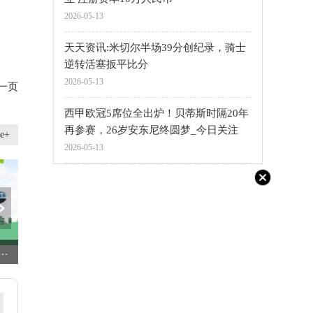
2026-05-13
天天资讯:米切尔半场39分创纪录，骑士
逆转活塞扳平比分
2026-05-13
一页
西甲欧冠5席位全出炉！贝蒂斯时隔20年
再参赛，26岁安东尼终圆梦_今日关注
e+
2026-05-13
3099元 大疆Pocket 3为何降价？-观热点
央视报道太原全力做好高温天气应对工作|今日热闻
前行者带来MUSE M80三模机械键盘：软革后缘，999元 信息