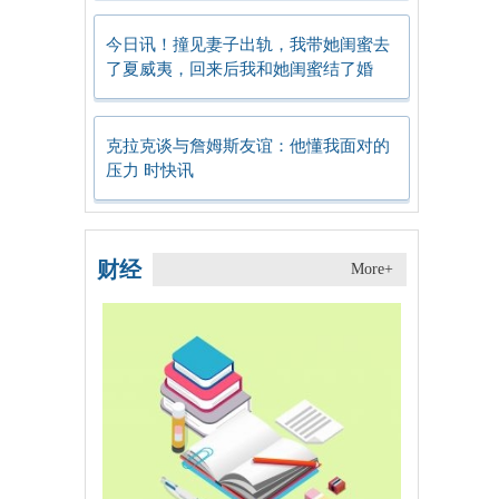
今日讯！撞见妻子出轨，我带她闺蜜去
了夏威夷，回来后我和她闺蜜结了婚
克拉克谈与詹姆斯友谊：他懂我面对的
压力 时快讯
财经
More+