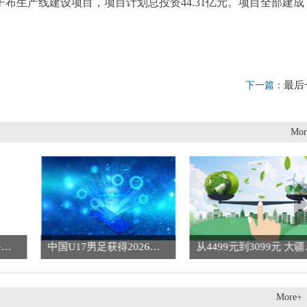
子布生产线建设项目，项目计划总投资44.31亿元。项目全部建成
最后
下一篇：
Mor
我国农村供水保障水平显著提升_每日快播
中国U17男足获得2026年世少赛参赛资格
从4499元到
More+