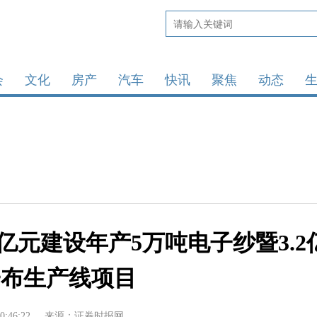
会
文化
房产
汽车
快讯
聚焦
动态
1亿元建设年产5万吨电子纱暨3.2
子布生产线项目
0:46:22
来源：证券时报网