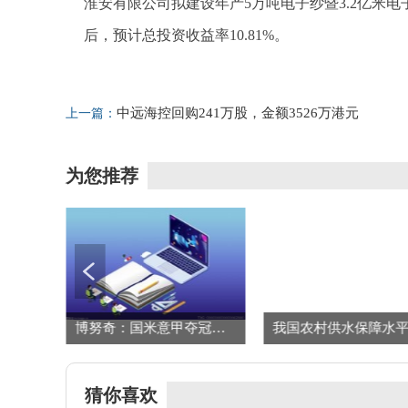
淮安有限公司拟建设年产5万吨电子纱暨3.2亿米电
后，预计总投资收益率10.81%。
标签：
财经频道
财经资讯
中远海控回购241万股，金额3526万港元
上一篇：
为您推荐
生意社：5月13日利华益异辛醇价格下跌 每日快播
博努奇：国米意甲夺冠实至名归，我原以为他们会遇到更多困难
猜你喜欢