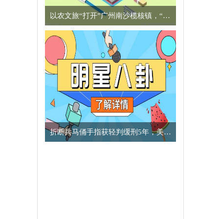
以农文旅“打开”广州南沙榄核镇，“星海故里”别有一番风味
​折断兵马俑手指获轻判缓刑5年，美国男子向中方致歉