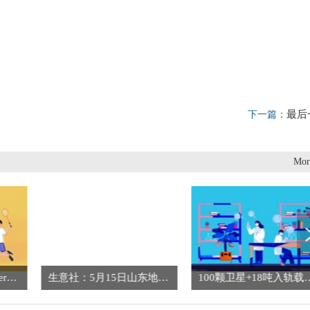
全
最后
下一篇：
Mor
【播资讯】Piper Sandler下调安进目标价至427美元
生意社：5月15日山东地区硝酸铵价格暂稳-快资讯
100颗卫星+18吨入轨载荷，成绩亮眼！