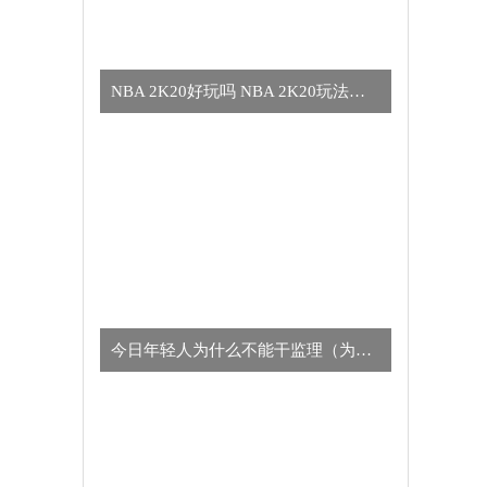
NBA 2K20好玩吗 NBA 2K20玩法简介
今日年轻人为什么不能干监理（为什么年轻人不适合干监理的真正原因）