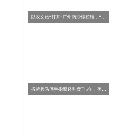
以农文旅“打开”广州南沙榄核镇，“星海故里”别有一番风味
​折断兵马俑手指获轻判缓刑5年，美国男子向中方致歉