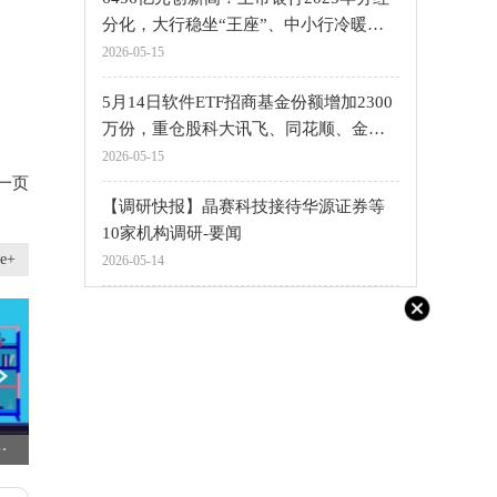
分化，大行稳坐“王座”、中小行冷暖不
均
2026-05-15
5月14日软件ETF招商基金份额增加2300
万份，重仓股科大讯飞、同花顺、金山
办公
2026-05-15
一页
【调研快报】晶赛科技接待华源证券等
10家机构调研-要闻
e+
2026-05-14
力箭系列火箭实现百星入轨-焦点热闻
星谦发展(00640.HK)发布2026年上半年中期业绩 焦点
江龙船艇: 关于公司董事减持计划实施完毕的公告