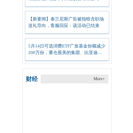
东中心支公司副总经理（主持工作）任
职资格 今日热文
【新要闻】泰兰尼斯广告被指暗含职场
送礼导向，客服回应：该活动已结束
5月14日可选消费ETF广发基金份额减少
200万份，重仓股美的集团、比亚迪、
格力电器_每日速看
财经
More+