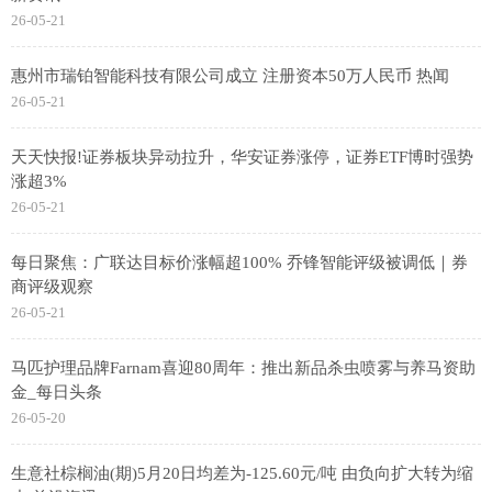
26-05-21
惠州市瑞铂智能科技有限公司成立 注册资本50万人民币 热闻
26-05-21
天天快报!证券板块异动拉升，华安证券涨停，证券ETF博时强势
涨超3%
26-05-21
每日聚焦：广联达目标价涨幅超100% 乔锋智能评级被调低｜券
商评级观察
26-05-21
马匹护理品牌Farnam喜迎80周年：推出新品杀虫喷雾与养马资助
金_每日头条
26-05-20
生意社棕榈油(期)5月20日均差为-125.60元/吨 由负向扩大转为缩