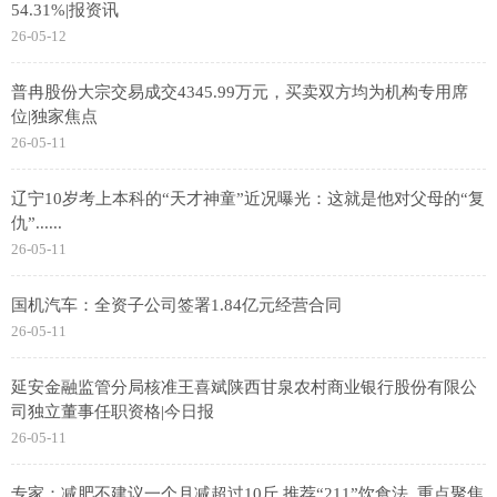
54.31%|报资讯
26-05-12
普冉股份大宗交易成交4345.99万元，买卖双方均为机构专用席
位|独家焦点
26-05-11
辽宁10岁考上本科的“天才神童”近况曝光：这就是他对父母的“复
仇”......
26-05-11
国机汽车：全资子公司签署1.84亿元经营合同
26-05-11
延安金融监管分局核准王喜斌陕西甘泉农村商业银行股份有限公
司独立董事任职资格|今日报
26-05-11
专家：减肥不建议一个月减超过10斤 推荐“211”饮食法_重点聚焦