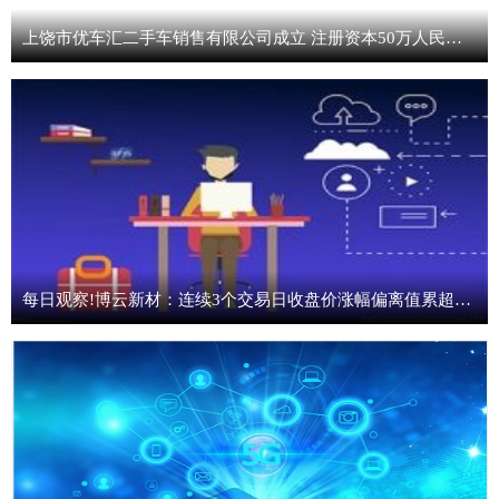
上饶市优车汇二手车销售有限公司成立 注册资本50万人民币 速递
每日观察!博云新材：连续3个交易日收盘价涨幅偏离值累超20%