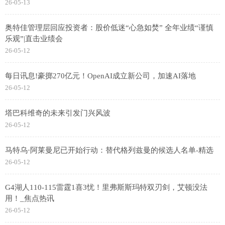
26-05-13
奥特佳管理层回应投资者：股价低迷“心急如焚” 全年业绩“谨慎
乐观”|直击业绩会
26-05-12
每日讯息!豪掷270亿元！OpenAI成立新公司，加速AI落地
26-05-12
塔巴科维奇的未来引发门兴风波
26-05-12
马特乌·阿莱曼尼已开始行动：替代格列兹曼的候选人名单-精选
26-05-12
G4湖人110-115雷霆1喜3忧！里弗斯斯玛特双刃剑，艾顿没法
用！_焦点热讯
26-05-12