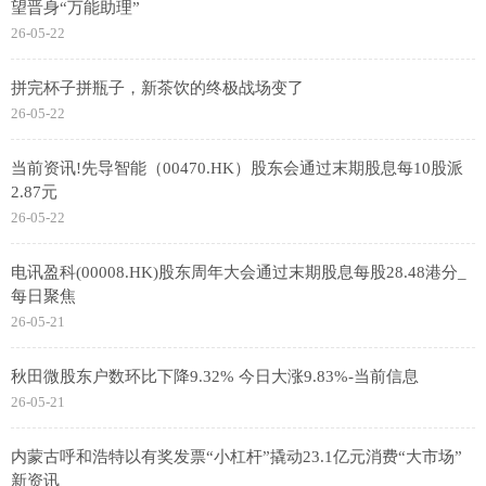
望晋身“万能助理”
26-05-22
拼完杯子拼瓶子，新茶饮的终极战场变了
26-05-22
当前资讯!先导智能（00470.HK）股东会通过末期股息每10股派
2.87元
26-05-22
电讯盈科(00008.HK)股东周年大会通过末期股息每股28.48港分_
每日聚焦
26-05-21
秋田微股东户数环比下降9.32% 今日大涨9.83%-当前信息
26-05-21
内蒙古呼和浩特以有奖发票“小杠杆”撬动23.1亿元消费“大市场”
新资讯