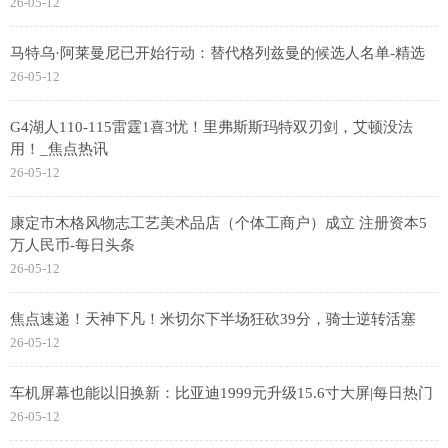
26-05-12
马特乌·阿莱曼尼已开始行动：替代格列兹曼的候选人名单-精选
26-05-12
G4湖人110-115雷霆1喜3忧！里弗斯斯玛特双刃剑，艾顿没法
用！_焦点热讯
26-05-12
康定市木格风物志工艺美术品店（个体工商户）成立 注册资本5
万人民币-每日头条
26-05-12
焦点速递！天神下凡！米切尔下半场狂砍39分，骑士逆转活塞
26-05-12
车机屏幕也能以旧换新：比亚迪1999元升级15.6寸大屏|每日热门
26-05-12