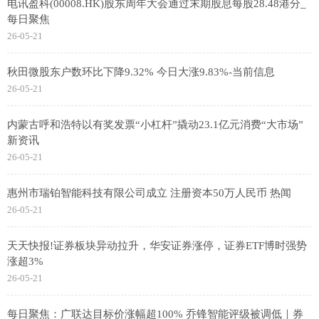
电讯盈科(00008.HK)股东周年大会通过末期股息每股28.48港分_
每日聚焦
26-05-21
秋田微股东户数环比下降9.32% 今日大涨9.83%-当前信息
26-05-21
内蒙古呼和浩特以有奖发票“小杠杆”撬动23.1亿元消费“大市场”
新资讯
26-05-21
惠州市瑞铂智能科技有限公司成立 注册资本50万人民币 热闻
26-05-21
天天快报!证券板块异动拉升，华安证券涨停，证券ETF博时强势
涨超3%
26-05-21
每日聚焦：广联达目标价涨幅超100% 乔锋智能评级被调低｜券