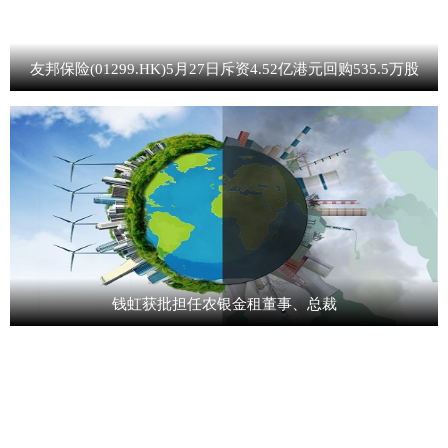
友邦保险(01299.HK)5月27日斥资4.52亿港元回购535.5万股
钱虹获批担任农银金租董事、总裁