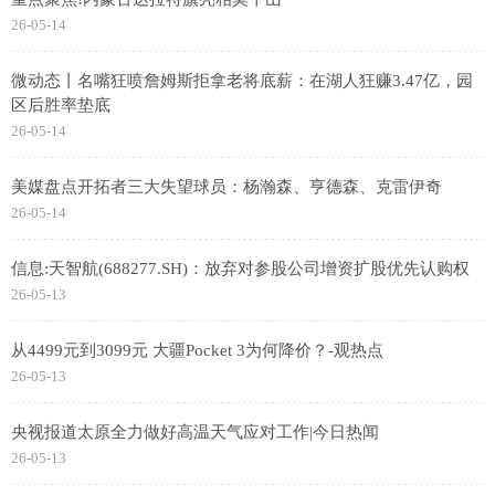
26-05-14
微动态丨名嘴狂喷詹姆斯拒拿老将底薪：在湖人狂赚3.47亿，园
区后胜率垫底
26-05-14
美媒盘点开拓者三大失望球员：杨瀚森、亨德森、克雷伊奇
26-05-14
信息:天智航(688277.SH)：放弃对参股公司增资扩股优先认购权
26-05-13
从4499元到3099元 大疆Pocket 3为何降价？-观热点
26-05-13
央视报道太原全力做好高温天气应对工作|今日热闻
26-05-13