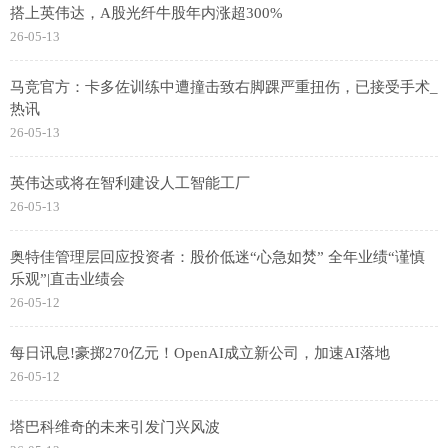
搭上英伟达，A股光纤牛股年内涨超300%
26-05-13
马竞官方：卡多佐训练中遭撞击致右脚踝严重扭伤，已接受手术_
热讯
26-05-13
英伟达或将在智利建设人工智能工厂
26-05-13
奥特佳管理层回应投资者：股价低迷“心急如焚” 全年业绩“谨慎
乐观”|直击业绩会
26-05-12
每日讯息!豪掷270亿元！OpenAI成立新公司，加速AI落地
26-05-12
塔巴科维奇的未来引发门兴风波