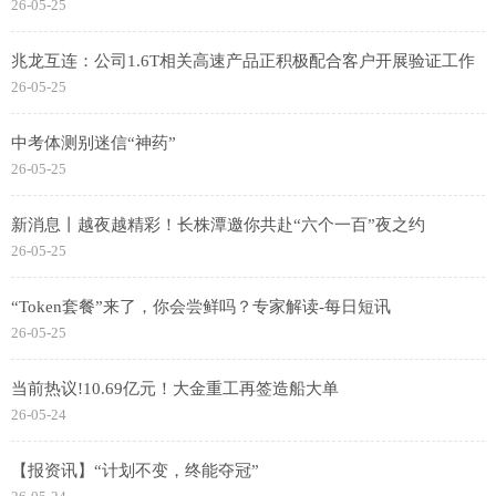
26-05-25
兆龙互连：公司1.6T相关高速产品正积极配合客户开展验证工作
26-05-25
中考体测别迷信“神药”
26-05-25
新消息丨越夜越精彩！长株潭邀你共赴“六个一百”夜之约
26-05-25
“Token套餐”来了，你会尝鲜吗？专家解读-每日短讯
26-05-25
当前热议!10.69亿元！大金重工再签造船大单
26-05-24
【报资讯】“计划不变，终能夺冠”