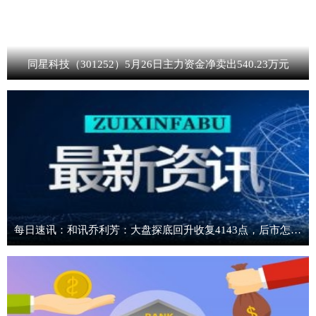
同星科技（301252）5月26日主力资金净卖出540.23万元
每日速讯：和讯乔利芳：大盘探底回升收复4143点，后市怎么看？