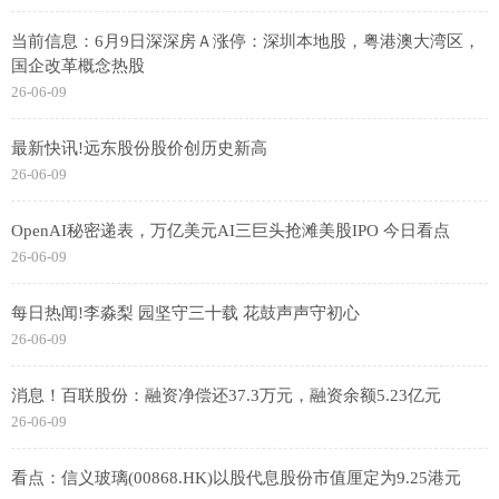
当前信息：6月9日深深房Ａ涨停：深圳本地股，粤港澳大湾区，
国企改革概念热股
26-06-09
最新快讯!远东股份股价创历史新高
26-06-09
OpenAI秘密递表，万亿美元AI三巨头抢滩美股IPO 今日看点
26-06-09
每日热闻!李淼梨 园坚守三十载 花鼓声声守初心
26-06-09
消息！百联股份：融资净偿还37.3万元，融资余额5.23亿元
26-06-09
看点：信义玻璃(00868.HK)以股代息股份市值厘定为9.25港元