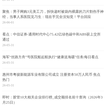
聚焦：男子网购3元美工刀，拆快递时被袋内裸露的刀片割伤手神
经，当事人系医院见习生：现在手完全没知觉！平台回应
26-06-01
看点：中信证券-通用时代中心75.42亿绿色碳中和ABS获上交所
通过
26-05-31
海军“丝路方舟”号医院船起航执行“健康送海疆”任务|每日看点
26-05-31
惠州市粤骏新能源车业有限公司成立 注册资本50万人民币 焦点
热门
26-05-31
即时：胶管10大相关企业排行榜_成交额排名前十查询（2026年3
月25日）