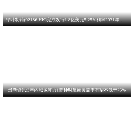
绿叶制药(02186.HK)完成发行1.8亿美元5.25%利率2031年到期可转换债券 焦点要闻
最新资讯:3年内城域算力1毫秒时延圈覆盖率有望不低于75%