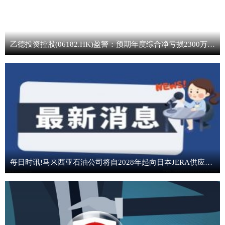
乙德投资控股(06182.HK)盈警：预期年度综合净亏损2300万港元至2700万港元-焦点简讯
每日时讯!马来西亚石油公司将自2028年起向日本JERA供应液化天然气