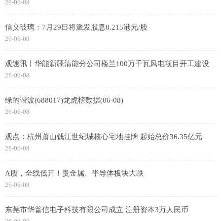
26-06-08
信义玻璃：7月29日将派发股息0.215港元/股
26-06-08
观速讯丨华能新疆清能分公司楼兰100万千瓦风电项目开工建设
26-06-08
绿的谐波(688017)龙虎榜数据(06-08)
26-06-08
观点：杭州萧山钱江世纪城核心宅地挂牌 起始总价36.35亿元
26-06-08
A股，全线低开！贵金属、半导体板块大跌
26-06-08
东莞市华普信电子科技有限公司成立 注册资本3万人民币