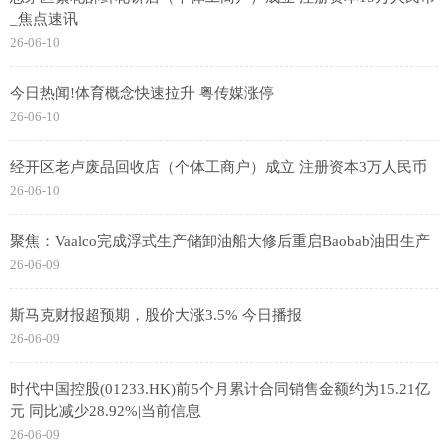
_焦点速讯
26-06-10
今日热闻!体育概念快速拉升 粤传媒涨停
26-06-10
经开区老卢废品回收店（个体工商户）成立 注册资本3万人民币
26-06-10
聚焦：Vaalco完成浮式生产储卸油船大修后重启Baobab油田生产
26-06-09
斯马克财报超预期，股价大涨3.5% 今日播报
26-06-09
时代中国控股(01233.HK)前5个月累计合同销售金额约为15.21亿
元 同比减少28.92%|当前信息
26-06-09