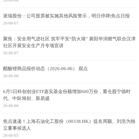
26-06-08
派瑞股份：公司股票被实施其他风险警示，明日停牌|焦点日报
26-06-07
聚焦：安全用气进社区 筑牢平安“防火墙” 襄阳华润燃气联合汉津
社区开展安全生产月专项宣讲
26-06-07
醋酸锂商品报价动态（2026-06-06） 观点
26-06-06
6月5日科创创业ETF嘉实基金份额增加600万份，重仓股宁德时
代、中际旭创、新易盛
26-06-06
焦点速递！上海石油化工股份（00338.HK）提名周颖、刘浩为独
立董事候选人
26-06-05