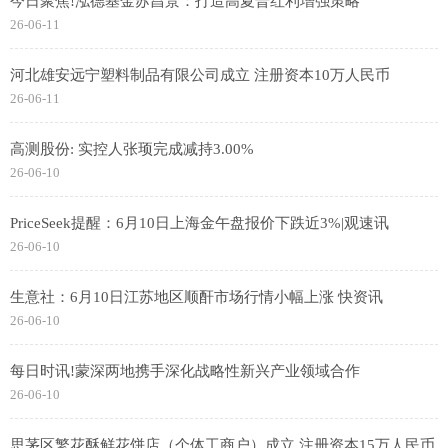
今日聚焦!泓德基金苏昌景：打造高夏普红利增强策略
26-06-11
河北雄安远宁塑料制品有限公司成立 注册资本10万人民币
26-06-11
高测股份: 实控人张顼完成减持3.00%
26-06-10
PriceSeek提醒：6月10日上海金午盘报价下跌近3%|观速讯
26-06-10
生意社：6月10日江苏地区顺酐市场行情小幅上涨 快资讯
26-06-10
每日时讯!蒙深两地携手深化战略性新兴产业领域合作
26-06-10
思茅区繁花酥鲜花饼店（个体工商户）成立 注册资本15万人民币