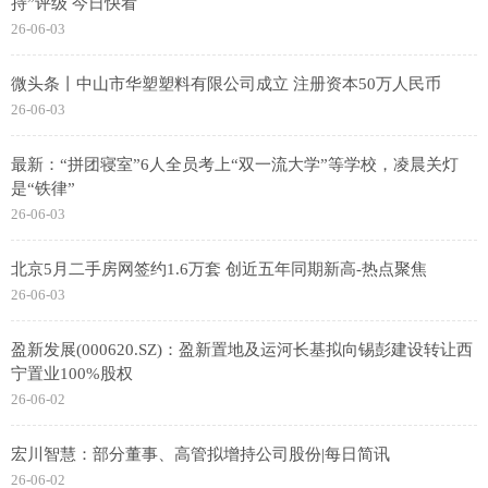
持”评级 今日快看
26-06-03
微头条丨中山市华塑塑料有限公司成立 注册资本50万人民币
26-06-03
最新：“拼团寝室”6人全员考上“双一流大学”等学校，凌晨关灯
是“铁律”
26-06-03
北京5月二手房网签约1.6万套 创近五年同期新高-热点聚焦
26-06-03
盈新发展(000620.SZ)：盈新置地及运河长基拟向锡彭建设转让西
宁置业100%股权
26-06-02
宏川智慧：部分董事、高管拟增持公司股份|每日简讯
26-06-02