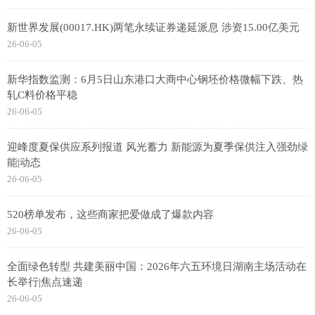
新世界发展(00017.HK)两笔永续证券递延派息 涉资15.00亿美元
26-06-05
新华指数监测：6月5日山东港口大商中心钢坯价格微幅下跌、热
轧C料价格平稳
26-06-05
迎峰度夏保供应系列报道 风光蓄力 新能源为夏季保供注入强劲绿
能|动态
26-06-05
520榜单发布，这些商家把爱做成了爆款内容
26-06-05
全面绿色转型 共建美丽中国：2026年六五环境日湖南主场活动在
长举行|焦点速递
26-06-05