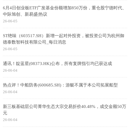
6月4日创业板ETF广发基金份额增加850万份，重仓股宁德时代、
中际旭创、新易盛|热议
26-06-05
ST绝味（603517.SH）新增一起对外投资，被投资公司为杭州御
德泰数智科技有限公司_每日消息
26-06-05
通讯！靛蓝星(08373.HK)公布，所有复牌指引均已获达成
26-06-04
热点评！中船防务(600685.SH)：游艇不属于本公司拓展船型
26-06-04
新三板基础层公司菁华生态大宗交易折价40.48%，成交金额50万
元
26-06-04