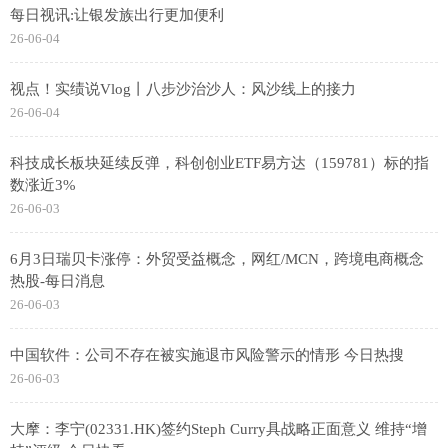
每日视讯:让银发族出行更加便利
26-06-04
视点！实绩说Vlog丨八步沙治沙人：风沙线上的接力
26-06-04
科技成长板块延续反弹，科创创业ETF易方达（159781）标的指
数涨近3%
26-06-03
6月3日瑞贝卡涨停：外贸受益概念，网红/MCN，跨境电商概念
热股-每日消息
26-06-03
中国软件：公司不存在被实施退市风险警示的情形 今日热搜
26-06-03
大摩：李宁(02331.HK)签约Steph Curry具战略正面意义 维持“增