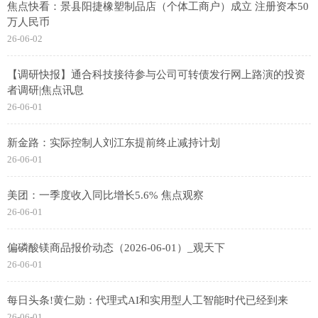
焦点快看：景县阳捷橡塑制品店（个体工商户）成立 注册资本50
万人民币
26-06-02
【调研快报】通合科技接待参与公司可转债发行网上路演的投资
者调研|焦点讯息
26-06-01
新金路：实际控制人刘江东提前终止减持计划
26-06-01
美团：一季度收入同比增长5.6% 焦点观察
26-06-01
偏磷酸镁商品报价动态（2026-06-01）_观天下
26-06-01
每日头条!黄仁勋：代理式AI和实用型人工智能时代已经到来
26-06-01