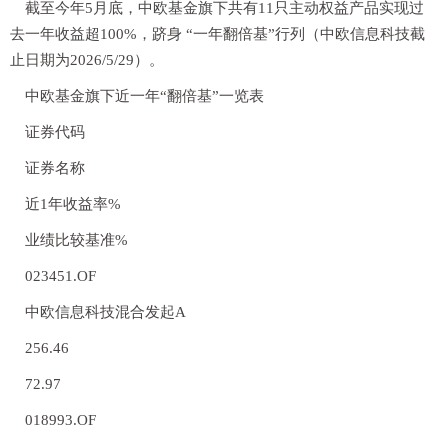
截至今年5月底，中欧基金旗下共有11只主动权益产品实现过
去一年收益超100%，跻身 “一年翻倍基”行列（中欧信息科技截
止日期为2026/5/29）。
中欧基金旗下近一年“翻倍基”一览表
证券代码
证券名称
近1年收益率%
业绩比较基准%
023451.OF
中欧信息科技混合发起A
256.46
72.97
018993.OF