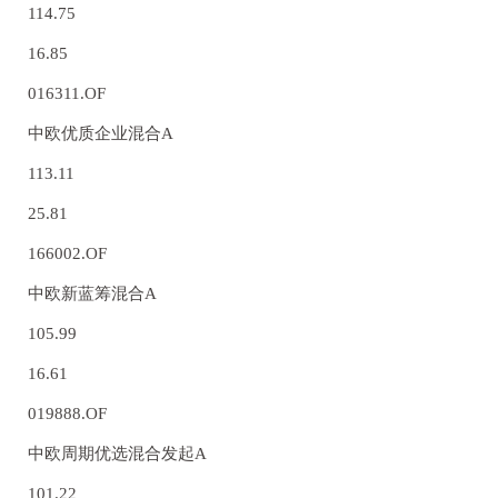
114.75
16.85
016311.OF
中欧优质企业混合A
113.11
25.81
166002.OF
中欧新蓝筹混合A
105.99
16.61
019888.OF
中欧周期优选混合发起A
101.22