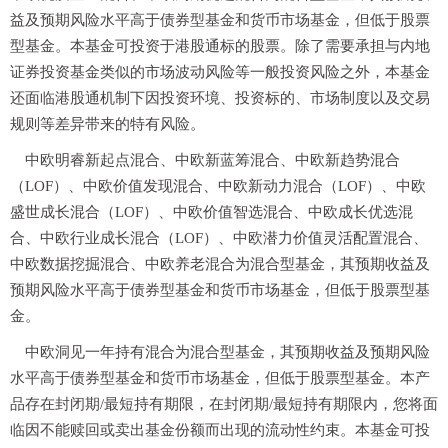
益及预期风险水平高于债券型基金和货币市场基金，但低于股票
型基金。本基金可投资于港股通标的股票。除了需要承担与内地
证券投资基金类似的市场波动风险等一般投资风险之外，本基金
还面临港股通机制下因投资环境、投资标的、市场制度以及交易
规则等差异带来的特有风险。
中欧明睿新起点混合、中欧新蓝筹混合、中欧新趋势混合
（LOF）、中欧价值发现混合、中欧新动力混合（LOF）、中欧
盛世成长混合（LOF）、中欧价值智选混合、中欧成长优选混
合、中欧行业成长混合（LOF）、中欧潜力价值灵活配置混合、
中欧数据挖掘混合、中欧养老混合为混合型基金，其预期收益及
预期风险水平高于债券型基金和货币市场基金，但低于股票型基
金。
中欧洞见一年持有混合为混合型基金，其预期收益及预期风险
水平高于债券型基金和货币市场基金，但低于股票型基金。本产
品存在封闭期/最短持有期限，在封闭期/最短持有期限内，您将面
临因不能赎回或卖出基金份额而出现的流动性约束。本基金可投