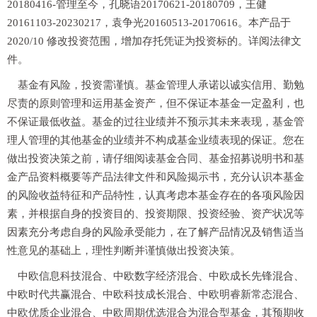
20180416-管理至今，孔晓语20170621-20180709，王健
20161103-20230217，袁争光20160513-20170616。本产品于
2020/10 修改投资范围，增加存托凭证为投资标的。详阅法律文
件。
基金有风险，投资需谨慎。基金管理人承诺以诚实信用、勤勉
尽责的原则管理和运用基金资产，但不保证本基金一定盈利，也
不保证最低收益。基金的过往业绩并不预示其未来表现，基金管
理人管理的其他基金的业绩并不构成基金业绩表现的保证。您在
做出投资决策之前，请仔细阅读基金合同、基金招募说明书和基
金产品资料概要等产品法律文件和风险揭示书，充分认识本基金
的风险收益特征和产品特性，认真考虑本基金存在的各项风险因
素，并根据自身的投资目的、投资期限、投资经验、资产状况等
因素充分考虑自身的风险承受能力，在了解产品情况及销售适当
性意见的基础上，理性判断并谨慎做出投资决策。
中欧信息科技混合、中欧数字经济混合、中欧成长先锋混合、
中欧时代共赢混合、中欧科技成长混合、中欧明睿新常态混合、
中欧优质企业混合、中欧周期优选混合为混合型基金，其预期收