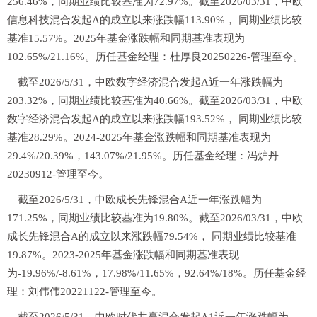
256.46%，同期业绩比较基准为72.97%。截至2026/03/31，中欧
信息科技混合发起A的成立以来涨跌幅113.90%， 同期业绩比较
基准15.57%。2025年基金涨跌幅和同期基准表现为
102.65%/21.16%。历任基金经理：杜厚良20250226-管理至今。
截至2026/5/31，中欧数字经济混合发起A近一年涨跌幅为
203.32%，同期业绩比较基准为40.66%。截至2026/03/31，中欧
数字经济混合发起A的成立以来涨跌幅193.52%， 同期业绩比较
基准28.29%。2024-2025年基金涨跌幅和同期基准表现为
29.4%/20.39%，143.07%/21.95%。历任基金经理：冯炉丹
20230912-管理至今。
截至2026/5/31，中欧成长先锋混合A近一年涨跌幅为
171.25%，同期业绩比较基准为19.80%。截至2026/03/31，中欧
成长先锋混合A的成立以来涨跌幅79.54%， 同期业绩比较基准
19.87%。2023-2025年基金涨跌幅和同期基准表现
为-19.96%/-8.61%，17.98%/11.65%，92.64%/18%。历任基金经
理：刘伟伟20221122-管理至今。