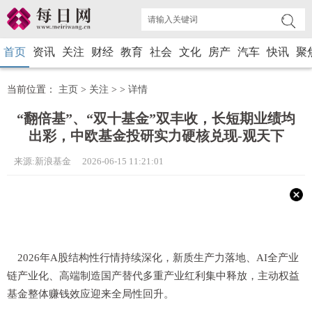
首页
资讯
关注
财经
教育
社会
文化
房产
汽车
快讯
聚
当前位置：
主页
>
关注
> >
详情
“翻倍基”、“双十基金”双丰收，长短期业绩均
出彩，中欧基金投研实力硬核兑现-观天下
来源:新浪基金 2026-06-15 11:21:01
2026年A股结构性行情持续深化，新质生产力落地、AI全产业
链产业化、高端制造国产替代多重产业红利集中释放，主动权益
基金整体赚钱效应迎来全局性回升。