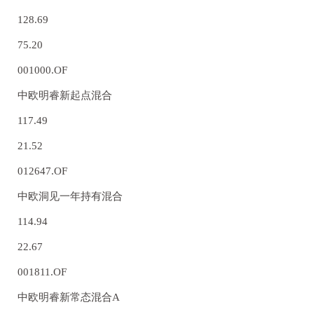
128.69
75.20
001000.OF
中欧明睿新起点混合
117.49
21.52
012647.OF
中欧洞见一年持有混合
114.94
22.67
001811.OF
中欧明睿新常态混合A