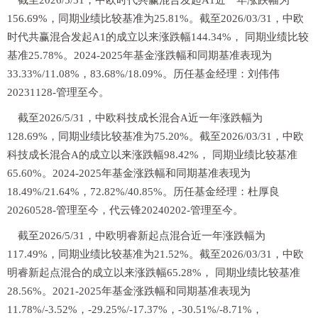
截至2026/5/31，中欧时代共赢混合发起A1近一年涨跌幅为
156.69%，同期业绩比较基准为25.81%。截至2026/03/31，中欧
时代共赢混合发起A1的成立以来涨跌幅144.34%， 同期业绩比较
基准25.78%。2024-2025年基金涨跌幅和同期基准表现为
33.33%/11.08%，83.68%/18.09%。历任基金经理：刘伟伟
20231128-管理至今。
截至2026/5/31，中欧科技成长混合A近一年涨跌幅为
128.69%，同期业绩比较基准为75.20%。截至2026/03/31，中欧
科技成长混合A的成立以来涨跌幅98.42%， 同期业绩比较基准
65.60%。2024-2025年基金涨跌幅和同期基准表现为
18.49%/21.64%，72.82%/40.85%。历任基金经理：杜厚良
20260528-管理至今，代云锋20240202-管理至今。
截至2026/5/31，中欧明睿新起点混合近一年涨跌幅为
117.49%，同期业绩比较基准为21.52%。截至2026/03/31，中欧
明睿新起点混合的成立以来涨跌幅65.28%， 同期业绩比较基准
28.56%。2021-2025年基金涨跌幅和同期基准表现为
11.78%/-3.52%，-29.25%/-17.37%，-30.51%/-8.71%，