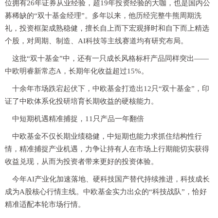
位拥有26年证券从业经验，超19年投资经验的大咖，也是国内公
募稀缺的“双十基金经理”。多年以来，他历经完整牛熊周期洗
礼，投资框架成熟稳健，擅长自上而下宏观择时和自下而上精选
个股，对周期、制造、AI科技等主线赛道均有研究布局。
这批“双十基金”中，还有一只成长风格标杆产品同样突出——
中欧明睿新常态A，长期年化收益超过15%。
十余年市场跌宕起伏下，中欧基金打造出12只“双十基金”，印
证了中欧体系化投研培育长期收益的硬核能力。
中短期机遇精准捕捉，11只产品一年翻倍
中欧基金不仅长期业绩稳健，中短期也能力求抓住结构性行
情，精准捕捉产业机遇，力争让持有人在市场上行期能切实获得
收益兑现，从而为投资者带来更好的投资体验。
今年AI产业化加速落地、硬科技国产替代持续推进，科技成长
成为A股核心行情主线。中欧基金实力出众的“科技战队”，恰好
精准适配本轮市场行情。