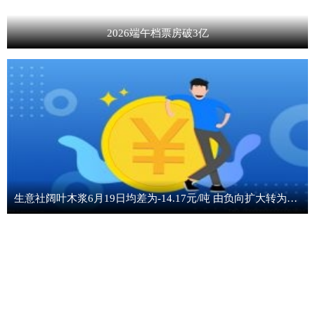
2026端午档票房破3亿
生意社阔叶木浆6月19日均差为-14.17元/吨 由负向扩大转为缩小