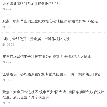
绿的谐波(688017)龙虎榜数据(06-08)
26-06-08
观点：杭州萧山钱江世纪城核心宅地挂牌 起始总价36.35亿元
26-06-08
A股，全线低开！贵金属、半导体板块大跌
26-06-08
东莞市华普信电子科技有限公司成立 注册资本3万人民币
26-06-08
派瑞股份：公司股票被实施其他风险警示，明日停牌|焦点日报
26-06-07
聚焦：安全用气进社区 筑牢平安“防火墙” 襄阳华润燃气联合汉津
社区开展安全生产月专项宣讲
26-06-07