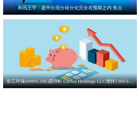
和讯王宇：盘中出现分歧分化完全在预期之内 焦点
东江环保(00895.HK)获IMC Global Holdings LLC增持1369.64万股-焦点消息