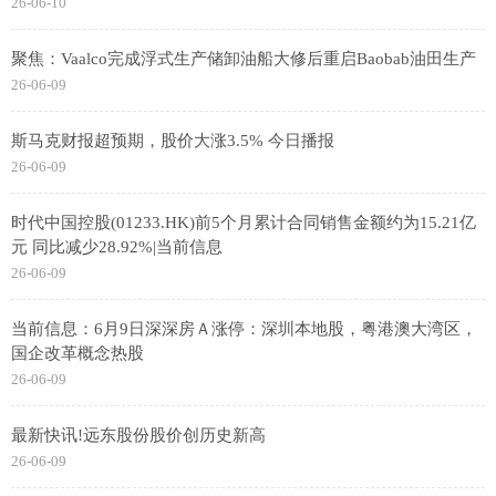
26-06-10
聚焦：Vaalco完成浮式生产储卸油船大修后重启Baobab油田生产
26-06-09
斯马克财报超预期，股价大涨3.5% 今日播报
26-06-09
时代中国控股(01233.HK)前5个月累计合同销售金额约为15.21亿
元 同比减少28.92%|当前信息
26-06-09
当前信息：6月9日深深房Ａ涨停：深圳本地股，粤港澳大湾区，
国企改革概念热股
26-06-09
最新快讯!远东股份股价创历史新高
26-06-09