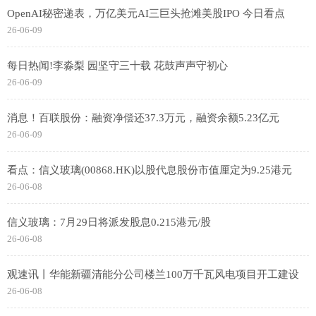
OpenAI秘密递表，万亿美元AI三巨头抢滩美股IPO 今日看点
26-06-09
每日热闻!李淼梨 园坚守三十载 花鼓声声守初心
26-06-09
消息！百联股份：融资净偿还37.3万元，融资余额5.23亿元
26-06-09
看点：信义玻璃(00868.HK)以股代息股份市值厘定为9.25港元
26-06-08
信义玻璃：7月29日将派发股息0.215港元/股
26-06-08
观速讯丨华能新疆清能分公司楼兰100万千瓦风电项目开工建设
26-06-08