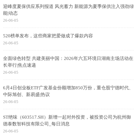
迎峰度夏保供应系列报道 风光蓄力 新能源为夏季保供注入强劲绿
能|动态
26-06-05
520榜单发布，这些商家把爱做成了爆款内容
26-06-05
全面绿色转型 共建美丽中国：2026年六五环境日湖南主场活动在
长举行|焦点速递
26-06-05
6月4日创业板ETF广发基金份额增加850万份，重仓股宁德时代、
中际旭创、新易盛|热议
26-06-05
ST绝味（603517.SH）新增一起对外投资，被投资公司为杭州御
德泰数智科技有限公司_每日消息
26-06-05