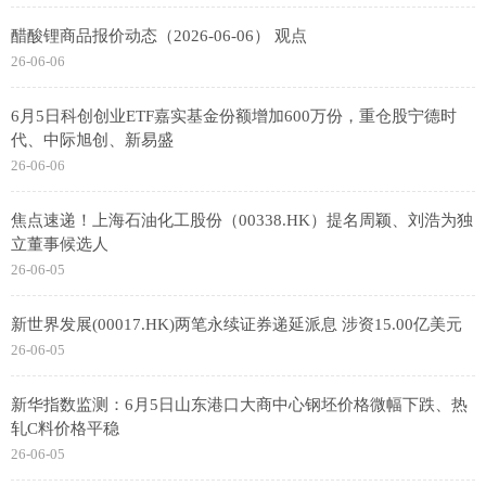
醋酸锂商品报价动态（2026-06-06） 观点
26-06-06
6月5日科创创业ETF嘉实基金份额增加600万份，重仓股宁德时
代、中际旭创、新易盛
26-06-06
焦点速递！上海石油化工股份（00338.HK）提名周颖、刘浩为独
立董事候选人
26-06-05
新世界发展(00017.HK)两笔永续证券递延派息 涉资15.00亿美元
26-06-05
新华指数监测：6月5日山东港口大商中心钢坯价格微幅下跌、热
轧C料价格平稳
26-06-05