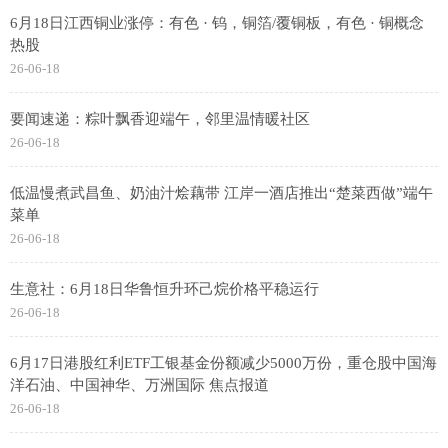
6月18日江西铜业涨停：有色 · 钨，铜箔/覆铜板，有色 · 铜概念
热股
26-06-18
要闻速递：粽叶飘香迎端午，邻里温情暖社区
26-06-18
低温慢煮武昌鱼、奶油汁烩藕带 江岸一酒店推出“楚菜西做”端午
菜单
26-06-18
生意社：6月18日华鲁恒升环己烷价格平稳运行
26-06-18
6月17日港股红利ETF工银基金份额减少5000万份，重仓股中国海
洋石油、中国神华、万洲国际 焦点报道
26-06-18