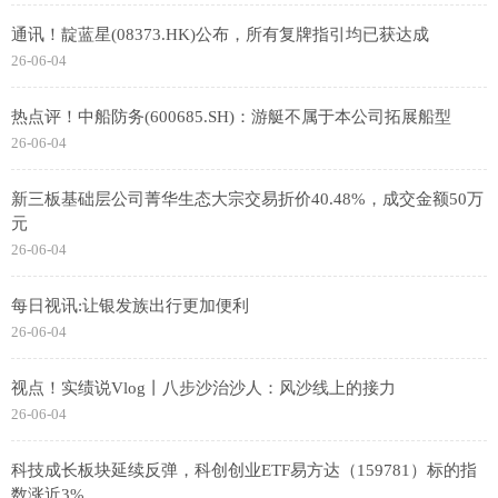
通讯！靛蓝星(08373.HK)公布，所有复牌指引均已获达成
26-06-04
热点评！中船防务(600685.SH)：游艇不属于本公司拓展船型
26-06-04
新三板基础层公司菁华生态大宗交易折价40.48%，成交金额50万
元
26-06-04
每日视讯:让银发族出行更加便利
26-06-04
视点！实绩说Vlog丨八步沙治沙人：风沙线上的接力
26-06-04
科技成长板块延续反弹，科创创业ETF易方达（159781）标的指
数涨近3%