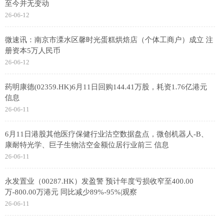
至今并无变动
26-06-12
微速讯：南京市溧水区馨时光蛋糕烘焙店（个体工商户）成立 注
册资本5万人民币
26-06-12
药明康德(02359.HK)6月11日回购144.41万股，耗资1.76亿港元
信息
26-06-11
6月11日港股其他医疗保健行业沽空数据盘点，微创机器人-B、
康耐特光学、巨子生物沽空金额位居行业前三 信息
26-06-11
永发置业（00287.HK）发盈警 预计年度亏损收窄至400.00
万-800.00万港元 同比减少89%-95%|观察
26-06-11