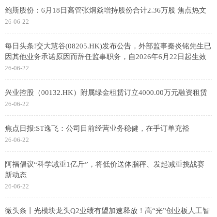
鲍斯股份：6月18日高管张炯焱增持股份合计2.36万股 焦点热文
26-06-22
每日头条!交大慧谷(08205.HK)发布公告，外部监事秦炎铭先生已
因其他业务承诺原因而辞任监事职务，自2026年6月22日起生效
26-06-22
兴业控股（00132.HK）附属绿金租赁订立4000.00万元融资租赁
26-06-22
焦点日报:ST逸飞：公司目前经营业务稳健，在手订单充裕
26-06-22
阿福倡议“科学减重1亿斤”，将低价送体脂秤、发起减重挑战赛
新动态
26-06-22
微头条丨光模块龙头Q2业绩有望加速释放！高“光”创业板人工智