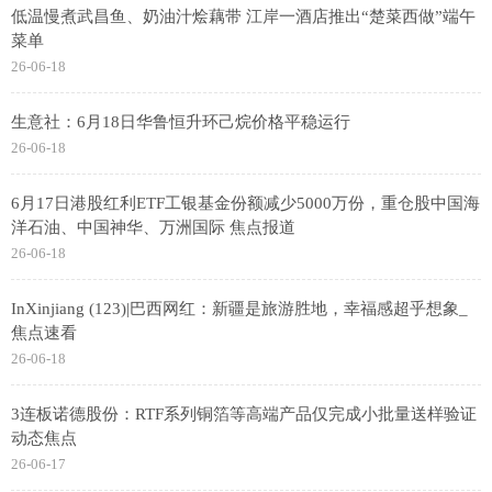
低温慢煮武昌鱼、奶油汁烩藕带 江岸一酒店推出“楚菜西做”端午
菜单
26-06-18
生意社：6月18日华鲁恒升环己烷价格平稳运行
26-06-18
6月17日港股红利ETF工银基金份额减少5000万份，重仓股中国海
洋石油、中国神华、万洲国际 焦点报道
26-06-18
InXinjiang (123)|巴西网红：新疆是旅游胜地，幸福感超乎想象_
焦点速看
26-06-18
3连板诺德股份：RTF系列铜箔等高端产品仅完成小批量送样验证
动态焦点
26-06-17