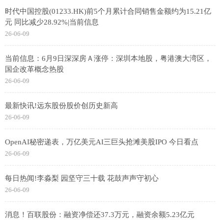
时代中国控股(01233.HK)前5个月累计合同销售金额约为15.21亿
元 同比减少28.92%|当前信息
26-06-09
当前信息：6月9日深深房Ａ涨停：深圳本地股，粤港澳大湾区，
国企改革概念热股
26-06-09
最新快讯!远东股份股价创历史新高
26-06-09
OpenAI秘密递表，万亿美元AI三巨头抢滩美股IPO 今日看点
26-06-09
每日热闻!李淼梨 园坚守三十载 花鼓声声守初心
26-06-09
消息！百联股份：融资净偿还37.3万元，融资余额5.23亿元