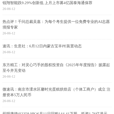
锐翔智能跌9.29%创新低 上月上市募4亿国泰海通保荐
26-06-12
热点评！千问总裁吴嘉：为每个考生提供一位免费专业的AI志愿
填报专家
26-06-12
速讯：生意社：6月12日内蒙古宝丰PE装置动态
26-06-12
东方精工：对灵心巧手的股权投资自《2025年年度报告》披露起
至今并无变动
26-06-12
微速讯：南京市溧水区馨时光蛋糕烘焙店（个体工商户）成立 注
册资本5万人民币
26-06-12
药明康德(02359.HK)6月11日回购144.41万股，耗资1.76亿港元