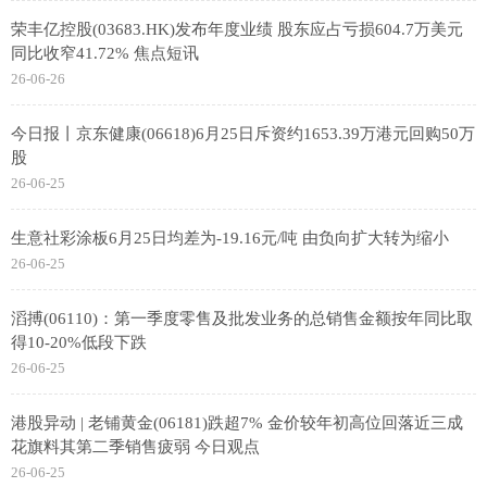
荣丰亿控股(03683.HK)发布年度业绩 股东应占亏损604.7万美元
同比收窄41.72% 焦点短讯
26-06-26
今日报丨京东健康(06618)6月25日斥资约1653.39万港元回购50万
股
26-06-25
生意社彩涂板6月25日均差为-19.16元/吨 由负向扩大转为缩小
26-06-25
滔搏(06110)：第一季度零售及批发业务的总销售金额按年同比取
得10-20%低段下跌
26-06-25
港股异动 | 老铺黄金(06181)跌超7% 金价较年初高位回落近三成
花旗料其第二季销售疲弱 今日观点
26-06-25