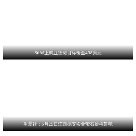
Stifel上调亚德诺目标价至498美元
生意社：6月25日江西德安实业萤石价格暂稳