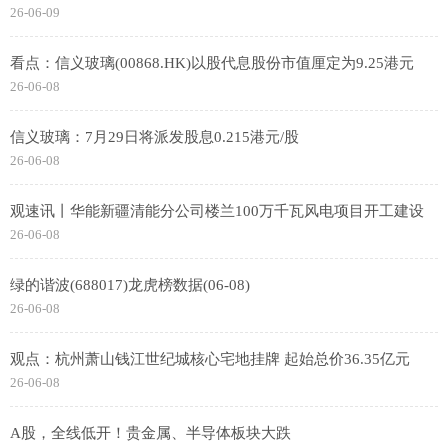
26-06-09
看点：信义玻璃(00868.HK)以股代息股份市值厘定为9.25港元
26-06-08
信义玻璃：7月29日将派发股息0.215港元/股
26-06-08
观速讯丨华能新疆清能分公司楼兰100万千瓦风电项目开工建设
26-06-08
绿的谐波(688017)龙虎榜数据(06-08)
26-06-08
观点：杭州萧山钱江世纪城核心宅地挂牌 起始总价36.35亿元
26-06-08
A股，全线低开！贵金属、半导体板块大跌