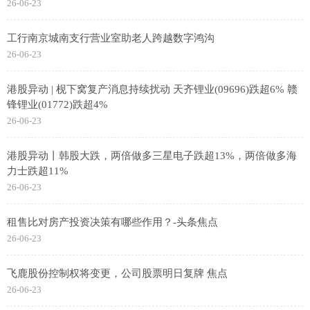
26-06-23
工行南京城南支行营业室助老人跨越数字鸿沟
26-06-23
港股异动 | 枧下窝复产消息持续扰动 天齐锂业(09696)跌超6% 赣
锋锂业(01772)跌超4%
26-06-23
港股异动丨韩股大跌，两倍做多三星电子跌超13%，两倍做多海
力士跌超11%
26-06-23
租售比对房产投资决策有哪些作用？-头条焦点
26-06-23
飞鹿股份控制权将变更，公司股票明日复牌 焦点
26-06-23