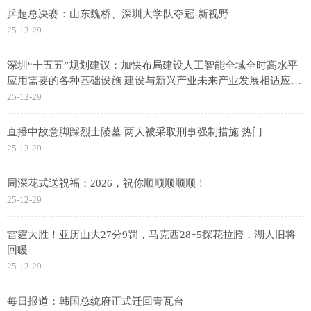
乒超总决赛：山东魏桥、深圳大学队夺冠-新视野
25-12-29
深圳“十五五”规划建议：加快布局建设人工智能全域全时高水平
应用需要的各种基础设施 建设与新兴产业未来产业发展相适应的
无人驾驶、低空运营等设施
25-12-29
直播中故意脚踩烈士陵墓 两人被采取刑事强制措施 热门
25-12-29
周深花式送祝福：2026，祝你顺顺顺顺顺！
25-12-29
雷霆大胜！亚历山大27分9罚，马克西28+5探花拉胯，湖人旧将
回暖
25-12-29
每日报道：韩国总统府正式迁回青瓦台