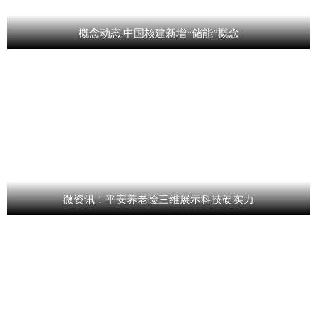
概念动态|中国核建新增“储能”概念
微资讯！平安养老险三维展示科技硬实力