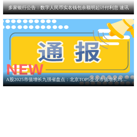
多家银行公告：数字人民币实名钱包余额明起计付利息 速讯
A股2025市值增长九强省盘点：北京TOP5企业市值增长均超2000亿 农业银行贡献全市市值增量的44%