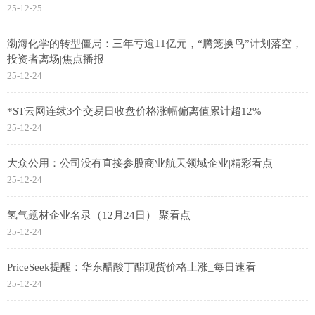
25-12-25
渤海化学的转型僵局：三年亏逾11亿元，“腾笼换鸟”计划落空，
投资者离场|焦点播报
25-12-24
*ST云网连续3个交易日收盘价格涨幅偏离值累计超12%
25-12-24
大众公用：公司没有直接参股商业航天领域企业|精彩看点
25-12-24
氢气题材企业名录（12月24日） 聚看点
25-12-24
PriceSeek提醒：华东醋酸丁酯现货价格上涨_每日速看
25-12-24