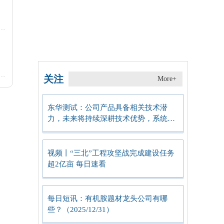
，
关注
More+
东华测试：公司产品具备相关技术潜
力，未来将持续深耕技术优势，系统推
进产品创新与技术迭代，聚焦商业航
天、低轨卫星等战略性新兴产业
视频丨“三北”工程攻坚战完成建设任务
超2亿亩 每日速看
每日短讯：有机胺题材龙头公司有哪
些？（2025/12/31）