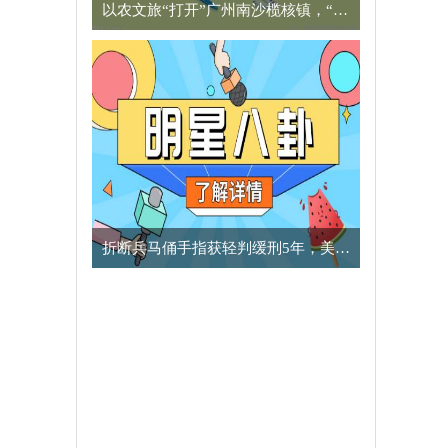
以农文旅“打开”广州南沙榄核镇，“星海故里”别有一番风味
​折断兵马俑手指获轻判缓刑5年，美国男子向中方致歉