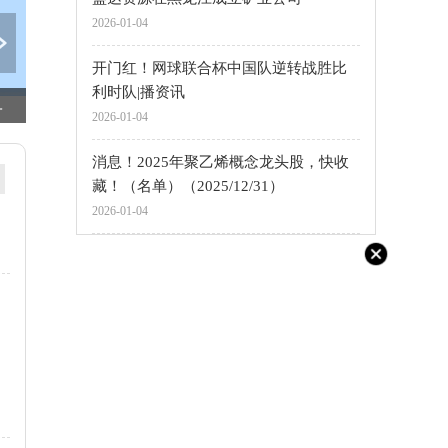
2026-01-04
开门红！网球联合杯中国队逆转战胜比
利时队|播资讯
期交通平安顺畅
“超级智能体”实现海量个性化定制 每日热文
上交所修订发布公募REITs业务规则|焦点短讯
2026-01-04
消息！2025年聚乙烯概念龙头股，快收
藏！（名单）（2025/12/31）
2026-01-04