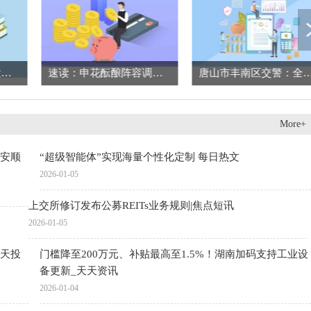
【独家焦点】【中国大医生】全国著名心外科专家——江苏省人民医院堵俊杰 博士
速读：申花酝酿阵容调整，26岁国脚级中场悍将或遭清洗，新东家浮出水面
唐山市丰南区交警：全力保障河头老街元旦假
More+
安顺
“超级智能体”实现海量个性化定制 每日热文
2026-01-05
上交所修订发布公募REITs业务规则|焦点短讯
2026-01-05
天投
门槛降至200万元、补贴最高至1.5%！湖南加码支持工业设
备更新_天天资讯
2026-01-04