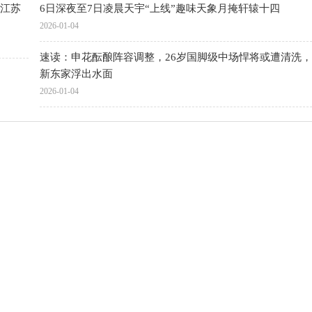
江苏
6日深夜至7日凌晨天宇“上线”趣味天象月掩轩辕十四
2026-01-04
速读：申花酝酿阵容调整，26岁国脚级中场悍将或遭清洗
新东家浮出水面
2026-01-04