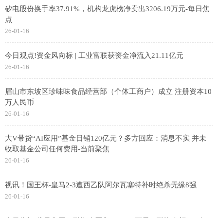
矽电股份换手率37.91%，机构龙虎榜净卖出3206.19万元-每日焦
点
26-01-16
今日观点!资金风向标 | 工业富联获资金净流入21.11亿元
26-01-16
眉山市东坡区珍味味食品经营部（个体工商户）成立 注册资本10
万人民币
26-01-16
大V带货“AI应用”基金日销120亿元？多方回应：消息不实 并未
收取基金公司任何费用-当前聚焦
26-01-16
视讯！国王杯-皇马2-3遭西乙队阿尔瓦塞特补时绝杀无缘8强
26-01-16