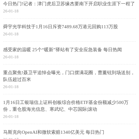
今日热门!记者：津门虎后卫苏缘杰要南下开启职业生涯下一程了
26-01-18
舜宇光学科技于1月16日斥资7489.68万港元回购113万股
26-01-18
感受家的温暖 25个“暖新”驿站有了安全应急装备 每日热闻
26-01-18
重点聚焦!聂卫平追悼会曝光，门口摆满花圈，曹薰铉到场送别，
队伍超过百米
26-01-18
1月16日工银瑞信上证科创板综合价格ETF基金份额减少500万
份，重仓股海光信息、寒武纪、中芯国际|滚动
26-01-18
马斯克向OpenAI和微软索赔1340亿美元 每日热门