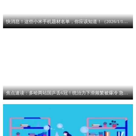
快消息！这些小米手机题材名单，你应该知道！（2026/1/16）
焦点速读：多哈两站国乒丢6冠！统治力下滑频繁被爆冷 急需王楚钦孙颖莎回归