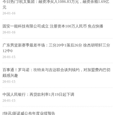
今日热门!杭叉集团：融资净买入1086.83万元，融资余额1.69亿
元
26-01-16
固安一能科技有限公司成立 注册资本100万人民币 焦点快播
26-01-16
广东男篮新赛季最差半场：三分20中1落后26分 徐杰胡明轩三分
12中0
26-01-15
百事通！罗马诺：坎特未与吉达联合谈判续约，对加盟费内巴切
颇感兴趣
26-01-15
中国人民银行：再贷款利率1月19日起下调
26-01-15
[快讯]新诺威公布年度业绩预告