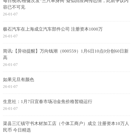
每日视讯:檀健次发“三只单身狗”疑似回应网传恋情，此前争议内
容已不可见
26-01-07
极石汽车在上海成立汽车部件公司 注册资本1000万
26-01-07
简讯:【异动提醒】万向钱潮（000559）1月6日10点0分创60日新
高
26-01-07
如果元旦有颜色
26-01-07
生意社：1月7日宜春市场冶金焦价格暂稳运行
26-01-07
渠县三汇镇守书木材加工店（个体工商户）成立 注册资本10万人
民币 今日精选