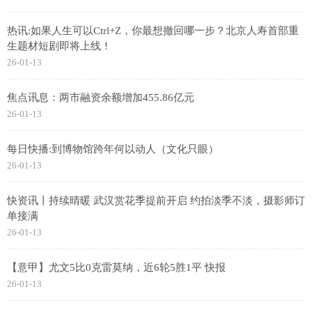
热讯:如果人生可以Ctrl+Z，你最想撤回哪一步？北京人寿首部重
生题材短剧即将上线！
26-01-13
焦点讯息：两市融资余额增加455.86亿元
26-01-13
每日快播:到博物馆跨年何以动人（文化只眼）
26-01-13
快资讯丨持续晴暖 武汉赏花季提前开启 约拍淡季不淡，摄影师订
单接满
26-01-13
【意甲】尤文5比0克雷莫纳，近6轮5胜1平 快报
26-01-13