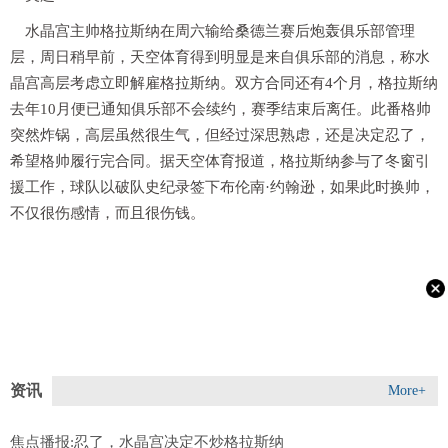
水晶宫主帅格拉斯纳在周六输给桑德兰赛后炮轰俱乐部管理
层，周日稍早前，天空体育得到明显是来自俱乐部的消息，称水
晶宫高层考虑立即解雇格拉斯纳。双方合同还有4个月，格拉斯纳
去年10月便已通知俱乐部不会续约，赛季结束后离任。此番格帅
突然炸锅，高层虽然很生气，但经过深思熟虑，还是决定忍了，
希望格帅履行完合同。据天空体育报道，格拉斯纳参与了冬窗引
援工作，球队以破队史纪录签下布伦南·约翰逊，如果此时换帅，
不仅很伤感情，而且很伤钱。
资讯
More+
焦点播报:忍了，水晶宫决定不炒格拉斯纳