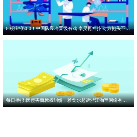
80分钟仍0-0！中国队爆冷晋级有戏 李昊再神扑 对方抱头不可置信
每日播报!因侵害商标权纠纷，雅戈尔起诉浙江淘宝网络有限公司等