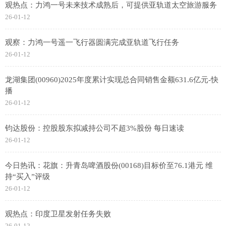
观热点：力鸿一号未来技术成熟后，可提供亚轨道太空旅游服务
26-01-12
观察：力鸿一号遥一飞行器圆满完成亚轨道飞行任务
26-01-12
龙湖集团(00960)2025年度累计实现总合同销售金额631.6亿元-快
播
26-01-12
钧达股份：控股股东拟减持公司不超3%股份 每日速读
26-01-12
今日热讯：花旗：升青岛啤酒股份(00168)目标价至76.1港元 维
持“买入”评级
26-01-12
观热点：印度卫星发射任务失败
26-01-12