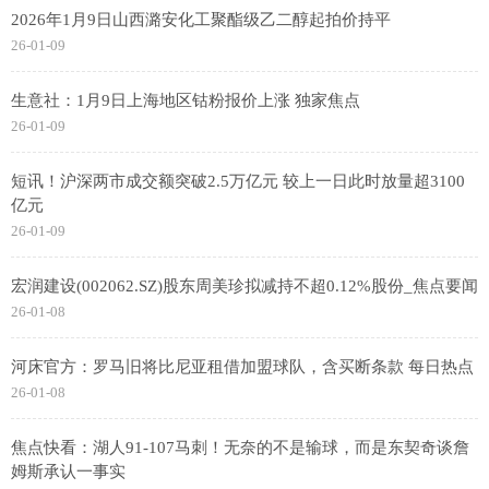
2026年1月9日山西潞安化工聚酯级乙二醇起拍价持平
26-01-09
生意社：1月9日上海地区钴粉报价上涨 独家焦点
26-01-09
短讯！沪深两市成交额突破2.5万亿元 较上一日此时放量超3100
亿元
26-01-09
宏润建设(002062.SZ)股东周美珍拟减持不超0.12%股份_焦点要闻
26-01-08
河床官方：罗马旧将比尼亚租借加盟球队，含买断条款 每日热点
26-01-08
焦点快看：湖人91-107马刺！无奈的不是输球，而是东契奇谈詹
姆斯承认一事实