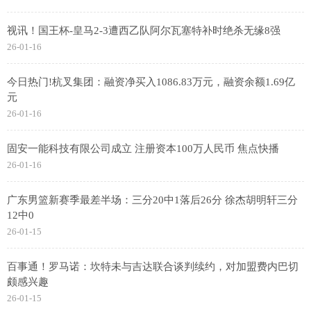
视讯！国王杯-皇马2-3遭西乙队阿尔瓦塞特补时绝杀无缘8强
26-01-16
今日热门!杭叉集团：融资净买入1086.83万元，融资余额1.69亿
元
26-01-16
固安一能科技有限公司成立 注册资本100万人民币 焦点快播
26-01-16
广东男篮新赛季最差半场：三分20中1落后26分 徐杰胡明轩三分
12中0
26-01-15
百事通！罗马诺：坎特未与吉达联合谈判续约，对加盟费内巴切
颇感兴趣
26-01-15