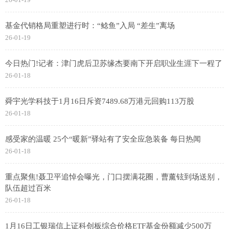
基金代销格局重塑进行时：“鲶鱼”入局 “差生”离场
26-01-19
今日热门!记者：津门虎后卫苏缘杰要南下开启职业生涯下一程了
26-01-18
舜宇光学科技于1月16日斥资7489.68万港元回购113万股
26-01-18
感受家的温暖 25个“暖新”驿站有了安全应急装备 每日热闻
26-01-18
重点聚焦!聂卫平追悼会曝光，门口摆满花圈，曹薰铉到场送别，
队伍超过百米
26-01-18
1月16日工银瑞信上证科创板综合价格ETF基金份额减少500万