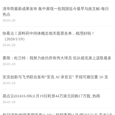
清华简最新成果发布 集中展现一批我国迄今最早马政文献-每日
热点
26-01-20
快看点丨原料药中间体概念相关股票名单，梳理好啦！
（2026/1/19）
26-01-20
要闻：杜兰特：我努力效仿所有伟大球员 但从德克身上汲取最多
26-01-19
安克创新与飞书联合发布“安克 AI 录音豆” 手指可握仅重 10 克
26-01-19
易点云(02416.HK)1月19日耗资44万港元回购17万股_热闻
26-01-19
每日消息!恒指夜期开盘(1.19)︱恒指夜期(1月)报26571点 高水7点