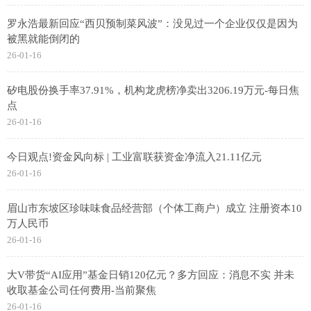
罗永浩最新回应“西贝预制菜风波”：没见过一个企业仅仅是因为
被黑就能倒闭的
26-01-16
矽电股份换手率37.91%，机构龙虎榜净卖出3206.19万元-每日焦
点
26-01-16
今日观点!资金风向标 | 工业富联获资金净流入21.11亿元
26-01-16
眉山市东坡区珍味味食品经营部（个体工商户）成立 注册资本10
万人民币
26-01-16
大V带货“AI应用”基金日销120亿元？多方回应：消息不实 并未
收取基金公司任何费用-当前聚焦
26-01-16