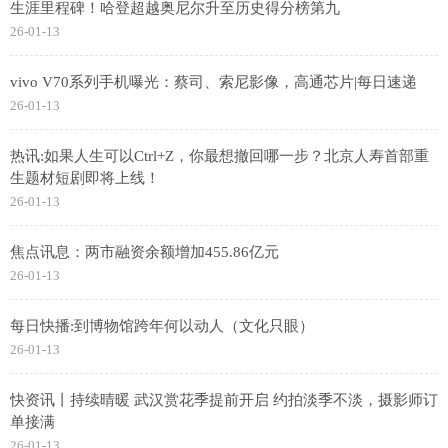
生涯里程碑！哈登超越奥尼尔升至历史得分榜第九
26-01-13
vivo V70系列手机曝光：蔡司、索尼影像，高通芯片|每日速递
26-01-13
热讯:如果人生可以Ctrl+Z，你最想撤回哪一步？北京人寿首部重
生题材短剧即将上线！
26-01-13
焦点讯息：两市融资余额增加455.86亿元
26-01-13
每日快播:到博物馆跨年何以动人（文化只眼）
26-01-13
快资讯丨持续晴暖 武汉赏花季提前开启 约拍淡季不淡，摄影师订
单接满
26-01-13