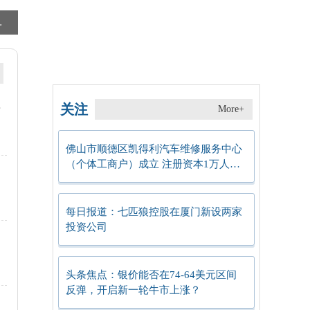
0万人民币|看点
新动态：【供暖相关企业排名】2025年第三季度股票毛利率排行榜一览
收藏!2026乳业类概念股(2/2)_
率
关注
More+
佛山市顺德区凯得利汽车维修服务中心
（个体工商户）成立 注册资本1万人民
币-今日观点
每日报道：七匹狼控股在厦门新设两家
投资公司
头条焦点：银价能否在74-64美元区间
反弹，开启新一轮牛市上涨？