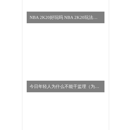
NBA 2K20好玩吗 NBA 2K20玩法简介
今日年轻人为什么不能干监理（为什么年轻人不适合干监理的真正原因）