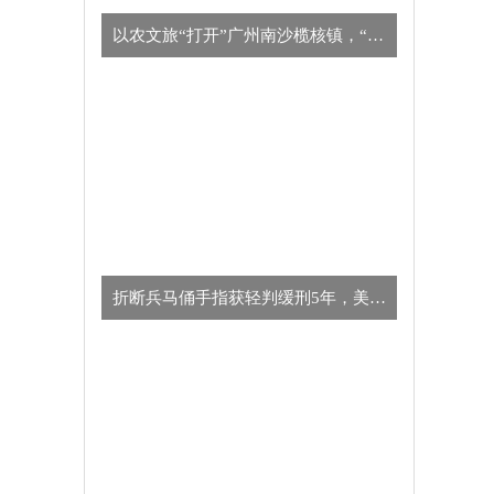
以农文旅“打开”广州南沙榄核镇，“星海故里”别有一番风味
​折断兵马俑手指获轻判缓刑5年，美国男子向中方致歉