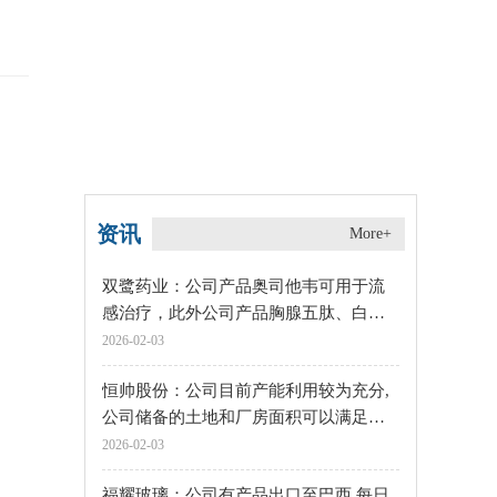
资讯
More+
双鹭药业：公司产品奥司他韦可用于流
感治疗，此外公司产品胸腺五肽、白介
素-2为免疫增强剂，可提升免疫力预防流
2026-02-03
感 每日速讯
恒帅股份：公司目前产能利用较为充分,
公司储备的土地和厂房面积可以满足当
前的产能扩张需求
2026-02-03
福耀玻璃：公司有产品出口至巴西 每日