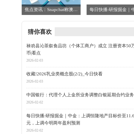
中国银行：代理个人上金所业务调整白银延期合约业务参数
焦点资讯：Snapchat称澳大利亚“16岁以下未成年人社媒禁令”存重大漏洞
猜你喜欢
禄劝县沁茶叙食品坊（个体工商户）成立 注册资本50
币|看点
2026-02-03
收藏!2026乳业类概念股(2/2)_今日快看
2026-02-03
中国银行：代理个人上金所业务调整白银延期合约业务
2026-02-02
每日快播:研报掘金｜中金：上调恒隆地产目标价至11.
元，上调今明两年盈利预测
2026-02-02