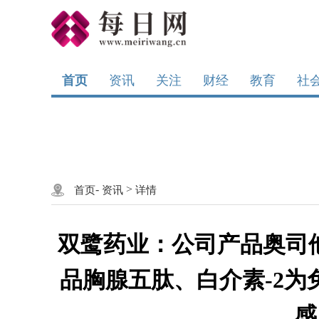
首页
资讯
关注
财经
教育
社
-
>
首页
资讯
详情
双鹭药业：公司产品奥司
品胸腺五肽、白介素-2
感