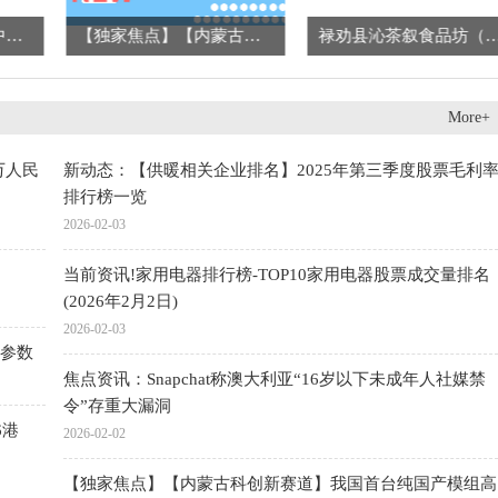
每日快播:研报掘金｜中金：上调恒隆地产目标价至11.6港元，上调今明两年盈利预测
【独家焦点】【内蒙古科创新赛道】我国首台纯国产模组高温强磁场磁强计在包头启用
禄劝县沁茶叙食品坊（个体工商户）成立 注册资本5
More+
万人民
新动态：【供暖相关企业排名】2025年第三季度股票毛利
排行榜一览
2026-02-03
当前资讯!家用电器排行榜-TOP10家用电器股票成交量排名
(2026年2月2日)
2026-02-03
参数
焦点资讯：Snapchat称澳大利亚“16岁以下未成年人社媒禁
令”存重大漏洞
6港
2026-02-02
【独家焦点】【内蒙古科创新赛道】我国首台纯国产模组高