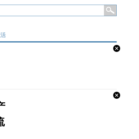
生活
产
流