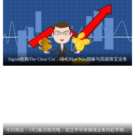
Signet收购The Clear Cut，强化Blue Nile婚嫁与高级珠宝业务
今日热议：3天2板沃格光电：在泛半导体领域业务尚处早期阶段 未形成规模化量产