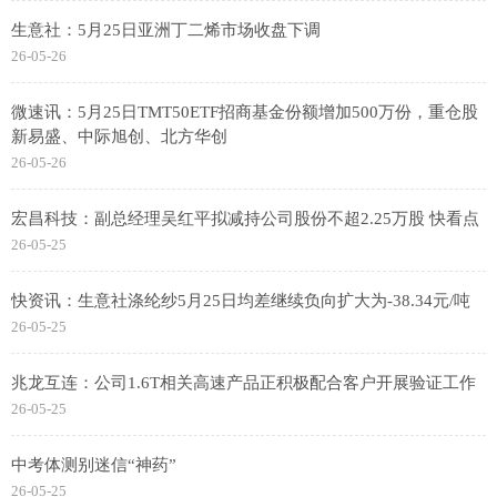
生意社：5月25日亚洲丁二烯市场收盘下调
26-05-26
微速讯：5月25日TMT50ETF招商基金份额增加500万份，重仓股
新易盛、中际旭创、北方华创
26-05-26
宏昌科技：副总经理吴红平拟减持公司股份不超2.25万股 快看点
26-05-25
快资讯：生意社涤纶纱5月25日均差继续负向扩大为-38.34元/吨
26-05-25
兆龙互连：公司1.6T相关高速产品正积极配合客户开展验证工作
26-05-25
中考体测别迷信“神药”
26-05-25