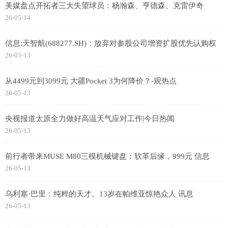
美媒盘点开拓者三大失望球员：杨瀚森、亨德森、克雷伊奇
26-05-14
信息:天智航(688277.SH)：放弃对参股公司增资扩股优先认购权
26-05-13
从4499元到3099元 大疆Pocket 3为何降价？-观热点
26-05-13
央视报道太原全力做好高温天气应对工作|今日热闻
26-05-13
前行者带来MUSE M80三模机械键盘：软革后缘，999元 信息
26-05-13
乌利塞·巴里：纯粹的天才。13岁在帕维亚惊艳众人 讯息
26-05-13