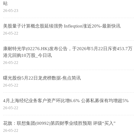
站
26-05-23
美股量子计算概念股延续强势 Infleqtion涨近20%-最新快讯
26-05-22
康耐特光学(02276.HK)发布公告，于2026年5月22日斥资453.7万
港元回购10万股_今日讯
26-05-22
曙光股份5月22日龙虎榜数据-焦点简讯
26-05-22
4月上海经纪业务客户资产环比增6.6% 公募私募保有均增超5%
26-05-22
花旗：联想集团(00992)第四财季业绩胜预期 评级“买入”
26-05-22