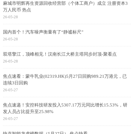
麻城市明辉再生资源回收经营部（个体工商户）成立 注册资本3
万人民币 热点
26-05-28
国内首个！汽车噪声衡量有了“静谧标尺”
26-05-28
双塔擎江，顶峰相见！汉南长江大桥主塔同步封顶-聚看点
26-05-28
焦点速看：蒙牛乳业(02319.HK)5月27日回购989.21万港元，已
连续3日回购
26-05-27
焦点速递！安控科技研发投入5307.17万元同比增长15.53%，研
发人员占比提升至25.98%
26-05-27
快克智能龙虎榜数据（5月27日） 焦点快看