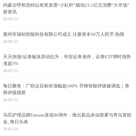
内蒙古呼和浩特以有奖发票“小杠杆”撬动23.1亿元消费“大市场”
新资讯
26-05-21
惠州市瑞铂智能科技有限公司成立 注册资本50万人民币 热闻
26-05-21
天天快报!证券板块异动拉升，华安证券涨停，证券ETF博时强势
涨超3%
26-05-21
每日聚焦：广联达目标价涨幅超100% 乔锋智能评级被调低｜券
商评级观察
26-05-21
马匹护理品牌Farnam喜迎80周年：推出新品杀虫喷雾与养马资助
金_每日头条
26-05-20