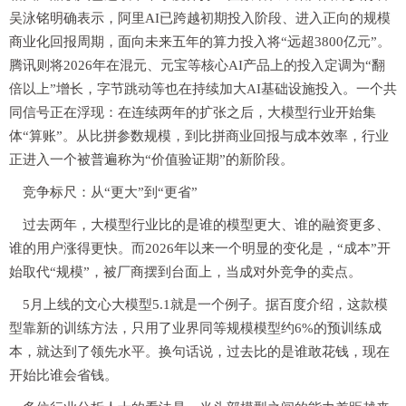
吴泳铭明确表示，阿里AI已跨越初期投入阶段、进入正向的规模
商业化回报周期，面向未来五年的算力投入将“远超3800亿元”。
腾讯则将2026年在混元、元宝等核心AI产品上的投入定调为“翻
倍以上”增长，字节跳动等也在持续加大AI基础设施投入。一个共
同信号正在浮现：在连续两年的扩张之后，大模型行业开始集
体“算账”。从比拼参数规模，到比拼商业回报与成本效率，行业
正进入一个被普遍称为“价值验证期”的新阶段。
竞争标尺：从“更大”到“更省”
过去两年，大模型行业比的是谁的模型更大、谁的融资更多、
谁的用户涨得更快。而2026年以来一个明显的变化是，“成本”开
始取代“规模”，被厂商摆到台面上，当成对外竞争的卖点。
5月上线的文心大模型5.1就是一个例子。据百度介绍，这款模
型靠新的训练方法，只用了业界同等规模模型约6%的预训练成
本，就达到了领先水平。换句话说，过去比的是谁敢花钱，现在
开始比谁会省钱。