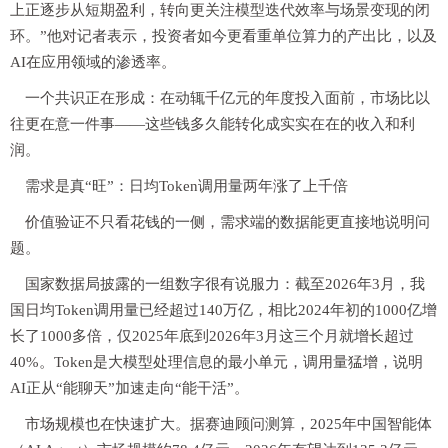
上正逐步从短期盈利，转向更关注模型迭代效率与场景变现的闭
环。”他对记者表示，投资者如今更看重单位算力的产出比，以及
AI在应用领域的渗透率。
一个共识正在形成：在动辄千亿元的年度投入面前，市场比以
往更在意一件事——这些钱多久能转化成实实在在的收入和利
润。
需求是真“旺”：日均Token调用量两年涨了上千倍
价值验证不只看花钱的一侧，需求端的数据能更直接地说明问
题。
国家数据局披露的一组数字很有说服力：截至2026年3月，我
国日均Token调用量已经超过140万亿，相比2024年初的1000亿增
长了1000多倍，仅2025年底到2026年3月这三个月就增长超过
40%。Token是大模型处理信息的最小单元，调用量猛增，说明
AI正从“能聊天”加速走向“能干活”。
市场规模也在快速扩大。据赛迪顾问测算，2025年中国智能体