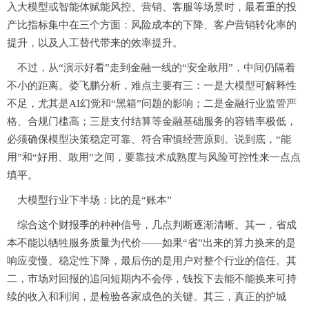
入大模型或智能体赋能风控、营销、客服等场景时，最看重的投
产比指标集中在三个方面：风险成本的下降、客户营销转化率的
提升，以及人工替代带来的效率提升。
不过，从“演示好看”走到金融一线的“安全敢用”，中间仍隔着
不小的距离。娄飞鹏分析，难点主要有三：一是大模型可解释性
不足，尤其是AI幻觉和“黑箱”问题的影响；二是金融行业监管严
格、合规门槛高；三是支付结算等金融基础服务的容错率极低，
必须确保模型决策稳定可靠、符合审慎经营原则。说到底，“能
用”和“好用、敢用”之间，要靠技术成熟度与风险可控性来一点点
填平。
大模型行业下半场：比的是“账本”
综合这个财报季的种种信号，几点判断逐渐清晰。其一，省成
本不能以牺牲服务质量为代价——如果“省”出来的算力换来的是
响应变慢、稳定性下降，最后伤的是用户对整个行业的信任。其
二，市场对回报的追问短期内不会停，钱投下去能不能换来可持
续的收入和利润，是检验各家成色的关键。其三，真正的护城