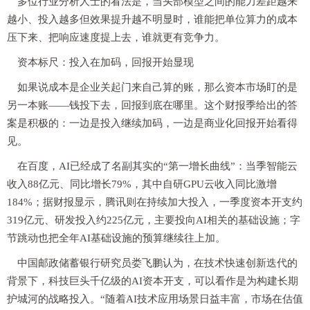
多位行业分析人士的看法是，当头部模型之间的能力差距越来
越小、投入越多但效果提升越不明显时，谁能把单位算力的成本
压下来、把响应速度提上去，谁就更有竞争力。
资本标尺：投入在加码，回报开始显现
如果说成本是企业关起门来自己算的账，那么资本市场盯的是
另一本账——钱投下去，回报到底在哪里。这个财报季给出的答
案是积极的：一边是投入继续加码，一边是商业化回报开始看得
见。
在百度，AI已经成了名副其实的“第一增长曲线”：当季智能云
收入88亿元、同比增长79%，其中自研GPU云收入同比激增
184%；据财报显示，腾讯则在持续加大投入，一季度资本开支约
319亿元、研发投入约225亿元，主要投向AI相关的基础设施；字
节跳动也把全年AI基础设施的预算继续往上加。
中国邮政储蓄银行研究员娄飞鹏认为，在技术快速创新迭代的
背景下，科技巨头千亿级的AI资本开支，可以看作是为构建长期
护城河的战略投入。“随着AI技术应用场景日益丰富，市场在估值