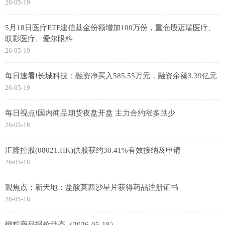
26-05-19
5月18日医疗ETF建信基金份额增加100万份，重仓股迈瑞医疗、
联影医疗、爱尔眼科
26-05-19
每日速看!长城科技：融资净买入585.55万元，融资余额3.39亿元
26-05-19
每日视点!国内商品期货夜盘开盘 主力合约涨多跌少
26-05-18
汇隆控股(08021.HK)供股获约30.41%有效接纳及申请
26-05-18
观焦点：新天地：盐酸莫西沙星片获得药品注册证书
26-05-18
铟粒商品报价动态（2026-05-18）