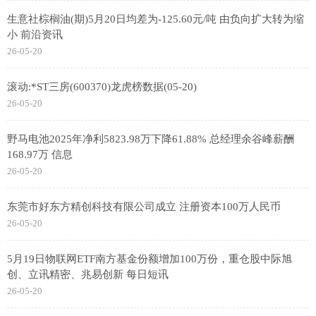
生意社棕榈油(期)5月20日均差为-125.60元/吨 由负向扩大转为缩
小 前沿资讯
26-05-20
滚动:*ST三房(600370)龙虎榜数据(05-20)
26-05-20
野马电池2025年净利5823.98万下降61.88% 总经理余谷峰薪酬
168.97万 信息
26-05-20
东莞市好东方精创科技有限公司成立 注册资本100万人民币
26-05-20
5月19日物联网ETF南方基金份额增加100万份，重仓股中际旭
创、立讯精密、兆易创新 每日短讯
26-05-20