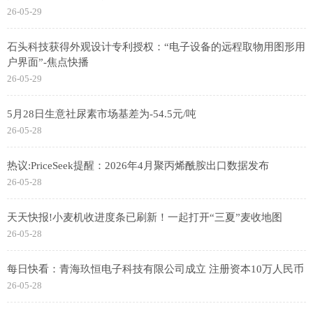
26-05-29
石头科技获得外观设计专利授权：“电子设备的远程取物用图形用
户界面”-焦点快播
26-05-29
5月28日生意社尿素市场基差为-54.5元/吨
26-05-28
热议:PriceSeek提醒：2026年4月聚丙烯酰胺出口数据发布
26-05-28
天天快报!小麦机收进度条已刷新！一起打开“三夏”麦收地图
26-05-28
每日快看：青海玖恒电子科技有限公司成立 注册资本10万人民币
26-05-28