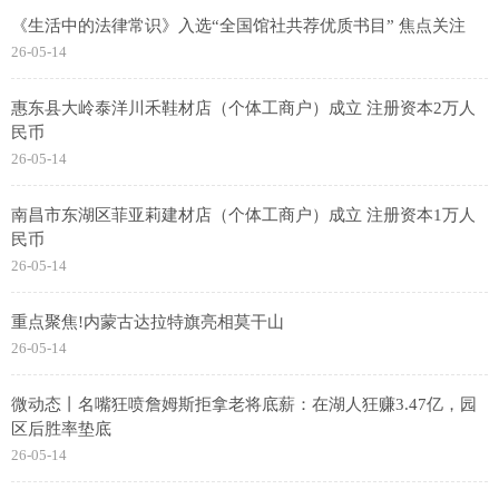
《生活中的法律常识》入选“全国馆社共荐优质书目” 焦点关注
26-05-14
惠东县大岭泰洋川禾鞋材店（个体工商户）成立 注册资本2万人
民币
26-05-14
南昌市东湖区菲亚莉建材店（个体工商户）成立 注册资本1万人
民币
26-05-14
重点聚焦!内蒙古达拉特旗亮相莫干山
26-05-14
微动态丨名嘴狂喷詹姆斯拒拿老将底薪：在湖人狂赚3.47亿，园
区后胜率垫底
26-05-14