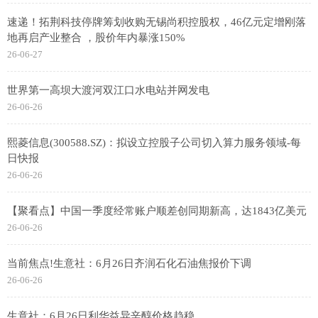
速递！拓荆科技停牌筹划收购无锡尚积控股权，46亿元定增刚落
地再启产业整合 ，股价年内暴涨150%
26-06-27
世界第一高坝大渡河双江口水电站并网发电
26-06-26
熙菱信息(300588.SZ)：拟设立控股子公司切入算力服务领域-每
日快报
26-06-26
【聚看点】中国一季度经常账户顺差创同期新高，达1843亿美元
26-06-26
当前焦点!生意社：6月26日齐润石化石油焦报价下调
26-06-26
生意社：6月26日利华益异辛醇价格趋稳