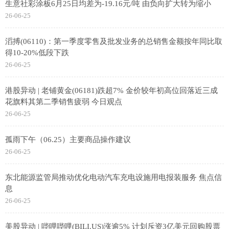
生意社彩涂板6月25日均差为-19.16元/吨 由负向扩大转为缩小
26-06-25
滔搏(06110)：第一季度零售及批发业务的总销售金额按年同比取
得10-20%低段下跌
26-06-25
港股异动 | 老铺黄金(06181)跌超7% 金价较年初高位回落近三成
花旗料其第二季销售疲弱 今日观点
26-06-25
孤雨下午（06.25）主要商品操作建议
26-06-25
东北能源监管局推动优化电动汽车充电设施用电报装服务 焦点信
息
26-06-25
美股异动 | 哔哩哔哩(BILI.US)涨逾5% 计划斥资3亿美元回购股票