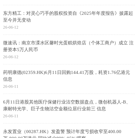
东方精工：对灵心巧手的股权投资自《2025年年度报告》披露起
至今并无变动
26-06-12
微速讯：南京市溧水区馨时光蛋糕烘焙店（个体工商户）成立 注
册资本5万人民币
26-06-12
药明康德(02359.HK)6月11日回购144.41万股，耗资1.76亿港元
信息
26-06-11
6月11日港股其他医疗保健行业沽空数据盘点，微创机器人-B、
康耐特光学、巨子生物沽空金额位居行业前三 信息
26-06-11
永发置业（00287.HK）发盈警 预计年度亏损收窄至400.00