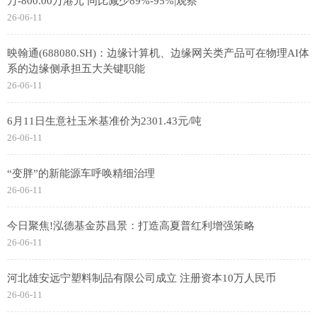
万-800.00万港元 同比减少89%-95%|观察
26-06-11
映翰通(688080.SH)：边缘计算机、边缘网关类产品可在物理AI体
系的边缘侧承担五大关键职能
26-06-11
6月11日生意社玉米基准价为2301.43元/吨
26-06-11
“变胖”的新能源车呼唤精细治理
26-06-11
今日聚焦!泓德基金苏昌景：打造高夏普红利增强策略
26-06-11
河北雄安远宁塑料制品有限公司成立 注册资本10万人民币
26-06-11