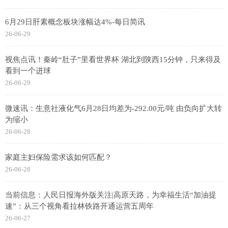
6月29日肝素概念板块涨幅达4%-每日简讯
26-06-29
视焦点讯！秦岭“肚子”里看世界杯 湖北到陕西15分钟，只来得及
看到一个进球
26-06-29
微速讯：生意社液化气6月28日均差为-292.00元/吨 由负向扩大转
为缩小
26-06-28
家庭主妇保险需求该如何匹配？
26-06-28
当前信息：人民日报海外版关注|高原天路，为幸福生活“加油提
速”：从三个视角看拉林铁路开通运营五周年
26-06-27