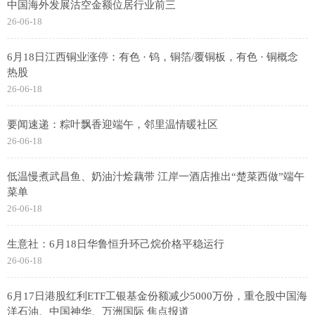
中国海外发展沽空金额位居行业前三
26-06-18
6月18日江西铜业涨停：有色 · 钨，铜箔/覆铜板，有色 · 铜概念
热股
26-06-18
要闻速递：粽叶飘香迎端午，邻里温情暖社区
26-06-18
低温慢煮武昌鱼、奶油汁烩藕带 江岸一酒店推出“楚菜西做”端午
菜单
26-06-18
生意社：6月18日华鲁恒升环己烷价格平稳运行
26-06-18
6月17日港股红利ETF工银基金份额减少5000万份，重仓股中国海
洋石油、中国神华、万洲国际 焦点报道