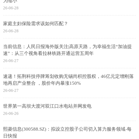
为缩小
26-06-28
家庭主妇保险需求该如何匹配？
26-06-28
当前信息：人民日报海外版关注|高原天路，为幸福生活“加油提
速”：从三个视角看拉林铁路开通运营五周年
26-06-27
速递！拓荆科技停牌筹划收购无锡尚积控股权，46亿元定增刚落
地再启产业整合 ，股价年内暴涨150%
26-06-27
世界第一高坝大渡河双江口水电站并网发电
26-06-26
熙菱信息(300588.SZ)：拟设立控股子公司切入算力服务领域-每
日快报