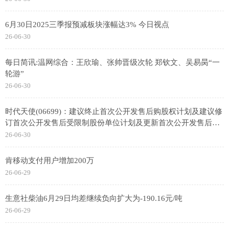
6月30日2025三季报预减板块涨幅达3% 今日视点
26-06-30
每日简讯:温网综合：王欣瑜、张帅晋级次轮 郑钦文、吴易昺“一
轮游”
26-06-30
时代天使(06699)：建议终止首次公开发售后购股权计划及建议修
订首次公开发售后受限制股份单位计划及更新首次公开发售后受
限制股份单位计划限额 前沿资讯
26-06-30
肯移动支付用户增加200万
26-06-29
生意社柴油6月29日均差继续负向扩大为-190.16元/吨
26-06-29