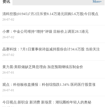
资讯
More+
清科控股(01945)7月2日斥资8.14万港元回购5.6万股|今日视点
26-07-02
小摩：中金公司维持“增持”评级 目标价上调至28.5港元
26-07-02
晶赛科技：7月1日董事侯诗益减持股份合计34.6万股 当前关注
26-07-02
黄力晨:美联储缺乏降息理由 加息预期继续压制金价
26-07-01
观点：科创板收盘播报：科创综指跌1.34% 医药医疗股普涨
26-07-01
今日视点:新职业 新消费 新场景：潮玩圈粉年轻人的奥秘