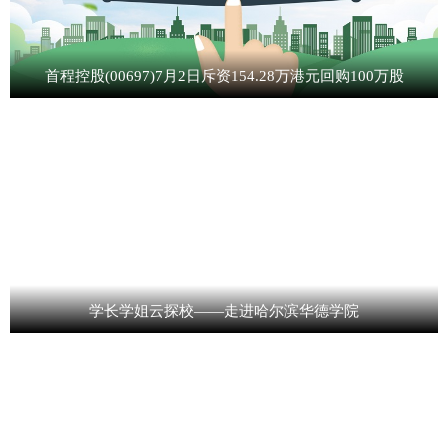
首程控股(00697)7月2日斥资154.28万港元回购100万股
学长学姐云探校——走进哈尔滨华德学院