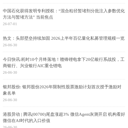
中国石化获得发明专利授权：“混合粒径暂堵剂分批注入参数优化
方法与暂堵方法” 当前焦点
26-07-01
热文：头部壁垒持续加固 2026上半年百亿量化私募管理规模一览
26-06-30
今日快讯:耗时10个月终落地！赣锋锂电拿下20亿银行系战投，工
商银行、兴业银行AIC重仓锂电
26-06-30
银邦股份: 银邦股份2026年限制性股票激励计划首次授予激励对
象名单
26-06-30
港股异动 | 腾讯(00700)尾盘涨超3% 微信Agent灰测开启 机构看好
微信在AI时代的入口价值
26-06-30