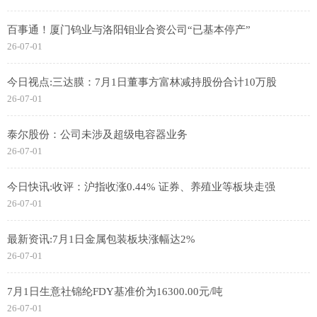
百事通！厦门钨业与洛阳钼业合资公司“已基本停产”
26-07-01
今日视点:三达膜：7月1日董事方富林减持股份合计10万股
26-07-01
泰尔股份：公司未涉及超级电容器业务
26-07-01
今日快讯:收评：沪指收涨0.44% 证券、养殖业等板块走强
26-07-01
最新资讯:7月1日金属包装板块涨幅达2%
26-07-01
7月1日生意社锦纶FDY基准价为16300.00元/吨
26-07-01