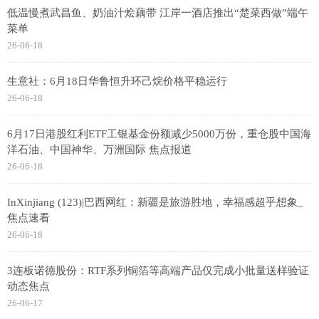
低温慢煮武昌鱼、奶油汁烩藕带 江岸一酒店推出“楚菜西做”端午
菜单
26-06-18
生意社：6月18日华鲁恒升环己烷价格平稳运行
26-06-18
6月17日港股红利ETF工银基金份额减少5000万份，重仓股中国海
洋石油、中国神华、万洲国际 焦点报道
26-06-18
InXinjiang (123)|巴西网红：新疆是旅游胜地，幸福感超乎想象_
焦点速看
26-06-18
3连板诺德股份：RTF系列铜箔等高端产品仅完成小批量送样验证
动态焦点
26-06-17