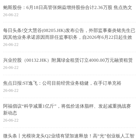
鲍斯股份：6月18日高管张炯焱增持股份合计2.36万股 焦点热文
26-06-22
每日头条!交大慧谷(08205.HK)发布公告，外部监事秦炎铭先生已
因其他业务承诺原因而辞任监事职务，自2026年6月22日起生效
26-06-22
兴业控股（00132.HK）附属绿金租赁订立4000.00万元融资租赁
26-06-22
焦点日报:ST逸飞：公司目前经营业务稳健，在手订单充裕
26-06-22
阿福倡议“科学减重1亿斤”，将低价送体脂秤、发起减重挑战赛
新动态
26-06-22
微头条丨光模块龙头Q2业绩有望加速释放！高“光”创业板人工智