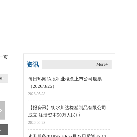
一页
资讯
More+
e+
每日热闻!A股种业概念上市公司股票
（2026/3/25）
2026-05-28
【报资讯】衡水川达橡塑制品有限公司
成立 注册资本50万人民币
2026-05-28
本10万人民币
麻城市明辉再生资源回收经营部（个体工商户）成立 注册资本3万人民币 热点
国内首个！汽车噪声衡量有了“静谧标尺”
永升服务(01995.HK)5月27日斥资35.12