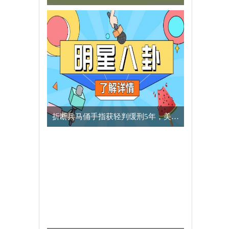
​折断兵马俑手指获轻判缓刑5年，美国男子向中方致歉