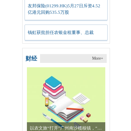
友邦保险(01299.HK)5月27日斥资4.52
亿港元回购535.5万股
钱虹获批担任农银金租董事、总裁
财经
More+
以农文旅“打开”广州南沙榄核镇，“星海故里”别有一番风味