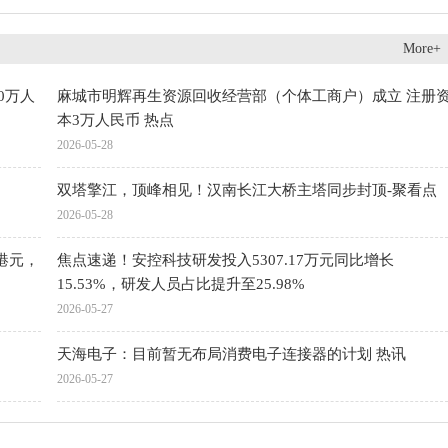
More+
0万人
麻城市明辉再生资源回收经营部（个体工商户）成立 注册
本3万人民币 热点
2026-05-28
双塔擎江，顶峰相见！汉南长江大桥主塔同步封顶-聚看点
2026-05-28
万港元，
焦点速递！安控科技研发投入5307.17万元同比增长
15.53%，研发人员占比提升至25.98%
2026-05-27
天海电子：目前暂无布局消费电子连接器的计划 热讯
2026-05-27