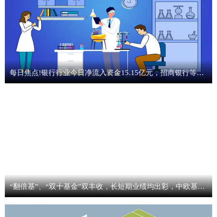
每日焦点!银行行业今日净流入资金15.15亿元，招商银行等8股净流入资金超5000万元
“翻倍基”、“双十基金”双丰收，长短期业绩均出彩，中欧基金投研实力硬核兑现-观天下