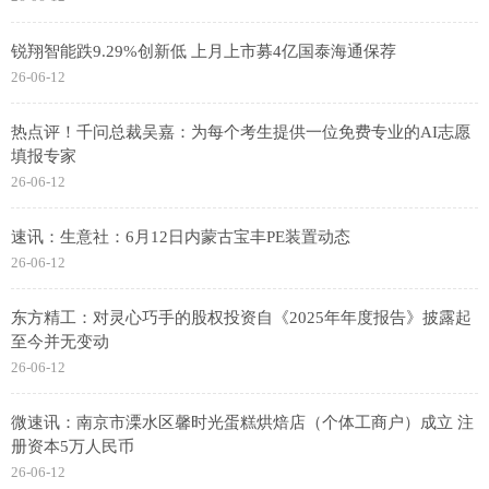
锐翔智能跌9.29%创新低 上月上市募4亿国泰海通保荐
26-06-12
热点评！千问总裁吴嘉：为每个考生提供一位免费专业的AI志愿
填报专家
26-06-12
速讯：生意社：6月12日内蒙古宝丰PE装置动态
26-06-12
东方精工：对灵心巧手的股权投资自《2025年年度报告》披露起
至今并无变动
26-06-12
微速讯：南京市溧水区馨时光蛋糕烘焙店（个体工商户）成立 注
册资本5万人民币
26-06-12