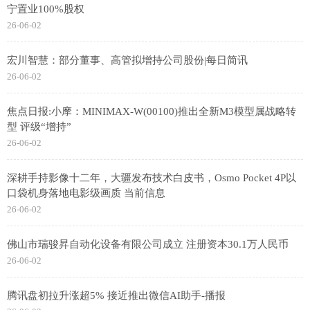
宁置业100%股权
26-06-02
宏川智慧：部分董事、高管拟增持公司股份|每日简讯
26-06-02
焦点日报:小摩：MINIMAX-W(00100)推出全新M3模型属战略转
型 评级“增持”
26-06-02
深耕手持影像十二年，大疆发布技术白皮书，Osmo Pocket 4P以
口袋机身落地电影级画质 当前信息
26-06-02
佛山市瑞骏昇自动化设备有限公司成立 注册资本30.1万人民币
26-06-02
腾讯盘初拉升涨超5% 接近推出微信AI助手-播报