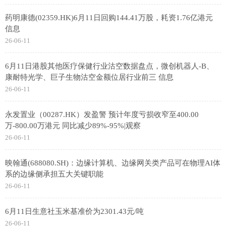
药明康德(02359.HK)6月11日回购144.41万股，耗资1.76亿港元
信息
26-06-11
6月11日港股其他医疗保健行业沽空数据盘点，微创机器人-B、
康耐特光学、巨子生物沽空金额位居行业前三 信息
26-06-11
永发置业（00287.HK）发盈警 预计年度亏损收窄至400.00
万-800.00万港元 同比减少89%-95%|观察
26-06-11
映翰通(688080.SH)：边缘计算机、边缘网关类产品可在物理AI体
系的边缘侧承担五大关键职能
26-06-11
6月11日生意社玉米基准价为2301.43元/吨
26-06-11