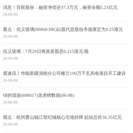
消息！百联股份：融资净偿还37.3万元，融资余额5.23亿元
26-06-09
看点：信义玻璃(00868.HK)以股代息股份市值厘定为9.25港元
26-06-08
信义玻璃：7月29日将派发股息0.215港元/股
26-06-08
观速讯丨华能新疆清能分公司楼兰100万千瓦风电项目开工建设
26-06-08
绿的谐波(688017)龙虎榜数据(06-08)
26-06-08
观点：杭州萧山钱江世纪城核心宅地挂牌 起始总价36.35亿元
26-06-08