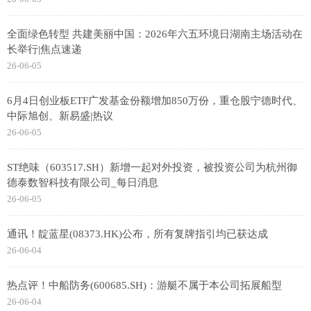
全面绿色转型 共建美丽中国：2026年六五环境日湖南主场活动在
长举行|焦点速递
26-06-05
6月4日创业板ETF广发基金份额增加850万份，重仓股宁德时代、
中际旭创、新易盛|热议
26-06-05
ST绝味（603517.SH）新增一起对外投资，被投资公司为杭州御
德泰数智科技有限公司_每日消息
26-06-05
通讯！靛蓝星(08373.HK)公布，所有复牌指引均已获达成
26-06-04
热点评！中船防务(600685.SH)：游艇不属于本公司拓展船型
26-06-04