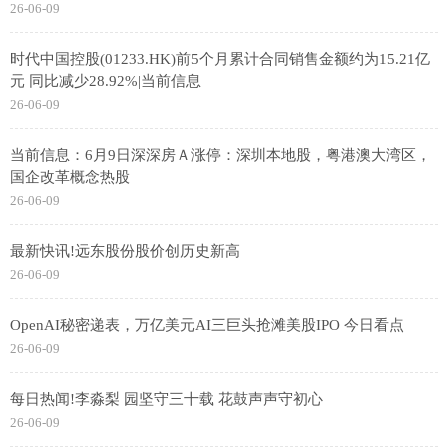
26-06-09
时代中国控股(01233.HK)前5个月累计合同销售金额约为15.21亿
元 同比减少28.92%|当前信息
26-06-09
当前信息：6月9日深深房Ａ涨停：深圳本地股，粤港澳大湾区，
国企改革概念热股
26-06-09
最新快讯!远东股份股价创历史新高
26-06-09
OpenAI秘密递表，万亿美元AI三巨头抢滩美股IPO 今日看点
26-06-09
每日热闻!李淼梨 园坚守三十载 花鼓声声守初心
26-06-09