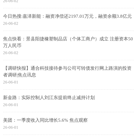
26-06-02
今日热搜:嘉泽新能：融资净偿还2197.01万元，融资余额3.8亿元
26-06-02
焦点快看：景县阳捷橡塑制品店（个体工商户）成立 注册资本50
万人民币
26-06-02
【调研快报】通合科技接待参与公司可转债发行网上路演的投资
者调研|焦点讯息
26-06-01
新金路：实际控制人刘江东提前终止减持计划
26-06-01
美团：一季度收入同比增长5.6% 焦点观察
26-06-01