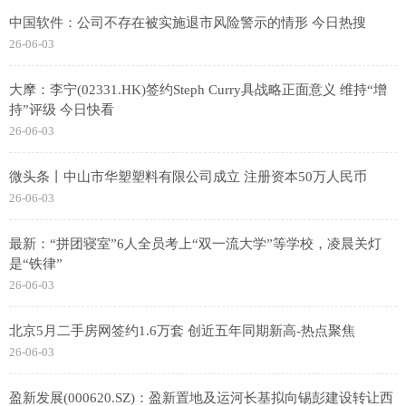
中国软件：公司不存在被实施退市风险警示的情形 今日热搜
26-06-03
大摩：李宁(02331.HK)签约Steph Curry具战略正面意义 维持“增
持”评级 今日快看
26-06-03
微头条丨中山市华塑塑料有限公司成立 注册资本50万人民币
26-06-03
最新：“拼团寝室”6人全员考上“双一流大学”等学校，凌晨关灯
是“铁律”
26-06-03
北京5月二手房网签约1.6万套 创近五年同期新高-热点聚焦
26-06-03
盈新发展(000620.SZ)：盈新置地及运河长基拟向锡彭建设转让西