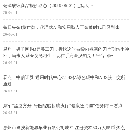
偏磷酸镁商品报价动态（2026-06-01）_观天下
26-06-01
每日头条!黄仁勋：代理式AI和实用型人工智能时代已经到来
26-06-01
聚焦：男子网购3元美工刀，拆快递时被袋内裸露的刀片割伤手神
经，当事人系医院见习生：现在手完全没知觉！平台回应
26-06-01
看点：中信证券-通用时代中心75.42亿绿色碳中和ABS获上交所
通过
26-05-31
海军“丝路方舟”号医院船起航执行“健康送海疆”任务|每日看点
26-05-31
惠州市粤骏新能源车业有限公司成立 注册资本50万人民币 焦点