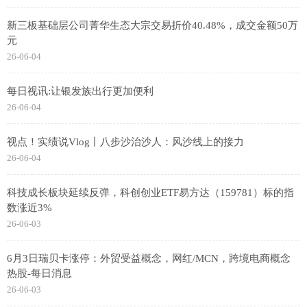
新三板基础层公司菁华生态大宗交易折价40.48%，成交金额50万
元
26-06-04
每日视讯:让银发族出行更加便利
26-06-04
视点！实绩说Vlog丨八步沙治沙人：风沙线上的接力
26-06-04
科技成长板块延续反弹，科创创业ETF易方达（159781）标的指
数涨近3%
26-06-03
6月3日瑞贝卡涨停：外贸受益概念，网红/MCN，跨境电商概念
热股-每日消息
26-06-03