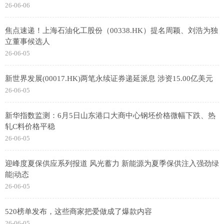
26-06-06
焦点速递！上海石油化工股份（00338.HK）提名周颖、刘浩为独
立董事候选人
26-06-05
新世界发展(00017.HK)两笔永续证券递延派息 涉资15.00亿美元
26-06-05
新华指数监测：6月5日山东港口大商中心钢坯价格微幅下跌、热
轧C料价格平稳
26-06-05
迎峰度夏保供应系列报道 风光蓄力 新能源为夏季保供注入强劲绿
能|动态
26-06-05
520榜单发布，这些商家把爱做成了爆款内容
26-06-05