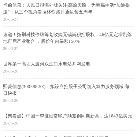
当前信息：人民日报海外版关注|高原天路，为幸福生活“加油提
速”：从三个视角看拉林铁路开通运营五周年
26-06-27
速递！拓荆科技停牌筹划收购无锡尚积控股权，46亿元定增刚落
地再启产业整合 ，股价年内暴涨150%
26-06-27
世界第一高坝大渡河双江口水电站并网发电
26-06-26
熙菱信息(300588.SZ)：拟设立控股子公司切入算力服务领域-每
日快报
26-06-26
【聚看点】中国一季度经常账户顺差创同期新高，达1843亿美元
26-06-26