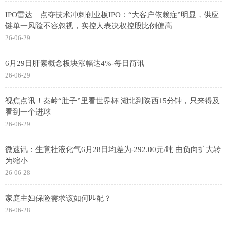
IPO雷达｜点夺技术冲刺创业板IPO：“大客户依赖症”明显，供应
链单一风险不容忽视，实控人表决权控股比例偏高
26-06-29
6月29日肝素概念板块涨幅达4%-每日简讯
26-06-29
视焦点讯！秦岭“肚子”里看世界杯 湖北到陕西15分钟，只来得及
看到一个进球
26-06-29
微速讯：生意社液化气6月28日均差为-292.00元/吨 由负向扩大转
为缩小
26-06-28
家庭主妇保险需求该如何匹配？
26-06-28