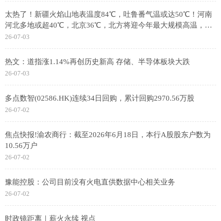
太热了！新疆火焰山地表温度84℃，吐鲁番气温或达50℃！河南
河北多地或超40℃，北京36℃，北方将迎今年最大规模高温，专
家分析
26-07-03
热文：道指涨1.14%再创历史新高 存储、半导体板块大跌
26-07-03
多点数智(02586.HK)连续34日回购，累计回购2970.56万股
26-07-02
焦点快报!渝农商行：截至2026年6月18日，本行A股股东户数为
10.56万户
26-07-02
豫能控股：公司目前没有火电直供数据中心相关业务
26-07-02
时政镜距离｜薪火永续 视点