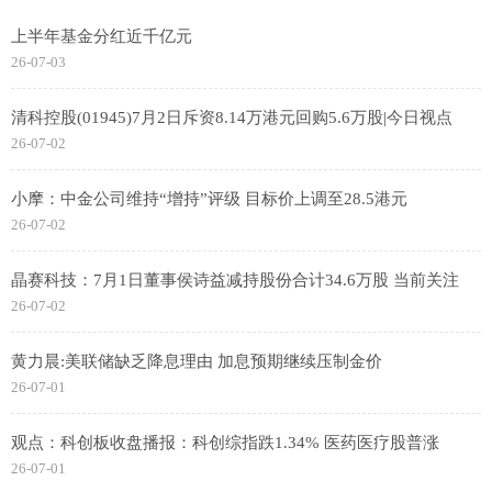
上半年基金分红近千亿元
26-07-03
清科控股(01945)7月2日斥资8.14万港元回购5.6万股|今日视点
26-07-02
小摩：中金公司维持“增持”评级 目标价上调至28.5港元
26-07-02
晶赛科技：7月1日董事侯诗益减持股份合计34.6万股 当前关注
26-07-02
黄力晨:美联储缺乏降息理由 加息预期继续压制金价
26-07-01
观点：科创板收盘播报：科创综指跌1.34% 医药医疗股普涨
26-07-01