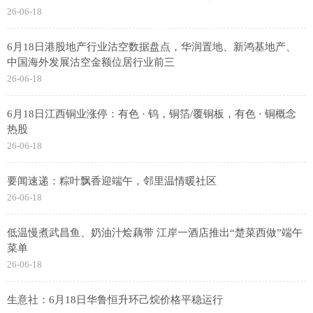
26-06-18
6月18日港股地产行业沽空数据盘点，华润置地、新鸿基地产、
中国海外发展沽空金额位居行业前三
26-06-18
6月18日江西铜业涨停：有色 · 钨，铜箔/覆铜板，有色 · 铜概念
热股
26-06-18
要闻速递：粽叶飘香迎端午，邻里温情暖社区
26-06-18
低温慢煮武昌鱼、奶油汁烩藕带 江岸一酒店推出“楚菜西做”端午
菜单
26-06-18
生意社：6月18日华鲁恒升环己烷价格平稳运行