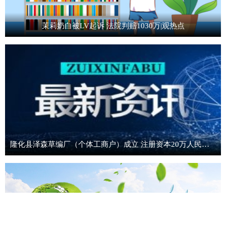
茉莉奶白被LV起诉 法院判赔1030万|观热点
隆化县泽森草编厂（个体工商户）成立 注册资本20万人民币-精选