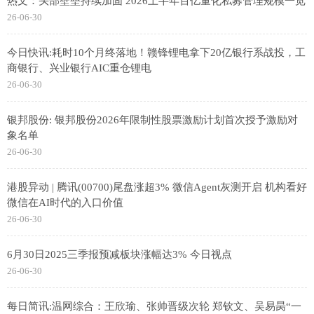
热文：头部壁垒持续加固 2026上半年百亿量化私募管理规模一览
26-06-30
今日快讯:耗时10个月终落地！赣锋锂电拿下20亿银行系战投，工
商银行、兴业银行AIC重仓锂电
26-06-30
银邦股份: 银邦股份2026年限制性股票激励计划首次授予激励对
象名单
26-06-30
港股异动 | 腾讯(00700)尾盘涨超3% 微信Agent灰测开启 机构看好
微信在AI时代的入口价值
26-06-30
6月30日2025三季报预减板块涨幅达3% 今日视点
26-06-30
每日简讯:温网综合：王欣瑜、张帅晋级次轮 郑钦文、吴易昺“一