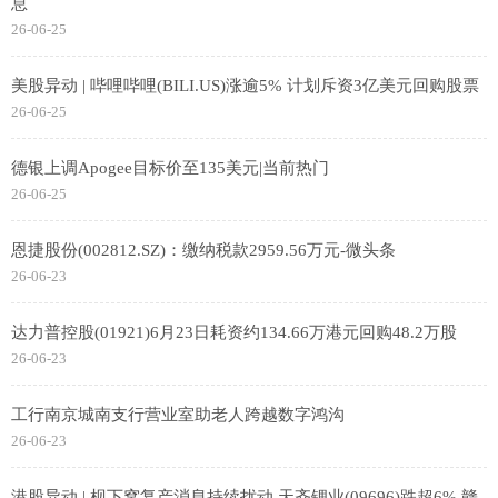
息
26-06-25
美股异动 | 哔哩哔哩(BILI.US)涨逾5% 计划斥资3亿美元回购股票
26-06-25
德银上调Apogee目标价至135美元|当前热门
26-06-25
恩捷股份(002812.SZ)：缴纳税款2959.56万元-微头条
26-06-23
达力普控股(01921)6月23日耗资约134.66万港元回购48.2万股
26-06-23
工行南京城南支行营业室助老人跨越数字鸿沟
26-06-23
港股异动 | 枧下窝复产消息持续扰动 天齐锂业(09696)跌超6% 赣