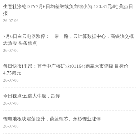
生意社涤纶DTY7月6日均差继续负向缩小为-120.31元/吨 焦点日
报
26-07-06
7月6日白云电器涨停：一带一路，云计算数据中心，高铁轨交概
念热股 头条焦点
26-07-06
每日快报!里昂：首予中广核矿业(01164)跑赢大市评级 目标价
4.75港元
26-07-06
今日视点:五倍大牛股，跌停
26-07-06
锂电池板块震荡拉升，蔚蓝锂芯、永杉锂业涨停
26-07-06