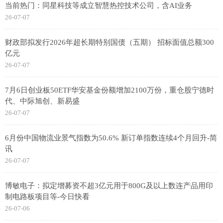
当前热门：同星科技等成立智慧热控技术公司，含AI业务
26-07-07
财政部拟发行2026年超长期特别国债（五期） 招标面值总额300
亿元
26-07-07
7月6日创业板50ETF华安基金份额增加2100万份，重仓股宁德时
代、中际旭创、新易盛
26-07-07
6月份中国物流业景气指数为50.6% 新订单指数连续4个月回升-简
讯
26-07-07
博敏电子：拟定增募资不超3亿元用于800G及以上数连产品用印
制电路板项目等-今日快看
26-07-06