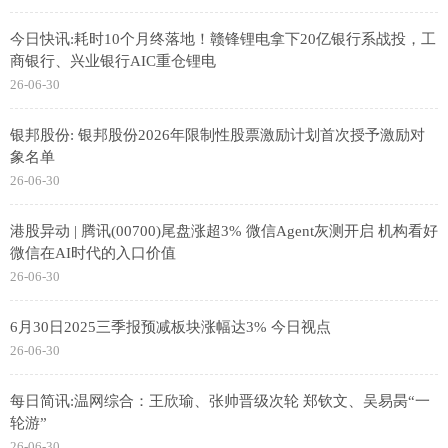
今日快讯:耗时10个月终落地！赣锋锂电拿下20亿银行系战投，工
商银行、兴业银行AIC重仓锂电
26-06-30
银邦股份: 银邦股份2026年限制性股票激励计划首次授予激励对
象名单
26-06-30
港股异动 | 腾讯(00700)尾盘涨超3% 微信Agent灰测开启 机构看好
微信在AI时代的入口价值
26-06-30
6月30日2025三季报预减板块涨幅达3% 今日视点
26-06-30
每日简讯:温网综合：王欣瑜、张帅晋级次轮 郑钦文、吴易昺“一
轮游”
26-06-30