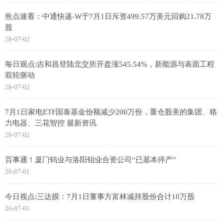
焦点速看：中通快递-W于7月1日斥资499.57万美元回购21.78万
股
26-07-02
每日观点:吉和昌登陆北交所开盘涨545.54%，新能源与表面工程
双轮驱动
26-07-02
7月1日家电ETF国泰基金份额减少200万份，重仓股美的集团、格
力电器、三花智控 最新资讯
26-07-02
百事通！厦门钨业与洛阳钼业合资公司“已基本停产”
26-07-01
今日视点:三达膜：7月1日董事方富林减持股份合计10万股
26-07-01