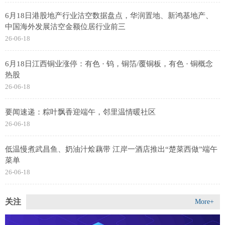
6月18日港股地产行业沽空数据盘点，华润置地、新鸿基地产、
中国海外发展沽空金额位居行业前三
26-06-18
6月18日江西铜业涨停：有色 · 钨，铜箔/覆铜板，有色 · 铜概念
热股
26-06-18
要闻速递：粽叶飘香迎端午，邻里温情暖社区
26-06-18
低温慢煮武昌鱼、奶油汁烩藕带 江岸一酒店推出“楚菜西做”端午
菜单
26-06-18
关注
More+