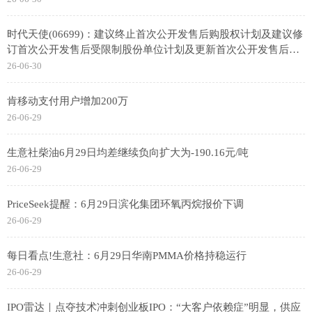
时代天使(06699)：建议终止首次公开发售后购股权计划及建议修
订首次公开发售后受限制股份单位计划及更新首次公开发售后受
限制股份单位计划限额 前沿资讯
26-06-30
肯移动支付用户增加200万
26-06-29
生意社柴油6月29日均差继续负向扩大为-190.16元/吨
26-06-29
PriceSeek提醒：6月29日滨化集团环氧丙烷报价下调
26-06-29
每日看点!生意社：6月29日华南PMMA价格持稳运行
26-06-29
IPO雷达｜点夺技术冲刺创业板IPO：“大客户依赖症”明显，供应