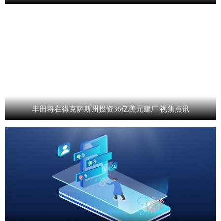
丰田将在得克萨斯州投资36亿美元建厂|视焦点讯