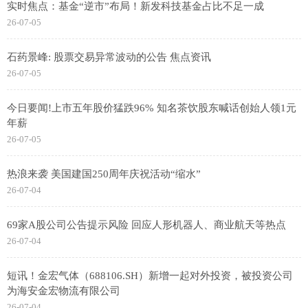
实时焦点：基金“逆市”布局！新发科技基金占比不足一成
26-07-05
石药景峰: 股票交易异常波动的公告 焦点资讯
26-07-05
今日要闻!上市五年股价猛跌96% 知名茶饮股东喊话创始人领1元
年薪
26-07-05
热浪来袭 美国建国250周年庆祝活动“缩水”
26-07-04
69家A股公司公告提示风险 回应人形机器人、商业航天等热点
26-07-04
短讯！金宏气体（688106.SH）新增一起对外投资，被投资公司
为海安金宏物流有限公司
26-07-04