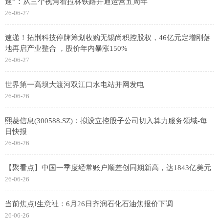
速”：从三个视角看拉林铁路开通运营五周年
26-06-27
速递！拓荆科技停牌筹划收购无锡尚积控股权，46亿元定增刚落
地再启产业整合 ，股价年内暴涨150%
26-06-27
世界第一高坝大渡河双江口水电站并网发电
26-06-26
熙菱信息(300588.SZ)：拟设立控股子公司切入算力服务领域-每
日快报
26-06-26
【聚看点】中国一季度经常账户顺差创同期新高，达1843亿美元
26-06-26
当前焦点!生意社：6月26日齐润石化石油焦报价下调
26-06-26