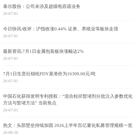
泰尔股份：公司未涉及超级电容器业务
26-07-01
今日快讯:收评：沪指收涨0.44% 证券、养殖业等板块走强
26-07-01
最新资讯:7月1日金属包装板块涨幅达2%
26-07-01
7月1日生意社锦纶FDY基准价为16300.00元/吨
26-07-01
中国石化获得发明专利授权：“混合粒径暂堵剂分批注入参数优化
方法与暂堵方法” 当前焦点
26-07-01
热文：头部壁垒持续加固 2026上半年百亿量化私募管理规模一览
26-06-30