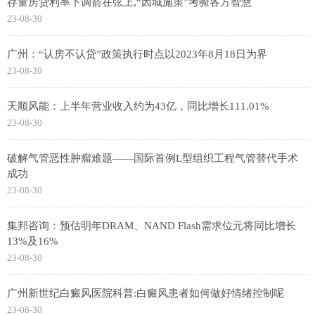
存量房贷利率下调箭在弦上,“因城施策”考验各方智慧
23-08-30
广州：“认房不认贷”政策执行时点以2023年8月18日为界
23-08-30
天顺风能：上半年营业收入约为43亿，同比增长111.01%
23-08-30
破解气管恶性肿瘤难题——国际首例L型组织工程气管替代手术
成功
23-08-30
集邦咨询：预估明年DRAM、NAND Flash需求位元将同比增长
13%及16%
23-08-30
广州新世纪白癜风医院科普:白癜风患者如何做好情绪控制呢
23-08-30