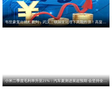
韦世豪复出就杠裁判，武汉三镇踢亚冠埋下两颗炸弹！高畠勉还能撑几场？
小米二季度毛利率升至21%：汽车夏测进展超预期 会坚持全球化道路