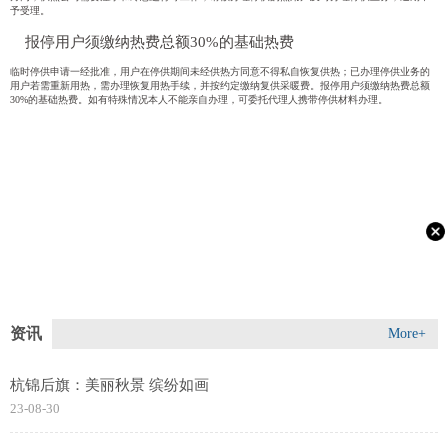
予受理。
报停用户须缴纳热费总额30%的基础热费
临时停供申请一经批准，用户在停供期间未经供热方同意不得私自恢复供热；已办理停供业务的
用户若需重新用热，需办理恢复用热手续，并按约定缴纳复供采暖费。报停用户须缴纳热费总额
30%的基础热费。如有特殊情况本人不能亲自办理，可委托代理人携带停供材料办理。
资讯
More+
杭锦后旗：美丽秋景 缤纷如画
23-08-30