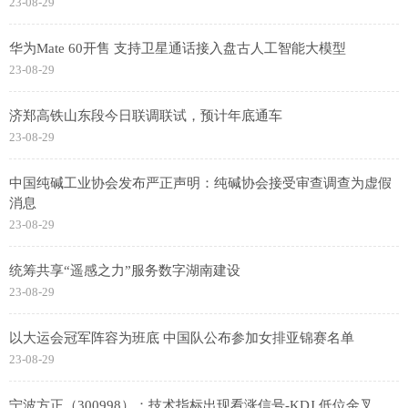
23-08-29
华为Mate 60开售 支持卫星通话接入盘古人工智能大模型
23-08-29
济郑高铁山东段今日联调联试，预计年底通车
23-08-29
中国纯碱工业协会发布严正声明：纯碱协会接受审查调查为虚假
消息
23-08-29
统筹共享“遥感之力”服务数字湖南建设
23-08-29
以大运会冠军阵容为班底 中国队公布参加女排亚锦赛名单
23-08-29
宁波方正（300998）：技术指标出现看涨信号-KDJ 低位金叉