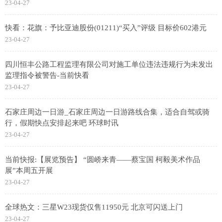
23-04-27
快看：花旗：予比亚迪股份(01211)“买入”评级 目标价602港元
23-04-27
四川恒丰公路工程监理有限公司对施工单位违法违规行为未发出
监理指令被警告-当前快看
23-04-27
石家庄周边一日游_石家庄周边一日游路线合集，适合自驾或骑
行，假期快点安排起来吧 环球时讯
23-04-27
当前快报:【展览预告】 “圆峤来青——蔡宝国 柯毅美术作品
展”本周五开展
23-04-27
全球热文：三星W23现货仅售11950元 北京可闪送上门
23-04-27