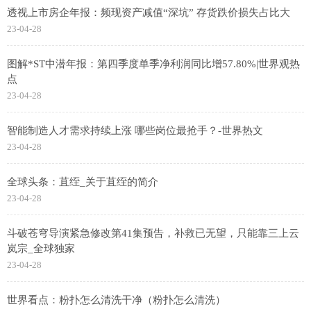
透视上市房企年报：频现资产减值“深坑” 存货跌价损失占比大
23-04-28
图解*ST中潜年报：第四季度单季净利润同比增57.80%|世界观热
点
23-04-28
智能制造人才需求持续上涨 哪些岗位最抢手？-世界热文
23-04-28
全球头条：苴绖_关于苴绖的简介
23-04-28
斗破苍穹导演紧急修改第41集预告，补救已无望，只能靠三上云
岚宗_全球独家
23-04-28
世界看点：粉扑怎么清洗干净（粉扑怎么清洗）