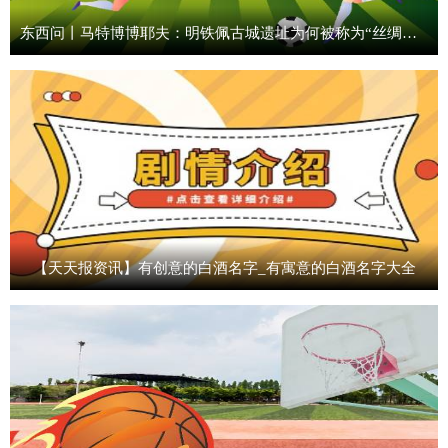
东西问丨马特博博耶夫：明铁佩古城遗址为何被称为“丝绸之路活化石”？-观热点
【天天报资讯】有创意的白酒名字_有寓意的白酒名字大全