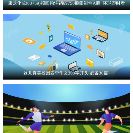
康龙化成(03759)拟回购注销69750股限制性A股_环球即时看
这儿真美校园四季作文300字开头(必备36篇)