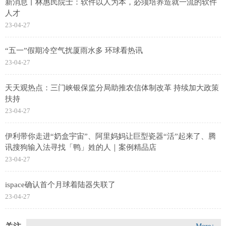
新消息丨林惠民院士：软件以人为本，必须培养造就一流的软件
人才
23-04-27
“五一”假期冷空气扰厦雨水多 环球看热讯
23-04-27
天天观热点：三门峡银保监分局助推农信体制改革 持续加大政策
扶持
23-04-27
伊利带你走进“奶盒宇宙”、阿里妈妈让巨型瓷器“活”起来了、腾
讯搜狗输入法寻找「鸭」姓的人｜案例精品店
23-04-27
ispace确认首个月球着陆器失联了
23-04-27