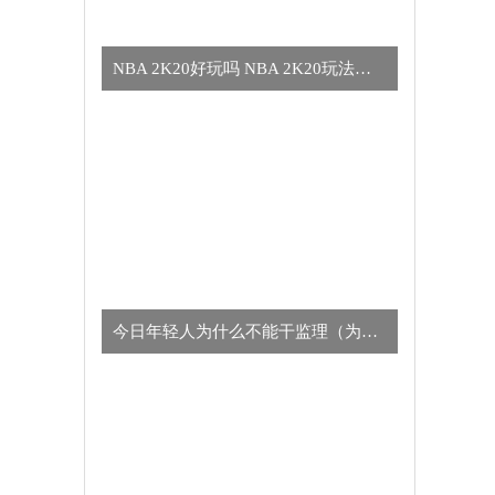
NBA 2K20好玩吗 NBA 2K20玩法简介
今日年轻人为什么不能干监理（为什么年轻人不适合干监理的真正原因）