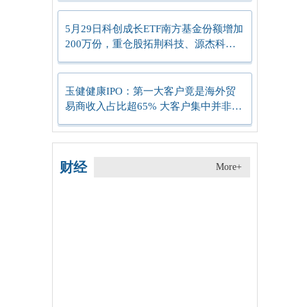
5月29日科创成长ETF南方基金份额增加
200万份，重仓股拓荆科技、源杰科
技、寒武纪-今日快看
玉健健康IPO：第一大客户竟是海外贸
易商收入占比超65% 大客户集中并非行
业惯例
财经
More+