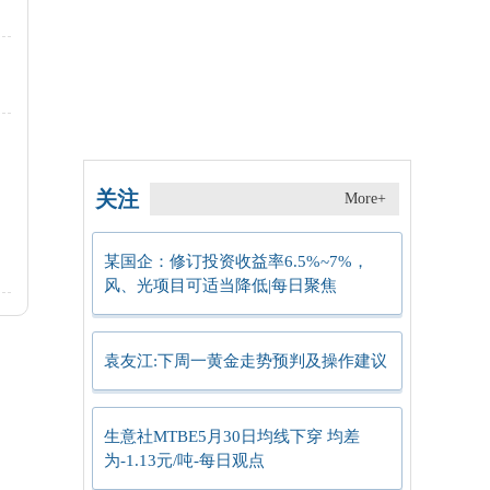
关注
More+
某国企：修订投资收益率6.5%~7%，
风、光项目可适当降低|每日聚焦
袁友江:下周一黄金走势预判及操作建议
生意社MTBE5月30日均线下穿 均差
为-1.13元/吨-每日观点