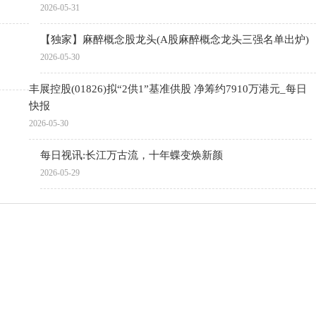
2026-05-31
【独家】麻醉概念股龙头(A股麻醉概念龙头三强名单出炉)
2026-05-30
丰展控股(01826)拟“2供1”基准供股 净筹约7910万港元_每日
快报
2026-05-30
每日视讯:长江万古流，十年蝶变焕新颜
2026-05-29