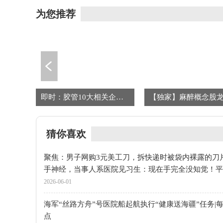
为您推荐
惠州市粤骏新能源车业有限公司成立 注册资本50万人民币 焦点热门
即时：胶管10大相关企业排行榜_成交额排名前十查询（2026年3月25日）
猜你喜欢
聚焦：男子网购3元美工刀，拆快递时被袋内裸露的刀
手神经，当事人系医院见习生：现在手完全没知觉！平
应
2026-06-01
海军“丝路方舟”号医院船起航执行“健康送海疆”任务|
点