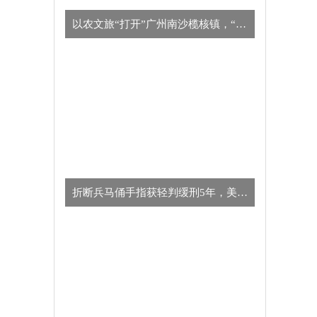
以农文旅“打开”广州南沙榄核镇，“星海故里”别有一番风味
​折断兵马俑手指获轻判缓刑5年，美国男子向中方致歉