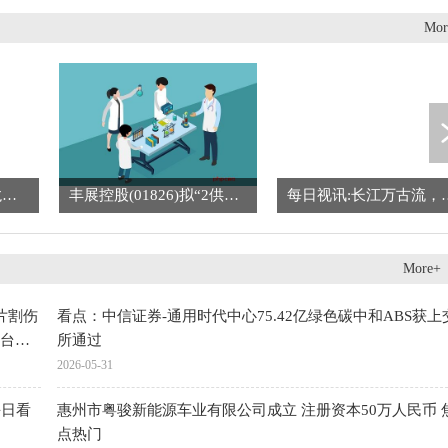
Mor
【独家】麻醉概念股龙头(A股麻醉概念龙头三强名单出炉)
丰展控股(01826)拟“2供1”基准供股 净筹约7910万港元_每日快报
每日视讯:长江万古
More+
片割伤
看点：中信证券-通用时代中心75.42亿绿色碳中和ABS获上
台回
所通过
2026-05-31
每日看
惠州市粤骏新能源车业有限公司成立 注册资本50万人民币 
点热门