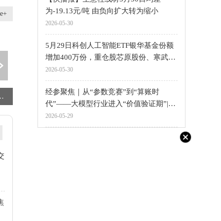
为-19.13元/吨 由负向扩大转为缩小
e+
2026-05-30
5月29日科创人工智能ETF银华基金份额
增加400万份，重仓股芯原股份、寒武
纪、澜起科技 热资讯
2026-05-30
经参聚焦｜从“参数竞赛”到“算账时
流，十年蝶变焕新颜
聚焦：男子网购3元美工刀，拆快递时被袋内裸露的刀片割伤手神经，当事人系医院见习生：现在手完全没知觉！平台回应
看点：中信证券-通用时代中心75.42亿绿色碳中和ABS获上交所通过
代”——大模型行业进入“价值验证期”|今
日热讯
2026-05-29
交
焦