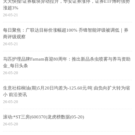
天天快报!证券板块异动拉升，华安证券涨停，证券ETF博时强势
涨超3%
26-05-21
每日聚焦：广联达目标价涨幅超100% 乔锋智能评级被调低｜券
商评级观察
26-05-21
马匹护理品牌Farnam喜迎80周年：推出新品杀虫喷雾与养马资助
金_每日头条
26-05-20
生意社棕榈油(期)5月20日均差为-125.60元/吨 由负向扩大转为缩
小 前沿资讯
26-05-20
滚动:*ST三房(600370)龙虎榜数据(05-20)
26-05-20