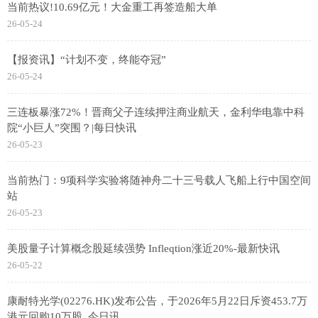
当前热议!10.69亿元！大金重工再签造船大单
26-05-24
【报资讯】“计划不变，终能夺冠”
26-05-24
三连板暴涨72%！晋商父子连续押注商业航天，金利华电靠中科
院“小巨人”突围？|每日快讯
26-05-23
当前热门：9项科学实验将随神舟二十三号载人飞船上行中国空间
站
26-05-23
美股量子计算概念股延续强势 Infleqtion涨近20%-最新快讯
26-05-22
康耐特光学(02276.HK)发布公告，于2026年5月22日斥资453.7万
港元回购10万股_今日讯