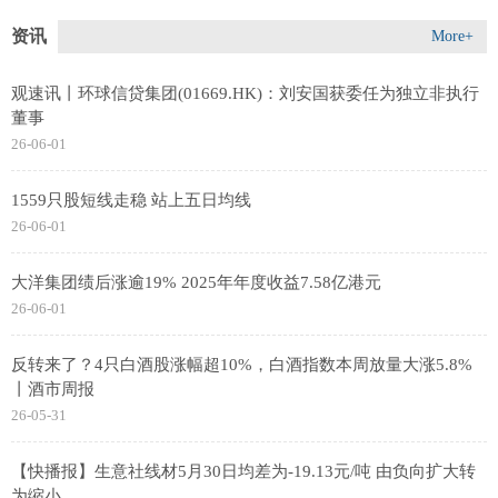
资讯
More+
观速讯丨环球信贷集团(01669.HK)：刘安国获委任为独立非执行
董事
26-06-01
1559只股短线走稳 站上五日均线
26-06-01
大洋集团绩后涨逾19% 2025年年度收益7.58亿港元
26-06-01
反转来了？4只白酒股涨幅超10%，白酒指数本周放量大涨5.8%
丨酒市周报
26-05-31
【快播报】生意社线材5月30日均差为-19.13元/吨 由负向扩大转
为缩小