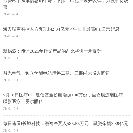
最资讯丨和讯信息刘伟奇：下探4107点后展开反弹，力度有待观
察
26-05-19
海天瑞声实控人方套现约2.34亿元 4年扣非最高0.1亿元|消息
26-05-19
新易盛：预计2026年硅光产品的占比将进一步提升
26-05-19
智光电气：独立储能电站清远二期、三期尚未投入商运
26-05-19
5月18日医疗ETF建信基金份额增加100万份，重仓股迈瑞医疗、
联影医疗、爱尔眼科
26-05-19
每日速看!长城科技：融资净买入585.55万元，融资余额3.39亿元
26-05-19