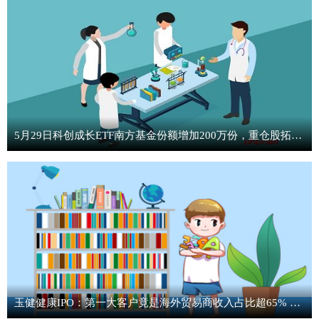
5月29日科创成长ETF南方基金份额增加200万份，重仓股拓荆科技、源杰科技、寒武纪-今日快看
玉健健康IPO：第一大客户竟是海外贸易商收入占比超65% 大客户集中并非行业惯例