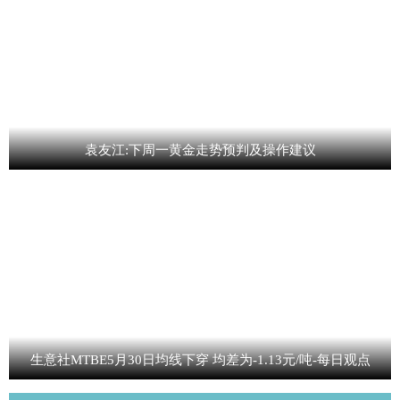
袁友江:下周一黄金走势预判及操作建议
生意社MTBE5月30日均线下穿 均差为-1.13元/吨-每日观点