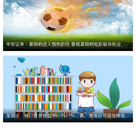
华安证券：暑期档进入预热阶段 重视暑期档电影板块机会_焦点报道
某国企：修订投资收益率6.5%~7%，风、光项目可适当降低|每日聚焦