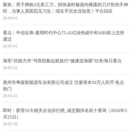
聚焦：男子网购3元美工刀，拆快递时被袋内裸露的刀片割伤手神
经，当事人系医院见习生：现在手完全没知觉！平台回应
26-06-01
看点：中信证券-通用时代中心75.42亿绿色碳中和ABS获上交所
通过
26-05-31
海军“丝路方舟”号医院船起航执行“健康送海疆”任务|每日看点
26-05-31
惠州市粤骏新能源车业有限公司成立 注册资本50万人民币 焦点
热门
26-05-31
即时：胶管10大相关企业排行榜_成交额排名前十查询（2026年3
月25日）
26-05-30