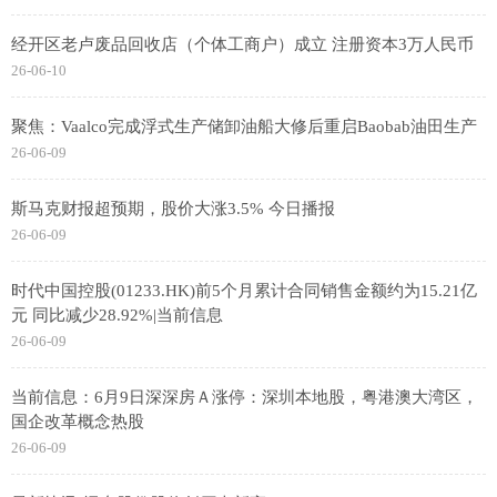
经开区老卢废品回收店（个体工商户）成立 注册资本3万人民币
26-06-10
聚焦：Vaalco完成浮式生产储卸油船大修后重启Baobab油田生产
26-06-09
斯马克财报超预期，股价大涨3.5% 今日播报
26-06-09
时代中国控股(01233.HK)前5个月累计合同销售金额约为15.21亿
元 同比减少28.92%|当前信息
26-06-09
当前信息：6月9日深深房Ａ涨停：深圳本地股，粤港澳大湾区，
国企改革概念热股
26-06-09