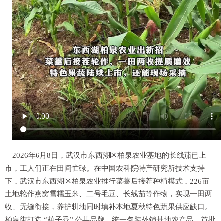
2026年6月8日，武汉市东西湖区柏泉农业基地的长线茄已上
市，工人们正在田间忙碌。在中国农科院特产研究所技术支持
下，武汉市东西湖区柏泉农业推行菜薹后接茬种植模式，226亩
土地轮作燕窝雪糯玉米、二号毛豆、长线茄等作物，实现一田两
收、无缝衔接，养护耕地同时填补本地夏秋特色蔬果供应缺口。
柏泉街打造 “柏子香” 公共品牌，统一包装外销基地农产品。首批