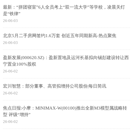
最新：“拼团寝室”6人全员考上“双一流大学”等学校，凌晨关灯
是“铁律”
26-06-03
北京5月二手房网签约1.6万套 创近五年同期新高-热点聚焦
26-06-03
盈新发展(000620.SZ)：盈新置地及运河长基拟向锡彭建设转让西
宁置业100%股权
26-06-02
宏川智慧：部分董事、高管拟增持公司股份|每日简讯
26-06-02
焦点日报:小摩：MINIMAX-W(00100)推出全新M3模型属战略转
型 评级“增持”
26-06-02