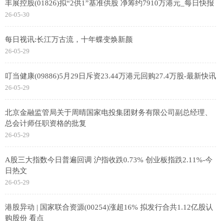
丰展控股(01826)拟“2供1”基准供股 净筹约7910万港元_每日快报
26-05-30
每日视讯:长江万古流，十年蝶变焕新颜
26-05-29
叮当健康(09886)5月29日斥资23.44万港元回购27.4万股-最新快讯
26-05-29
北京金融监管局关于周晴国家电投集团财务有限公司副总经理、
总会计师任职资格的批复
26-05-29
A股三大指数今日普遍回调 沪指收跌0.73% 创业板指跌2.11%-今
日热文
26-05-29
港股异动 | 国家联合资源(00254)涨超16% 拟发行合共1.12亿股认
购股份 看点