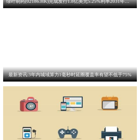
绿叶制药(02186.HK)完成发行1.8亿美元5.25%利率2031年到期可转换债券 焦点要闻
最新资讯:3年内城域算力1毫秒时延圈覆盖率有望不低于75%