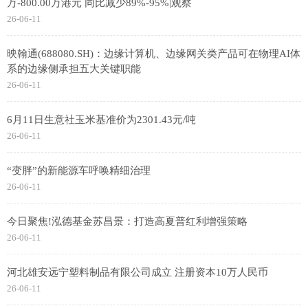
万-800.00万港元 同比减少89%-95%|观察
26-06-11
映翰通(688080.SH)：边缘计算机、边缘网关类产品可在物理AI体
系的边缘侧承担五大关键职能
26-06-11
6月11日生意社玉米基准价为2301.43元/吨
26-06-11
“变胖”的新能源车呼唤精细治理
26-06-11
今日聚焦!泓德基金苏昌景：打造高夏普红利增强策略
26-06-11
河北雄安远宁塑料制品有限公司成立 注册资本10万人民币
26-06-11