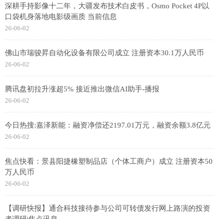
深耕手持影像十二年，大疆发布技术白皮书，Osmo Pocket 4P以
口袋机身落地电影级画质 当前信息
26-06-02
佛山市瑞骏昇自动化设备有限公司成立 注册资本30.1万人民币
26-06-02
腾讯盘初拉升涨超5% 接近推出微信AI助手-播报
26-06-02
今日热搜:嘉泽新能：融资净偿还2197.01万元，融资余额3.8亿元
26-06-02
焦点快看：景县阳捷橡塑制品店（个体工商户）成立 注册资本50
万人民币
26-06-02
【调研快报】通合科技接待参与公司可转债发行网上路演的投资
者调研|焦点讯息