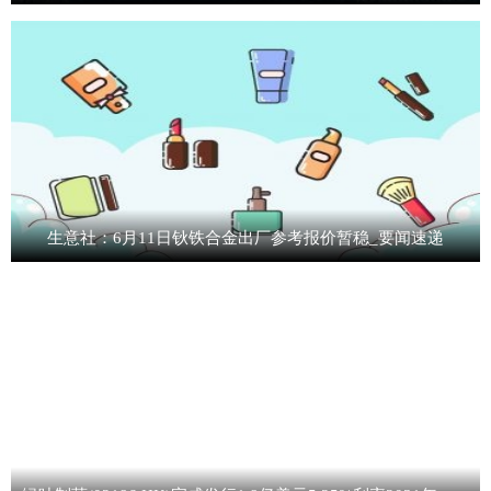
生意社：6月11日钬铁合金出厂参考报价暂稳_要闻速递