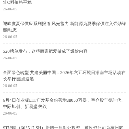
轧C料价格平稳
26-06-05
迎峰度夏保供应系列报道 风光蓄力 新能源为夏季保供注入强劲绿
能|动态
26-06-05
520榜单发布，这些商家把爱做成了爆款内容
26-06-05
全面绿色转型 共建美丽中国：2026年六五环境日湖南主场活动在
长举行|焦点速递
26-06-05
6月4日创业板ETF广发基金份额增加850万份，重仓股宁德时代、
中际旭创、新易盛|热议
26-06-05
ST绝味（603517.SH）新增一起对外投资，被投资公司为杭州御