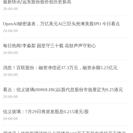
最新快讯!远东股份股价创历史新高
26-06-09
OpenAI秘密递表，万亿美元AI三巨头抢滩美股IPO 今日看点
26-06-09
每日热闻!李淼梨 园坚守三十载 花鼓声声守初心
26-06-09
消息！百联股份：融资净偿还37.3万元，融资余额5.23亿元
26-06-09
看点：信义玻璃(00868.HK)以股代息股份市值厘定为9.25港元
26-06-08
信义玻璃：7月29日将派发股息0.215港元/股
26-06-08