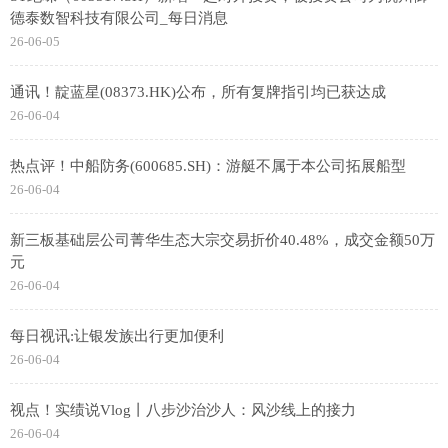
德泰数智科技有限公司_每日消息
26-06-05
通讯！靛蓝星(08373.HK)公布，所有复牌指引均已获达成
26-06-04
热点评！中船防务(600685.SH)：游艇不属于本公司拓展船型
26-06-04
新三板基础层公司菁华生态大宗交易折价40.48%，成交金额50万
元
26-06-04
每日视讯:让银发族出行更加便利
26-06-04
视点！实绩说Vlog丨八步沙治沙人：风沙线上的接力
26-06-04