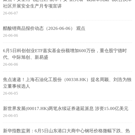
社区开展安全生产月专项宣讲
26-06-07
醋酸锂商品报价动态（2026-06-06） 观点
26-06-06
6月5日科创创业ETF嘉实基金份额增加600万份，重仓股宁德时
代、中际旭创、新易盛
26-06-06
焦点速递！上海石油化工股份（00338.HK）提名周颖、刘浩为独
立董事候选人
26-06-05
新世界发展(00017.HK)两笔永续证券递延派息 涉资15.00亿美元
26-06-05
新华指数监测：6月5日山东港口大商中心钢坯价格微幅下跌、热