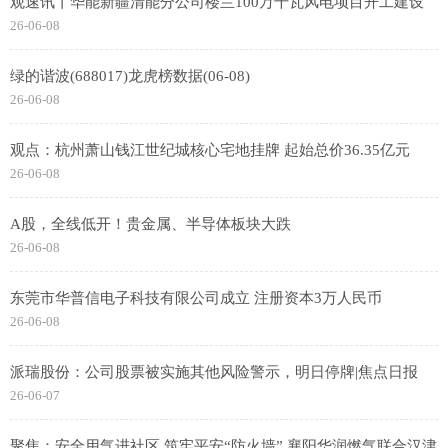
观速讯丨华能新疆清能分公司楼兰100万千瓦风电项目开工建设
26-06-08
绿的谐波(688017)龙虎榜数据(06-08)
26-06-08
观点：杭州萧山钱江世纪城核心宅地挂牌 起始总价36.35亿元
26-06-08
A股，全线低开！贵金属、半导体板块大跌
26-06-08
东莞市华普信电子科技有限公司成立 注册资本3万人民币
26-06-08
派瑞股份：公司股票被实施其他风险警示，明日停牌|焦点日报
26-06-07
聚焦：安全用气进社区 筑牢平安“防火墙” 襄阳华润燃气联合汉津