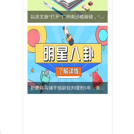
以农文旅“打开”广州南沙榄核镇，“星海故里”别有一番风味
​折断兵马俑手指获轻判缓刑5年，美国男子向中方致歉
值