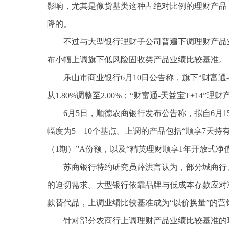
影响，尤其是像货基类这种占绝对比例的理财产品
降的。
不过与大型银行理财子公司普遍下调理财产品
布小幅上调旗下低风险固收类产品业绩比较基准。
乐山市商业银行6月10日公告称，旗下“财富通-
从1.80%调整至2.00%；“财富通-天益宝T+14”理
6月5日，顺德农商银行发布公告称，拟自6月
幅度为5—10个基点。上调的产品包括“顺享7天持
（1期）”A份额，以及“精英理财顺享1年开放式净
苏商银行特约研究员薛洪言认为，部分城商行
的迫切需求。大型银行依靠品牌与低成本存款应对
款替代品，上调业绩比较基准成为“以价换量”的
针对部分农商行上调理财产品业绩比较基准的