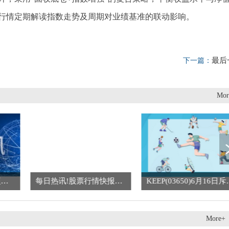
行情定期解读指数走势及周期对业绩基准的联动影响。
最后
下一篇：
Mor
每日热讯!股票行情快报：广康生化（300804）6月15日主力资金净卖出69.06万元
KEEP(03650)6月16日斥资23.76万港元回购10万股
More+