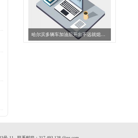
哈尔滨多辆车加油后开出不远就熄火，加油站：油罐进了水，已赔偿车主们损失
，
力
23号-11
联系邮箱：317 493 128 @qq.com