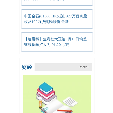
中国金石(01380.HK)授出927万份购股
权及100万股奖励股份 最新
【速看料】生意社大豆油6月15日均差
继续负向扩大为-91.20元/吨
利
财经
More+