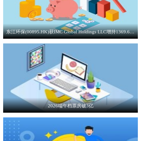
东江环保(00895.HK)获IMC Global Holdings LLC增持1369.64万股-焦点消息
2026端午档票房破3亿