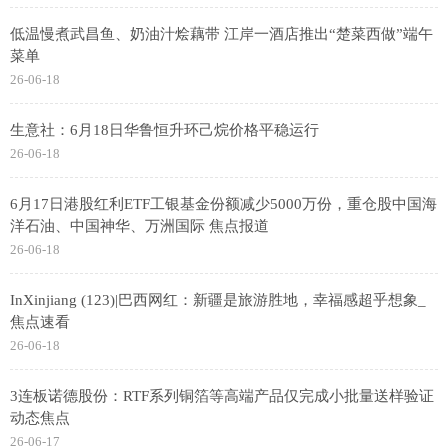
低温慢煮武昌鱼、奶油汁烩藕带 江岸一酒店推出“楚菜西做”端午
菜单
26-06-18
生意社：6月18日华鲁恒升环己烷价格平稳运行
26-06-18
6月17日港股红利ETF工银基金份额减少5000万份，重仓股中国海
洋石油、中国神华、万洲国际 焦点报道
26-06-18
InXinjiang (123)|巴西网红：新疆是旅游胜地，幸福感超乎想象_
焦点速看
26-06-18
3连板诺德股份：RTF系列铜箔等高端产品仅完成小批量送样验证
动态焦点
26-06-17