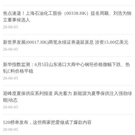
焦点速递！上海石油化工股份（00338.HK）提名周颖、刘浩为独
立董事候选人
26-06-05
新世界发展(00017.HK)两笔永续证券递延派息 涉资15.00亿美元
26-06-05
新华指数监测：6月5日山东港口大商中心钢坯价格微幅下跌、热
轧C料价格平稳
26-06-05
迎峰度夏保供应系列报道 风光蓄力 新能源为夏季保供注入强劲绿
能|动态
26-06-05
520榜单发布，这些商家把爱做成了爆款内容
26-06-05