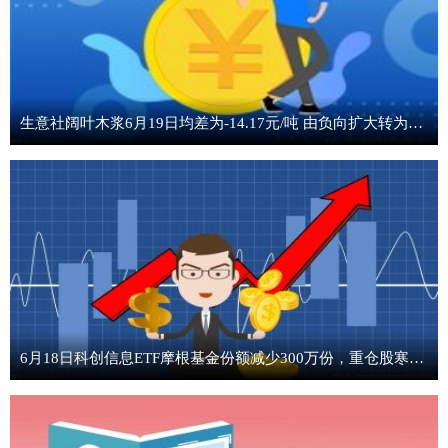
生意社阔叶木浆6月19日均差为-14.17元/吨 由负向扩大转为缩小
6月18日科创信息ETF摩根基金份额减少300万份，重仓股寒武纪、海光信息、中芯国际