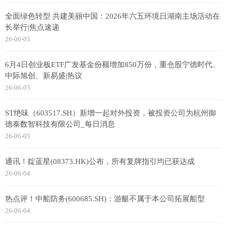
全面绿色转型 共建美丽中国：2026年六五环境日湖南主场活动在
长举行|焦点速递
26-06-05
6月4日创业板ETF广发基金份额增加850万份，重仓股宁德时代、
中际旭创、新易盛|热议
26-06-05
ST绝味（603517.SH）新增一起对外投资，被投资公司为杭州御
德泰数智科技有限公司_每日消息
26-06-05
通讯！靛蓝星(08373.HK)公布，所有复牌指引均已获达成
26-06-04
热点评！中船防务(600685.SH)：游艇不属于本公司拓展船型
26-06-04