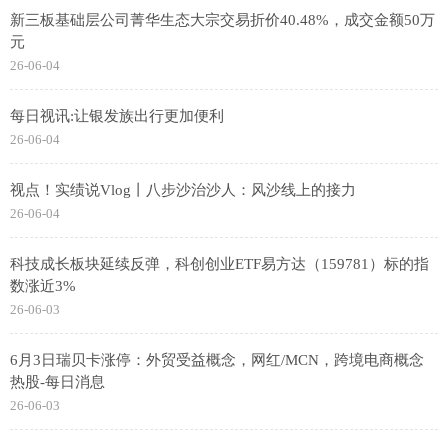
新三板基础层公司菁华生态大宗交易折价40.48%，成交金额50万
元
26-06-04
每日视讯:让银发族出行更加便利
26-06-04
视点！实绩说Vlog丨八步沙治沙人：风沙线上的接力
26-06-04
科技成长板块延续反弹，科创创业ETF易方达（159781）标的指
数涨近3%
26-06-03
6月3日瑞贝卡涨停：外贸受益概念，网红/MCN，跨境电商概念
热股-每日消息
26-06-03