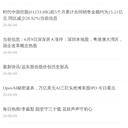
时代中国控股(01233.HK)前5个月累计合同销售金额约为15.21亿
元 同比减少28.92%|当前信息
26-06-09
当前信息：6月9日深深房Ａ涨停：深圳本地股，粤港澳大湾区，
国企改革概念热股
26-06-09
最新快讯!远东股份股价创历史新高
26-06-09
OpenAI秘密递表，万亿美元AI三巨头抢滩美股IPO 今日看点
26-06-09
每日热闻!李淼梨 园坚守三十载 花鼓声声守初心
26-06-09