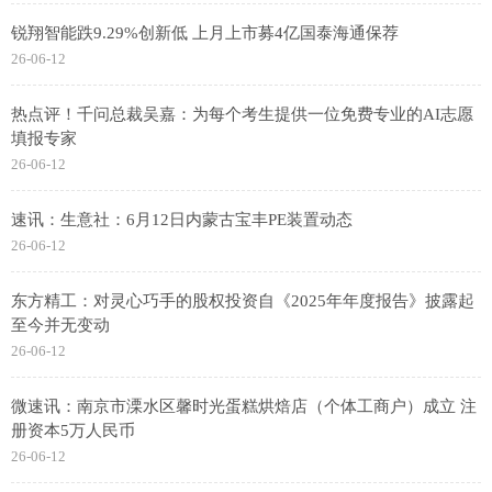
锐翔智能跌9.29%创新低 上月上市募4亿国泰海通保荐
26-06-12
热点评！千问总裁吴嘉：为每个考生提供一位免费专业的AI志愿
填报专家
26-06-12
速讯：生意社：6月12日内蒙古宝丰PE装置动态
26-06-12
东方精工：对灵心巧手的股权投资自《2025年年度报告》披露起
至今并无变动
26-06-12
微速讯：南京市溧水区馨时光蛋糕烘焙店（个体工商户）成立 注
册资本5万人民币
26-06-12