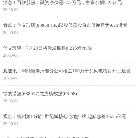
消息！百联股份：融资净偿还37.3万元，融资余额5.23亿元
26-06-09
看点：信义玻璃(00868.HK)以股代息股份市值厘定为9.25港元
26-06-08
信义玻璃：7月29日将派发股息0.215港元/股
26-06-08
观速讯丨华能新疆清能分公司楼兰100万千瓦风电项目开工建设
26-06-08
绿的谐波(688017)龙虎榜数据(06-08)
26-06-08
观点：杭州萧山钱江世纪城核心宅地挂牌 起始总价36.35亿元
26-06-08