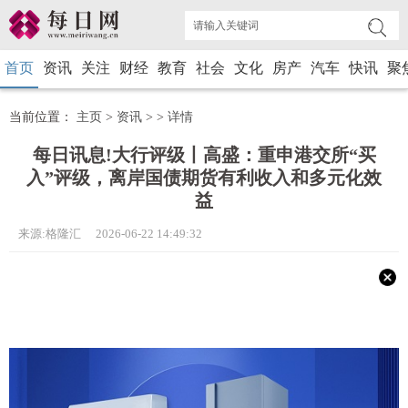
首页
资讯
关注
财经
教育
社会
文化
房产
汽车
快讯
聚
当前位置：
主页
>
资讯
> >
详情
每日讯息!大行评级丨高盛：重申港交所“买
入”评级，离岸国债期货有利收入和多元化效
益
来源:格隆汇 2026-06-22 14:49:32