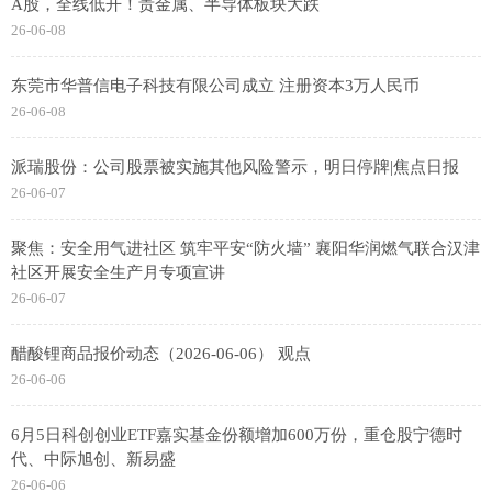
A股，全线低开！贵金属、半导体板块大跌
26-06-08
东莞市华普信电子科技有限公司成立 注册资本3万人民币
26-06-08
派瑞股份：公司股票被实施其他风险警示，明日停牌|焦点日报
26-06-07
聚焦：安全用气进社区 筑牢平安“防火墙” 襄阳华润燃气联合汉津
社区开展安全生产月专项宣讲
26-06-07
醋酸锂商品报价动态（2026-06-06） 观点
26-06-06
6月5日科创创业ETF嘉实基金份额增加600万份，重仓股宁德时
代、中际旭创、新易盛
26-06-06