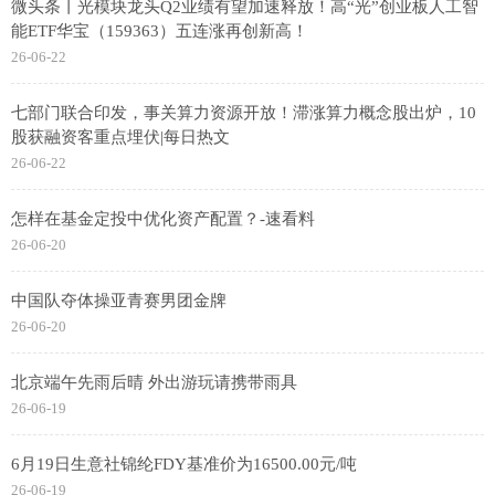
微头条丨光模块龙头Q2业绩有望加速释放！高“光”创业板人工智
能ETF华宝（159363）五连涨再创新高！
26-06-22
七部门联合印发，事关算力资源开放！滞涨算力概念股出炉，10
股获融资客重点埋伏|每日热文
26-06-22
怎样在基金定投中优化资产配置？-速看料
26-06-20
中国队夺体操亚青赛男团金牌
26-06-20
北京端午先雨后晴 外出游玩请携带雨具
26-06-19
6月19日生意社锦纶FDY基准价为16500.00元/吨
26-06-19