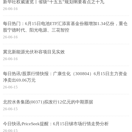
新华社权威速览丨省级“十五五”规划纲要看点之十九
26-06-16
每日热门：6月15日电池ETF汇添富基金份额增加1.34亿份，重仓
股宁德时代、阳光电源、三花智控
26-06-16
冀北新能源光伏补容项目见实效
26-06-16
每日热讯!股票行情快报：广康生化（300804）6月15日主力资金
净卖出69.06万元
26-06-15
北控水务集团(00371)拟发行12亿元的中期票据
26-06-15
今日快讯:PriceSeek提醒：6月15日锑市场行情走势分析
26-06-15