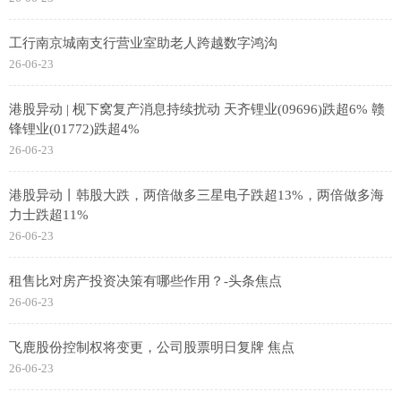
工行南京城南支行营业室助老人跨越数字鸿沟
26-06-23
港股异动 | 枧下窝复产消息持续扰动 天齐锂业(09696)跌超6% 赣
锋锂业(01772)跌超4%
26-06-23
港股异动丨韩股大跌，两倍做多三星电子跌超13%，两倍做多海
力士跌超11%
26-06-23
租售比对房产投资决策有哪些作用？-头条焦点
26-06-23
飞鹿股份控制权将变更，公司股票明日复牌 焦点
26-06-23