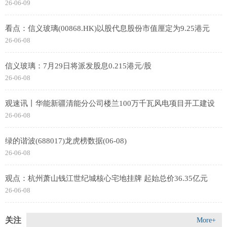
26-06-09
看点：信义玻璃(00868.HK)以股代息股份市值厘定为9.25港元
26-06-08
信义玻璃：7月29日将派发股息0.215港元/股
26-06-08
观速讯丨华能新疆清能分公司楼兰100万千瓦风电项目开工建设
26-06-08
绿的谐波(688017)龙虎榜数据(06-08)
26-06-08
观点：杭州萧山钱江世纪城核心宅地挂牌 起始总价36.35亿元
26-06-08
关注
More+