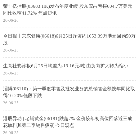
荣丰亿控股(03683.HK)发布年度业绩 股东应占亏损604.7万美元
同比收窄41.72% 焦点短讯
26-06-26
今日报丨京东健康(06618)6月25日斥资约1653.39万港元回购50万
股
26-06-25
生意社彩涂板6月25日均差为-19.16元/吨 由负向扩大转为缩小
26-06-25
滔搏(06110)：第一季度零售及批发业务的总销售金额按年同比取
得10-20%低段下跌
26-06-25
港股异动 | 老铺黄金(06181)跌超7% 金价较年初高位回落近三成
花旗料其第二季销售疲弱 今日观点
26-06-25