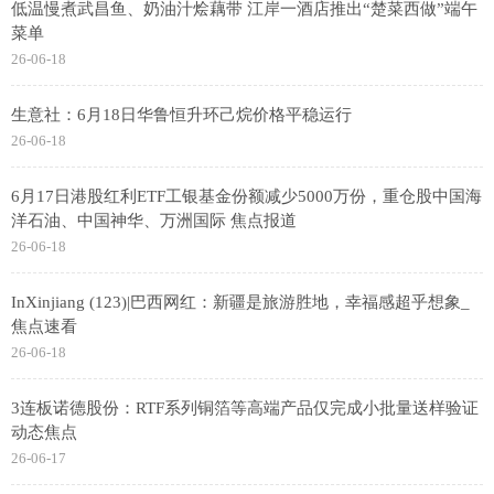
低温慢煮武昌鱼、奶油汁烩藕带 江岸一酒店推出“楚菜西做”端午
菜单
26-06-18
生意社：6月18日华鲁恒升环己烷价格平稳运行
26-06-18
6月17日港股红利ETF工银基金份额减少5000万份，重仓股中国海
洋石油、中国神华、万洲国际 焦点报道
26-06-18
InXinjiang (123)|巴西网红：新疆是旅游胜地，幸福感超乎想象_
焦点速看
26-06-18
3连板诺德股份：RTF系列铜箔等高端产品仅完成小批量送样验证
动态焦点
26-06-17