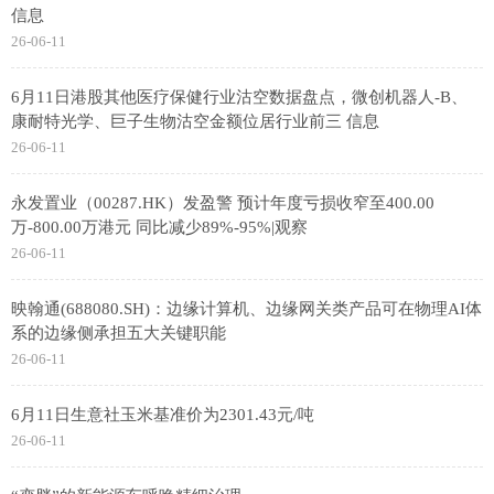
信息
26-06-11
6月11日港股其他医疗保健行业沽空数据盘点，微创机器人-B、
康耐特光学、巨子生物沽空金额位居行业前三 信息
26-06-11
永发置业（00287.HK）发盈警 预计年度亏损收窄至400.00
万-800.00万港元 同比减少89%-95%|观察
26-06-11
映翰通(688080.SH)：边缘计算机、边缘网关类产品可在物理AI体
系的边缘侧承担五大关键职能
26-06-11
6月11日生意社玉米基准价为2301.43元/吨
26-06-11