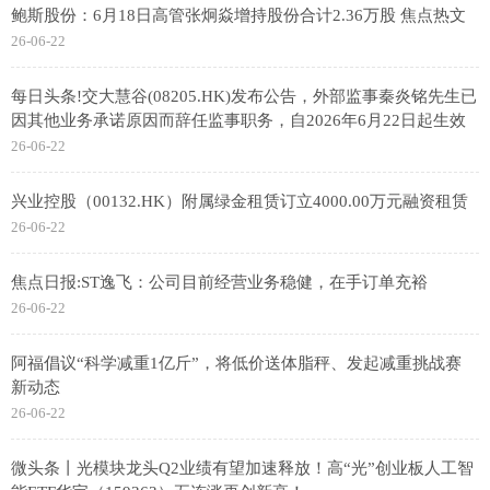
鲍斯股份：6月18日高管张炯焱增持股份合计2.36万股 焦点热文
26-06-22
每日头条!交大慧谷(08205.HK)发布公告，外部监事秦炎铭先生已
因其他业务承诺原因而辞任监事职务，自2026年6月22日起生效
26-06-22
兴业控股（00132.HK）附属绿金租赁订立4000.00万元融资租赁
26-06-22
焦点日报:ST逸飞：公司目前经营业务稳健，在手订单充裕
26-06-22
阿福倡议“科学减重1亿斤”，将低价送体脂秤、发起减重挑战赛
新动态
26-06-22
微头条丨光模块龙头Q2业绩有望加速释放！高“光”创业板人工智