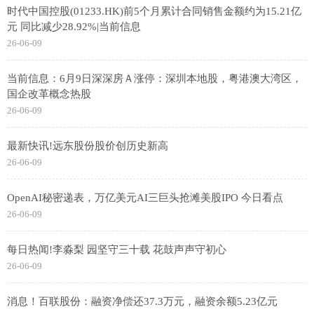
时代中国控股(01233.HK)前5个月累计合同销售金额约为15.21亿
元 同比减少28.92%|当前信息
26-06-09
当前信息：6月9日深深房Ａ涨停：深圳本地股，粤港澳大湾区，
国企改革概念热股
26-06-09
最新快讯!远东股份股价创历史新高
26-06-09
OpenAI秘密递表，万亿美元AI三巨头抢滩美股IPO 今日看点
26-06-09
每日热闻!李淼梨 园坚守三十载 花鼓声声守初心
26-06-09
消息！百联股份：融资净偿还37.3万元，融资余额5.23亿元