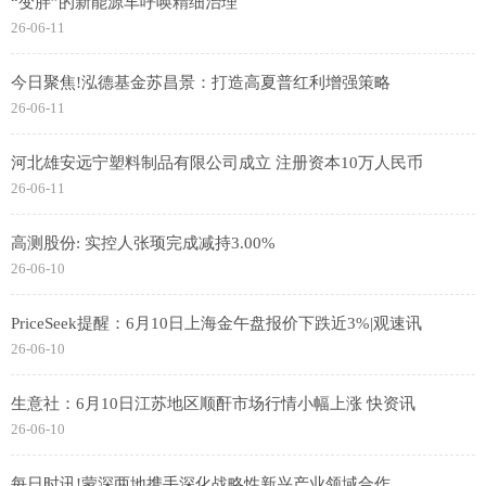
“变胖”的新能源车呼唤精细治理
26-06-11
今日聚焦!泓德基金苏昌景：打造高夏普红利增强策略
26-06-11
河北雄安远宁塑料制品有限公司成立 注册资本10万人民币
26-06-11
高测股份: 实控人张顼完成减持3.00%
26-06-10
PriceSeek提醒：6月10日上海金午盘报价下跌近3%|观速讯
26-06-10
生意社：6月10日江苏地区顺酐市场行情小幅上涨 快资讯
26-06-10
每日时讯!蒙深两地携手深化战略性新兴产业领域合作