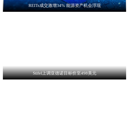
REITs成交激增34% 能源资产机会浮现
Stifel上调亚德诺目标价至498美元