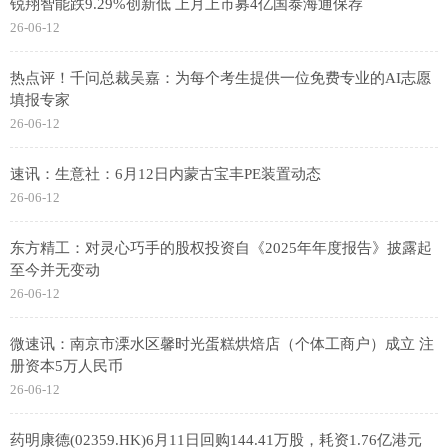
锐翔智能跌9.29%创新低 上月上市募4亿国泰海通保荐
26-06-12
热点评！千问总裁吴嘉：为每个考生提供一位免费专业的AI志愿
填报专家
26-06-12
速讯：生意社：6月12日内蒙古宝丰PE装置动态
26-06-12
东方精工：对灵心巧手的股权投资自《2025年年度报告》披露起
至今并无变动
26-06-12
微速讯：南京市溧水区馨时光蛋糕烘焙店（个体工商户）成立 注
册资本5万人民币
26-06-12
药明康德(02359.HK)6月11日回购144.41万股，耗资1.76亿港元