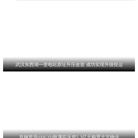
武汉东西湖一变电站原址升压改造 成功实现升级投运
首钢资源(00639)附属拟斥资5.3亿元购置北京物业