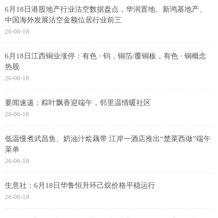
6月18日港股地产行业沽空数据盘点，华润置地、新鸿基地产、
中国海外发展沽空金额位居行业前三
26-06-18
6月18日江西铜业涨停：有色 · 钨，铜箔/覆铜板，有色 · 铜概念
热股
26-06-18
要闻速递：粽叶飘香迎端午，邻里温情暖社区
26-06-18
低温慢煮武昌鱼、奶油汁烩藕带 江岸一酒店推出“楚菜西做”端午
菜单
26-06-18
生意社：6月18日华鲁恒升环己烷价格平稳运行
26-06-18