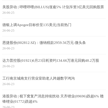
美股异动 | 哔哩哔哩(BILI.US)涨逾5% 计划斥资3亿美元回购股票
26-06-25
德银上调Apogee目标价至135美元|当前热门
26-06-25
恩捷股份(002812.SZ)：缴纳税款2959.56万元-微头条
26-06-23
达力普控股(01921)6月23日耗资约134.66万港元回购48.2万股
26-06-23
工行南京城南支行营业室助老人跨越数字鸿沟
26-06-23
港股异动 | 枧下窝复产消息持续扰动 天齐锂业(09696)跌超6% 赣
锋锂业(01772)跌超4%
26-06-23