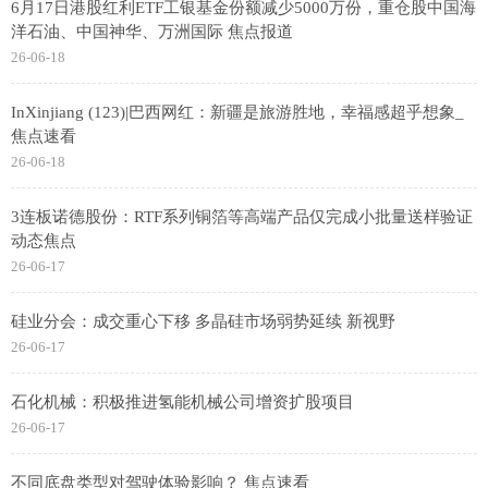
6月17日港股红利ETF工银基金份额减少5000万份，重仓股中国海
洋石油、中国神华、万洲国际 焦点报道
26-06-18
InXinjiang (123)|巴西网红：新疆是旅游胜地，幸福感超乎想象_
焦点速看
26-06-18
3连板诺德股份：RTF系列铜箔等高端产品仅完成小批量送样验证
动态焦点
26-06-17
硅业分会：成交重心下移 多晶硅市场弱势延续 新视野
26-06-17
石化机械：积极推进氢能机械公司增资扩股项目
26-06-17
不同底盘类型对驾驶体验影响？ 焦点速看