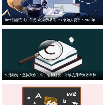
跨维智能完成10亿元B轮融资将迎IPO 创始人贾奎：2026年收入有望同比增长3倍至4倍|今日快看
久远银海：坚持聚焦主业、创新研发、持续提升经营效率和盈利能力-每日焦点