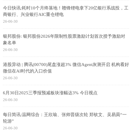
今日快讯:耗时10个月终落地！赣锋锂电拿下20亿银行系战投，工
商银行、兴业银行AIC重仓锂电
26-06-30
银邦股份: 银邦股份2026年限制性股票激励计划首次授予激励对
象名单
26-06-30
港股异动 | 腾讯(00700)尾盘涨超3% 微信Agent灰测开启 机构看好
微信在AI时代的入口价值
26-06-30
6月30日2025三季报预减板块涨幅达3% 今日视点
26-06-30
每日简讯:温网综合：王欣瑜、张帅晋级次轮 郑钦文、吴易昺“一
轮游”
26-06-30