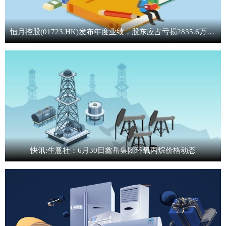
恒月控股(01723.HK)发布年度业绩，股东应占亏损2835.6万港元 同比盈转亏_微动态
快讯:生意社：6月30日鑫岳集团环氧丙烷价格动态