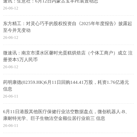
速讯：生意社：6月12日内蒙古宝丰PE装置动态
26-06-12
东方精工：对灵心巧手的股权投资自《2025年年度报告》披露起
至今并无变动
26-06-12
微速讯：南京市溧水区馨时光蛋糕烘焙店（个体工商户）成立 注
册资本5万人民币
26-06-12
药明康德(02359.HK)6月11日回购144.41万股，耗资1.76亿港元
信息
26-06-11
6月11日港股其他医疗保健行业沽空数据盘点，微创机器人-B、
康耐特光学、巨子生物沽空金额位居行业前三 信息
26-06-11