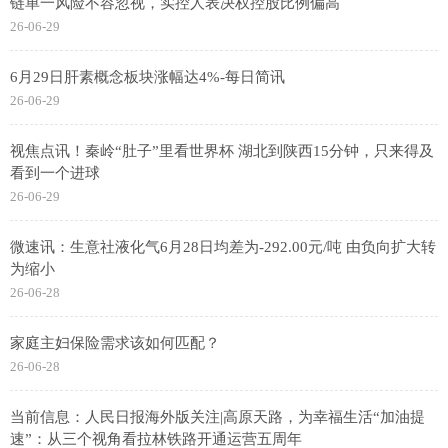
链单一风险不容忽视，实控人表决权控股比例偏高
26-06-29
6月29日肝素概念板块涨幅达4%-每日简讯
26-06-29
视焦点讯！秦岭“肚子”里看世界杯 湖北到陕西15分钟，只来得及
看到一个进球
26-06-29
微速讯：生意社液化气6月28日均差为-292.00元/吨 由负向扩大转
为缩小
26-06-28
家庭主妇保险需求该如何匹配？
26-06-28
当前信息：人民日报海外版关注|高原天路，为幸福生活“加油提
速”：从三个视角看拉林铁路开通运营五周年