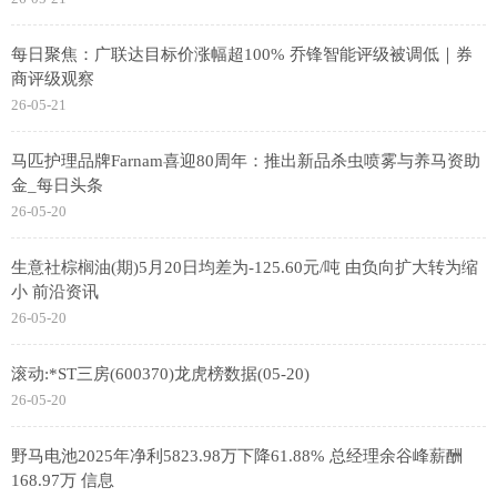
每日聚焦：广联达目标价涨幅超100% 乔锋智能评级被调低｜券
商评级观察
26-05-21
马匹护理品牌Farnam喜迎80周年：推出新品杀虫喷雾与养马资助
金_每日头条
26-05-20
生意社棕榈油(期)5月20日均差为-125.60元/吨 由负向扩大转为缩
小 前沿资讯
26-05-20
滚动:*ST三房(600370)龙虎榜数据(05-20)
26-05-20
野马电池2025年净利5823.98万下降61.88% 总经理余谷峰薪酬
168.97万 信息