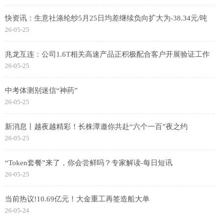
快资讯：生意社涤纶纱5月25日均差继续负向扩大为-38.34元/吨
26-05-25
兆龙互连：公司1.6T相关高速产品正积极配合客户开展验证工作
26-05-25
中考体测别迷信“神药”
26-05-25
新消息丨越夜越精彩！长株潭邀你共赴“六个一百”夜之约
26-05-25
“Token套餐”来了，你会尝鲜吗？专家解读-每日短讯
26-05-25
当前热议!10.69亿元！大金重工再签造船大单
26-05-24