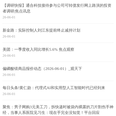
【调研快报】通合科技接待参与公司可转债发行网上路演的投资
者调研|焦点讯息
26-06-01
新金路：实际控制人刘江东提前终止减持计划
26-06-01
美团：一季度收入同比增长5.6% 焦点观察
26-06-01
偏磷酸镁商品报价动态（2026-06-01）_观天下
26-06-01
每日头条!黄仁勋：代理式AI和实用型人工智能时代已经到来
26-06-01
聚焦：男子网购3元美工刀，拆快递时被袋内裸露的刀片割伤手神
经，当事人系医院见习生：现在手完全没知觉！平台回应