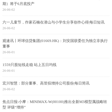
期）将于6月底投产
26-06-02
六一儿童节，作家石楠在潜山与小学生分享创作心得|每日短讯
26-06-02
观速讯丨环球信贷集团(01669.HK)：刘安国获委任为独立非执行
董事
26-06-01
1559只股短线走稳 站上五日均线
26-06-01
宏川智慧：部分董事、高管拟增持公司股份|每日简讯
26-06-02
焦点日报:小摩：MINIMAX-W(00100)推出全新M3模型属战略转
型 评级“增持”