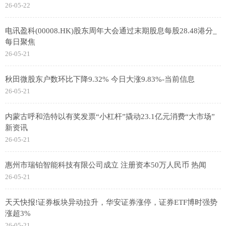
26-05-22
电讯盈科(00008.HK)股东周年大会通过末期股息每股28.48港分_
每日聚焦
26-05-21
秋田微股东户数环比下降9.32% 今日大涨9.83%-当前信息
26-05-21
内蒙古呼和浩特以有奖发票“小杠杆”撬动23.1亿元消费“大市场”
新资讯
26-05-21
惠州市瑞铂智能科技有限公司成立 注册资本50万人民币 热闻
26-05-21
天天快报!证券板块异动拉升，华安证券涨停，证券ETF博时强势
涨超3%
26-05-21