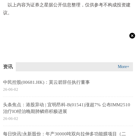
以上内容为证券之星据公开信息整理，仅供参考不构成投资建
议。
资讯
More+
中民控股(00681.HK)：莫云碧辞任执行董事
26-06-02
头条焦点：港股异动 | 宜明昂科-B(01541)涨超7% 公布IMM2510
治疗IO经治晚期肺鳞癌积极进展
26-06-02
每日快讯!永新股份：年产30000吨双向拉伸多功能膜项目（二