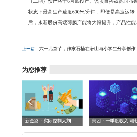
（二期）预计将于6月底投产。该项目搭载德国布鲁
状态下最高生产速度600米/分钟，即便是高速运转
后，永新股份高端薄膜产能将大幅提升，产品性能
标签：
财经频道
财经资讯
六一儿童节，作家石楠在潜山与小学生分享创作
上一篇：
心得|每日短讯
为您推荐
【调研快报】通合科技接待参与公司可转债发行网上路演的投资者调研|焦点讯息
新金路：实际控制人刘江东提前终止减持计划