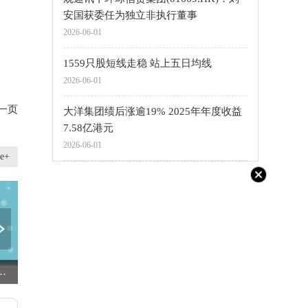
定
安国获委任为独立非执行董事
2026-06-01
1559只股短线走稳 站上五日均线
2026-06-01
一页
大洋集团绩后涨逾19% 2025年年度收益
7.58亿港元
2026-06-01
e+
AI和实用型人工智能时代已经到来
腾讯盘初拉升涨超5% 接近推出微信AI助手-播报
今日热搜:嘉泽新能：融资净偿还2197.01万元，融资余额3.8亿元