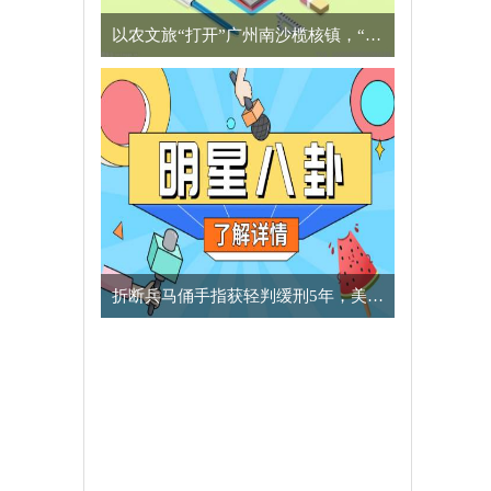
以农文旅“打开”广州南沙榄核镇，“星海故里”别有一番风味
​折断兵马俑手指获轻判缓刑5年，美国男子向中方致歉