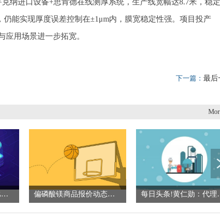
克纳进口设备+思肯德在线测厚系统，生产线宽幅达8.7米，稳
，仍能实现厚度误差控制在±1μm内，膜宽稳定性强。项目投产
与应用场景进一步拓宽。
最后
下一篇：
Mor
美团：一季度收入同比增长5.6% 焦点观察
偏磷酸镁商品报价动态（2026-06-01）_观天下
每日头条!黄仁勋：代理式