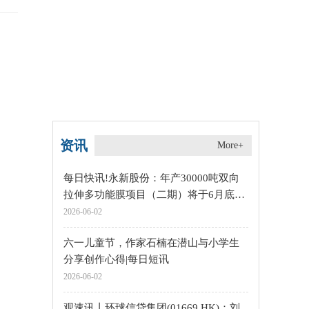
资讯
More+
每日快讯!永新股份：年产30000吨双向
拉伸多功能膜项目（二期）将于6月底投
产
2026-06-02
六一儿童节，作家石楠在潜山与小学生
分享创作心得|每日短讯
2026-06-02
观速讯丨环球信贷集团(01669.HK)：刘