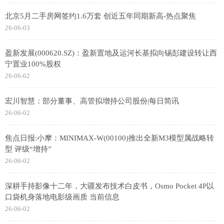
北京5月二手房网签约1.6万套 创近五年同期新高-热点聚焦
26-06-03
盈新发展(000620.SZ)：盈新置地及运河长基拟向锡彭建设转让西
宁置业100%股权
26-06-02
宏川智慧：部分董事、高管拟增持公司股份|每日简讯
26-06-02
焦点日报:小摩：MINIMAX-W(00100)推出全新M3模型属战略转
型 评级“增持”
26-06-02
深耕手持影像十二年，大疆发布技术白皮书，Osmo Pocket 4P以
口袋机身落地电影级画质 当前信息
26-06-02