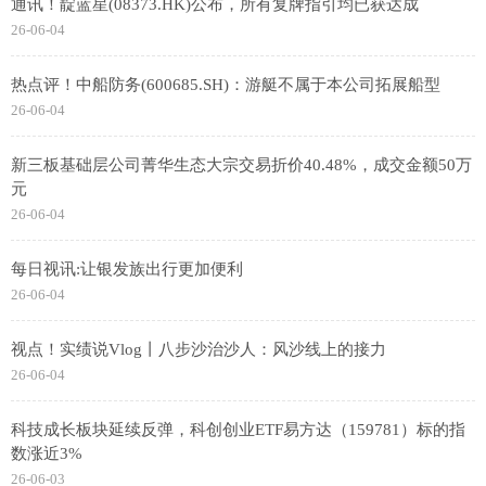
通讯！靛蓝星(08373.HK)公布，所有复牌指引均已获达成
26-06-04
热点评！中船防务(600685.SH)：游艇不属于本公司拓展船型
26-06-04
新三板基础层公司菁华生态大宗交易折价40.48%，成交金额50万
元
26-06-04
每日视讯:让银发族出行更加便利
26-06-04
视点！实绩说Vlog丨八步沙治沙人：风沙线上的接力
26-06-04
科技成长板块延续反弹，科创创业ETF易方达（159781）标的指
数涨近3%
26-06-03