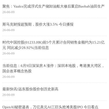
聚焦：Vaalco完成浮式生产储卸油船大修后重启Baobab油田生产
26-06-09
斯马克财报超预期，股价大涨3.5% 今日播报
26-06-09
时代中国控股(01233.HK)前5个月累计合同销售金额约为15.21亿
元 同比减少28.92%|当前信息
26-06-09
当前信息：6月9日深深房Ａ涨停：深圳本地股，粤港澳大湾区，
国企改革概念热股
26-06-09
最新快讯!远东股份股价创历史新高
26-06-09
OpenAI秘密递表，万亿美元AI三巨头抢滩美股IPO 今日看点