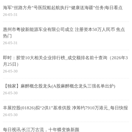
海军“丝路方舟”号医院船起航执行“健康送海疆”任务|每日看点
26-05-31
惠州市粤骏新能源车业有限公司成立 注册资本50万人民币 焦点
热门
26-05-31
即时：胶管10大相关企业排行榜_成交额排名前十查询（2026年3
月25日）
26-05-30
【独家】麻醉概念股龙头(A股麻醉概念龙头三强名单出炉)
26-05-30
丰展控股(01826)拟“2供1”基准供股 净筹约7910万港元_每日快报
26-05-30
每日视讯:长江万古流，十年蝶变焕新颜