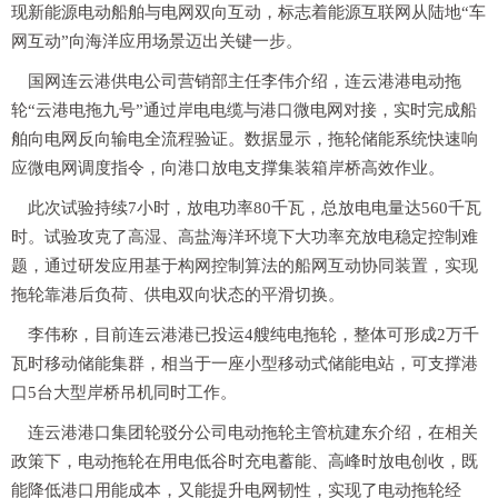
现新能源电动船舶与电网双向互动，标志着能源互联网从陆地“车
网互动”向海洋应用场景迈出关键一步。
国网连云港供电公司营销部主任李伟介绍，连云港港电动拖
轮“云港电拖九号”通过岸电电缆与港口微电网对接，实时完成船
舶向电网反向输电全流程验证。数据显示，拖轮储能系统快速响
应微电网调度指令，向港口放电支撑集装箱岸桥高效作业。
此次试验持续7小时，放电功率80千瓦，总放电电量达560千瓦
时。试验攻克了高湿、高盐海洋环境下大功率充放电稳定控制难
题，通过研发应用基于构网控制算法的船网互动协同装置，实现
拖轮靠港后负荷、供电双向状态的平滑切换。
李伟称，目前连云港港已投运4艘纯电拖轮，整体可形成2万千
瓦时移动储能集群，相当于一座小型移动式储能电站，可支撑港
口5台大型岸桥吊机同时工作。
连云港港口集团轮驳分公司电动拖轮主管杭建东介绍，在相关
政策下，电动拖轮在用电低谷时充电蓄能、高峰时放电创收，既
能降低港口用能成本，又能提升电网韧性，实现了电动拖轮经