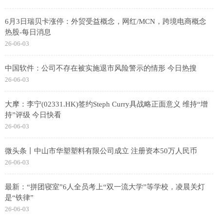
6月3日瑞贝卡涨停：外贸受益概念，网红/MCN，跨境电商概念
热股-每日消息
26-06-03
中国软件：公司不存在被实施退市风险警示的情形 今日热搜
26-06-03
大摩：李宁(02331.HK)签约Steph Curry具战略正面意义 维持“增
持”评级 今日快看
26-06-03
微头条丨中山市华塑塑料有限公司成立 注册资本50万人民币
26-06-03
最新：“拼团寝室”6人全员考上“双一流大学”等学校，凌晨关灯
是“铁律”
26-06-03