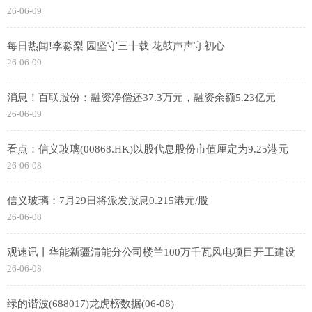
26-06-09
每日热闻!李淼梨 园坚守三十载 花鼓声声守初心
26-06-09
消息！百联股份：融资净偿还37.3万元，融资余额5.23亿元
26-06-09
看点：信义玻璃(00868.HK)以股代息股份市值厘定为9.25港元
26-06-08
信义玻璃：7月29日将派发股息0.215港元/股
26-06-08
观速讯丨华能新疆清能分公司楼兰100万千瓦风电项目开工建设
26-06-08
绿的谐波(688017)龙虎榜数据(06-08)