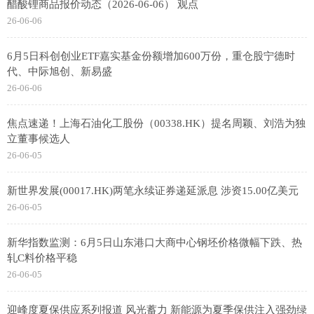
醋酸锂商品报价动态（2026-06-06） 观点
26-06-06
6月5日科创创业ETF嘉实基金份额增加600万份，重仓股宁德时
代、中际旭创、新易盛
26-06-06
焦点速递！上海石油化工股份（00338.HK）提名周颖、刘浩为独
立董事候选人
26-06-05
新世界发展(00017.HK)两笔永续证券递延派息 涉资15.00亿美元
26-06-05
新华指数监测：6月5日山东港口大商中心钢坯价格微幅下跌、热
轧C料价格平稳
26-06-05
迎峰度夏保供应系列报道 风光蓄力 新能源为夏季保供注入强劲绿