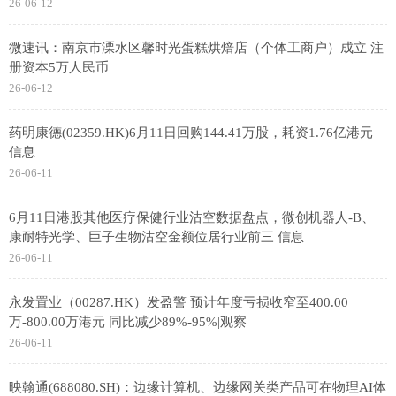
26-06-12
微速讯：南京市溧水区馨时光蛋糕烘焙店（个体工商户）成立 注
册资本5万人民币
26-06-12
药明康德(02359.HK)6月11日回购144.41万股，耗资1.76亿港元
信息
26-06-11
6月11日港股其他医疗保健行业沽空数据盘点，微创机器人-B、
康耐特光学、巨子生物沽空金额位居行业前三 信息
26-06-11
永发置业（00287.HK）发盈警 预计年度亏损收窄至400.00
万-800.00万港元 同比减少89%-95%|观察
26-06-11
映翰通(688080.SH)：边缘计算机、边缘网关类产品可在物理AI体