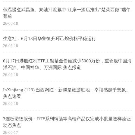
低温慢煮武昌鱼、奶油汁烩藕带 江岸一酒店推出“楚菜西做”端午
菜单
26-06-18
生意社：6月18日华鲁恒升环己烷价格平稳运行
26-06-18
6月17日港股红利ETF工银基金份额减少5000万份，重仓股中国海
洋石油、中国神华、万洲国际 焦点报道
26-06-18
InXinjiang (123)|巴西网红：新疆是旅游胜地，幸福感超乎想象_
焦点速看
26-06-18
3连板诺德股份：RTF系列铜箔等高端产品仅完成小批量送样验证
动态焦点
26-06-17