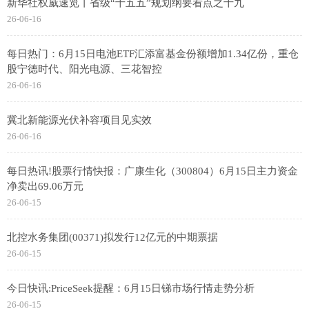
新华社权威速览丨省级“十五五”规划纲要看点之十九
26-06-16
每日热门：6月15日电池ETF汇添富基金份额增加1.34亿份，重仓
股宁德时代、阳光电源、三花智控
26-06-16
冀北新能源光伏补容项目见实效
26-06-16
每日热讯!股票行情快报：广康生化（300804）6月15日主力资金
净卖出69.06万元
26-06-15
北控水务集团(00371)拟发行12亿元的中期票据
26-06-15
今日快讯:PriceSeek提醒：6月15日锑市场行情走势分析
26-06-15