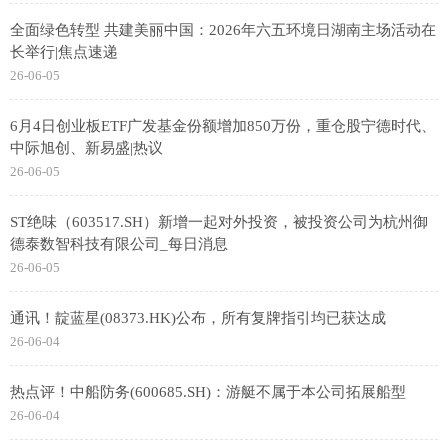
全面绿色转型 共建美丽中国：2026年六五环境日湖南主场活动在
长举行|焦点速递
26-06-05
6月4日创业板ETF广发基金份额增加850万份，重仓股宁德时代、
中际旭创、新易盛|热议
26-06-05
ST绝味（603517.SH）新增一起对外投资，被投资公司为杭州御
德泰数智科技有限公司_每日消息
26-06-05
通讯！靛蓝星(08373.HK)公布，所有复牌指引均已获达成
26-06-04
热点评！中船防务(600685.SH)：游艇不属于本公司拓展船型
26-06-04