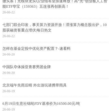
微头条丨光模块龙头Q2业绩有望加速释放！高“光”创业板人工智
能ETF华宝（159363）五连涨再创新高！
26-06-22
七部门联合印发，事关算力资源开放！滞涨算力概念股出炉，10
股获融资客重点埋伏|每日热文
26-06-22
怎样在基金定投中优化资产配置？-速看料
26-06-20
中国队夺体操亚青赛男团金牌
26-06-20
北京端午先雨后晴 外出游玩请携带雨具
26-06-19
6月19日生意社锦纶FDY基准价为16500.00元/吨
26-06-19