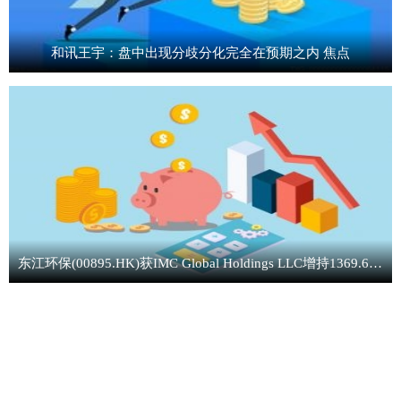
和讯王宇：盘中出现分歧分化完全在预期之内 焦点
东江环保(00895.HK)获IMC Global Holdings LLC增持1369.64万股-焦点消息