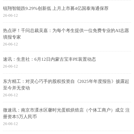
锐翔智能跌9.29%创新低 上月上市募4亿国泰海通保荐
26-06-12
热点评！千问总裁吴嘉：为每个考生提供一位免费专业的AI志愿
填报专家
26-06-12
速讯：生意社：6月12日内蒙古宝丰PE装置动态
26-06-12
东方精工：对灵心巧手的股权投资自《2025年年度报告》披露起
至今并无变动
26-06-12
微速讯：南京市溧水区馨时光蛋糕烘焙店（个体工商户）成立 注
册资本5万人民币
26-06-12