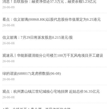
消息！百联股份：融资净偿还37.3万元，融资余额5.23亿元
26-06-09
看点：信义玻璃(00868.HK)以股代息股份市值厘定为9.25港元
26-06-08
信义玻璃：7月29日将派发股息0.215港元/股
26-06-08
观速讯丨华能新疆清能分公司楼兰100万千瓦风电项目开工建设
26-06-08
绿的谐波(688017)龙虎榜数据(06-08)
26-06-08
观点：杭州萧山钱江世纪城核心宅地挂牌 起始总价36.35亿元
26-06-08