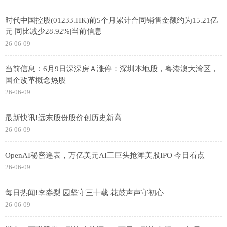
时代中国控股(01233.HK)前5个月累计合同销售金额约为15.21亿
元 同比减少28.92%|当前信息
26-06-09
当前信息：6月9日深深房Ａ涨停：深圳本地股，粤港澳大湾区，
国企改革概念热股
26-06-09
最新快讯!远东股份股价创历史新高
26-06-09
OpenAI秘密递表，万亿美元AI三巨头抢滩美股IPO 今日看点
26-06-09
每日热闻!李淼梨 园坚守三十载 花鼓声声守初心
26-06-09