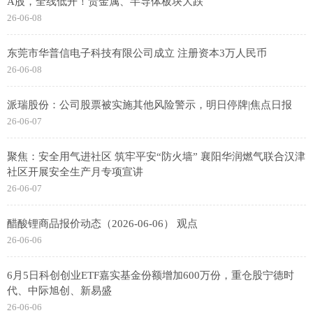
A股，全线低开！贵金属、半导体板块大跌
26-06-08
东莞市华普信电子科技有限公司成立 注册资本3万人民币
26-06-08
派瑞股份：公司股票被实施其他风险警示，明日停牌|焦点日报
26-06-07
聚焦：安全用气进社区 筑牢平安“防火墙” 襄阳华润燃气联合汉津
社区开展安全生产月专项宣讲
26-06-07
醋酸锂商品报价动态（2026-06-06） 观点
26-06-06
6月5日科创创业ETF嘉实基金份额增加600万份，重仓股宁德时
代、中际旭创、新易盛
26-06-06