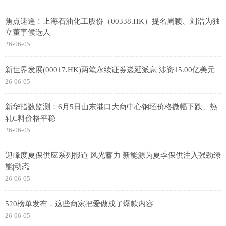
焦点速递！上海石油化工股份（00338.HK）提名周颖、刘浩为独
立董事候选人
26-06-05
新世界发展(00017.HK)两笔永续证券递延派息 涉资15.00亿美元
26-06-05
新华指数监测：6月5日山东港口大商中心钢坯价格微幅下跌、热
轧C料价格平稳
26-06-05
迎峰度夏保供应系列报道 风光蓄力 新能源为夏季保供注入强劲绿
能|动态
26-06-05
520榜单发布，这些商家把爱做成了爆款内容
26-06-05