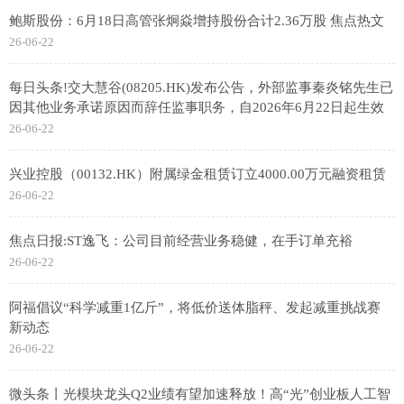
鲍斯股份：6月18日高管张炯焱增持股份合计2.36万股 焦点热文
26-06-22
每日头条!交大慧谷(08205.HK)发布公告，外部监事秦炎铭先生已
因其他业务承诺原因而辞任监事职务，自2026年6月22日起生效
26-06-22
兴业控股（00132.HK）附属绿金租赁订立4000.00万元融资租赁
26-06-22
焦点日报:ST逸飞：公司目前经营业务稳健，在手订单充裕
26-06-22
阿福倡议“科学减重1亿斤”，将低价送体脂秤、发起减重挑战赛
新动态
26-06-22
微头条丨光模块龙头Q2业绩有望加速释放！高“光”创业板人工智