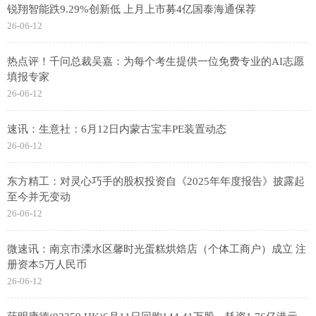
锐翔智能跌9.29%创新低 上月上市募4亿国泰海通保荐
26-06-12
热点评！千问总裁吴嘉：为每个考生提供一位免费专业的AI志愿
填报专家
26-06-12
速讯：生意社：6月12日内蒙古宝丰PE装置动态
26-06-12
东方精工：对灵心巧手的股权投资自《2025年年度报告》披露起
至今并无变动
26-06-12
微速讯：南京市溧水区馨时光蛋糕烘焙店（个体工商户）成立 注
册资本5万人民币
26-06-12