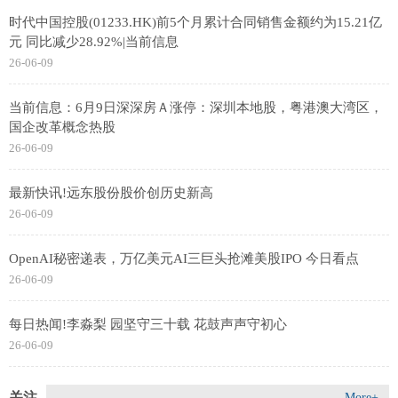
时代中国控股(01233.HK)前5个月累计合同销售金额约为15.21亿
元 同比减少28.92%|当前信息
26-06-09
当前信息：6月9日深深房Ａ涨停：深圳本地股，粤港澳大湾区，
国企改革概念热股
26-06-09
最新快讯!远东股份股价创历史新高
26-06-09
OpenAI秘密递表，万亿美元AI三巨头抢滩美股IPO 今日看点
26-06-09
每日热闻!李淼梨 园坚守三十载 花鼓声声守初心
26-06-09
关注
More+