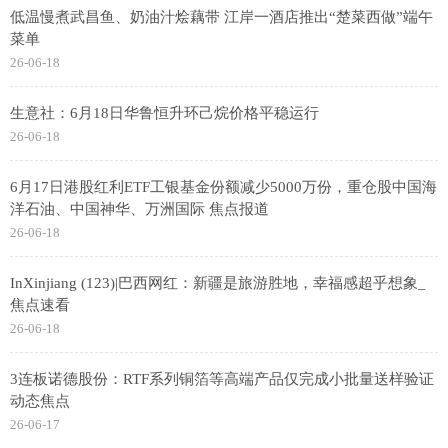
低温慢煮武昌鱼、奶油汁烩藕带 江岸一酒店推出“楚菜西做”端午
菜单
26-06-18
生意社：6月18日华鲁恒升环己烷价格平稳运行
26-06-18
6月17日港股红利ETF工银基金份额减少5000万份，重仓股中国海
洋石油、中国神华、万洲国际 焦点报道
26-06-18
InXinjiang (123)|巴西网红：新疆是旅游胜地，幸福感超乎想象_
焦点速看
26-06-18
3连板诺德股份：RTF系列铜箔等高端产品仅完成小批量送样验证
动态焦点
26-06-17