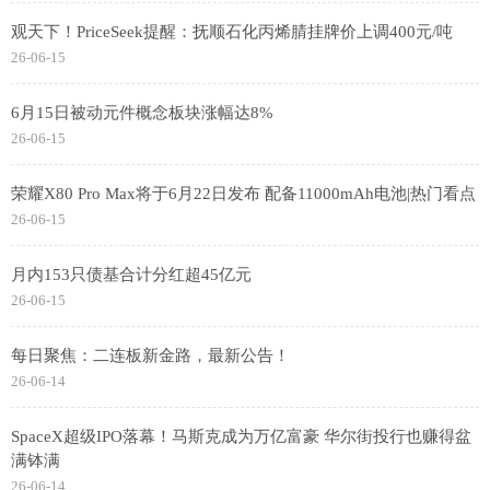
观天下！PriceSeek提醒：抚顺石化丙烯腈挂牌价上调400元/吨
26-06-15
6月15日被动元件概念板块涨幅达8%
26-06-15
荣耀X80 Pro Max将于6月22日发布 配备11000mAh电池|热门看点
26-06-15
月内153只债基合计分红超45亿元
26-06-15
每日聚焦：二连板新金路，最新公告！
26-06-14
SpaceX超级IPO落幕！马斯克成为万亿富豪 华尔街投行也赚得盆
满钵满
26-06-14