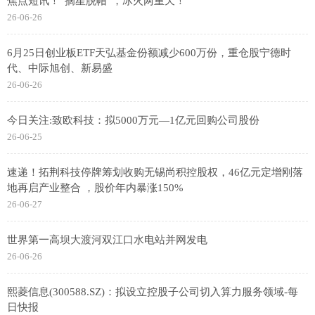
焦点短讯！“摘星脱帽”，冰火两重天！
26-06-26
6月25日创业板ETF天弘基金份额减少600万份，重仓股宁德时
代、中际旭创、新易盛
26-06-26
今日关注:致欧科技：拟5000万元—1亿元回购公司股份
26-06-25
速递！拓荆科技停牌筹划收购无锡尚积控股权，46亿元定增刚落
地再启产业整合 ，股价年内暴涨150%
26-06-27
世界第一高坝大渡河双江口水电站并网发电
26-06-26
熙菱信息(300588.SZ)：拟设立控股子公司切入算力服务领域-每
日快报