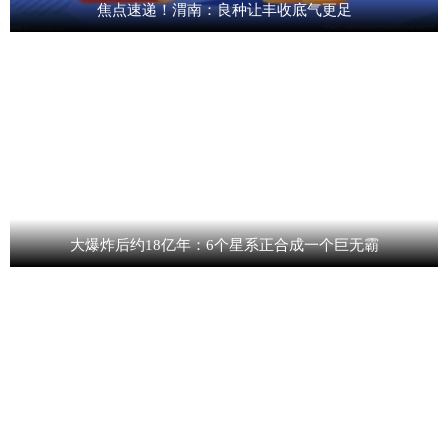
焦点速递！渭南：良种让丰收底气更足
大爆炸后约18亿年：6个星系正合成一个巨无霸