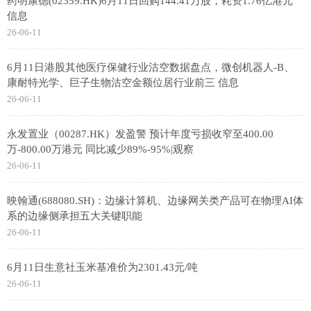
药明康德(02359.HK)6月11日回购144.41万股，耗资1.76亿港元
信息
26-06-11
6月11日港股其他医疗保健行业沽空数据盘点，微创机器人-B、
康耐特光学、巨子生物沽空金额位居行业前三 信息
26-06-11
永发置业（00287.HK）发盈警 预计年度亏损收窄至400.00
万-800.00万港元 同比减少89%-95%|观察
26-06-11
映翰通(688080.SH)：边缘计算机、边缘网关类产品可在物理AI体
系的边缘侧承担五大关键职能
26-06-11
6月11日生意社玉米基准价为2301.43元/吨
26-06-11