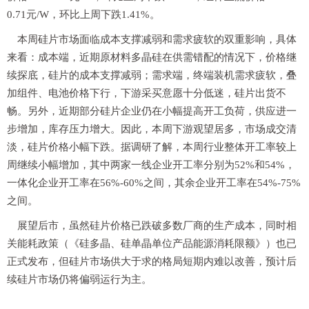
0.71元/W，环比上周下跌1.41%。
本周硅片市场面临成本支撑减弱和需求疲软的双重影响，具体
来看：成本端，近期原材料多晶硅在供需错配的情况下，价格继
续探底，硅片的成本支撑减弱；需求端，终端装机需求疲软，叠
加组件、电池价格下行，下游采买意愿十分低迷，硅片出货不
畅。另外，近期部分硅片企业仍在小幅提高开工负荷，供应进一
步增加，库存压力增大。因此，本周下游观望居多，市场成交清
淡，硅片价格小幅下跌。据调研了解，本周行业整体开工率较上
周继续小幅增加，其中两家一线企业开工率分别为52%和54%，
一体化企业开工率在56%-60%之间，其余企业开工率在54%-75%
之间。
展望后市，虽然硅片价格已跌破多数厂商的生产成本，同时相
关能耗政策（《硅多晶、硅单晶单位产品能源消耗限额》）也已
正式发布，但硅片市场供大于求的格局短期内难以改善，预计后
续硅片市场仍将偏弱运行为主。