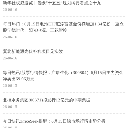
新华社权威速览丨省级“十五五”规划纲要看点之十九
26-06-16
每日热门：6月15日电池ETF汇添富基金份额增加1.34亿份，重仓
股宁德时代、阳光电源、三花智控
26-06-16
冀北新能源光伏补容项目见实效
26-06-16
每日热讯!股票行情快报：广康生化（300804）6月15日主力资金
净卖出69.06万元
26-06-15
北控水务集团(00371)拟发行12亿元的中期票据
26-06-15
今日快讯:PriceSeek提醒：6月15日锑市场行情走势分析
26-06-15