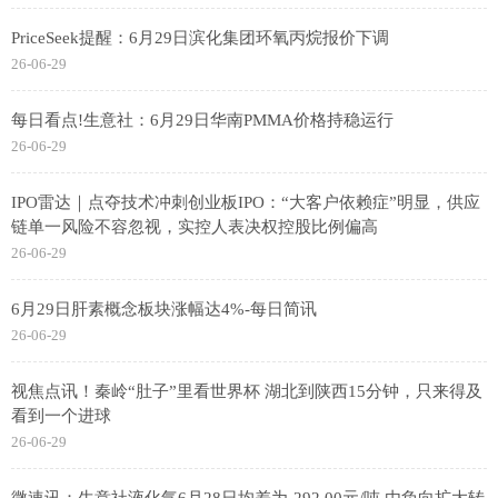
PriceSeek提醒：6月29日滨化集团环氧丙烷报价下调
26-06-29
每日看点!生意社：6月29日华南PMMA价格持稳运行
26-06-29
IPO雷达｜点夺技术冲刺创业板IPO：“大客户依赖症”明显，供应
链单一风险不容忽视，实控人表决权控股比例偏高
26-06-29
6月29日肝素概念板块涨幅达4%-每日简讯
26-06-29
视焦点讯！秦岭“肚子”里看世界杯 湖北到陕西15分钟，只来得及
看到一个进球
26-06-29
微速讯：生意社液化气6月28日均差为-292.00元/吨 由负向扩大转