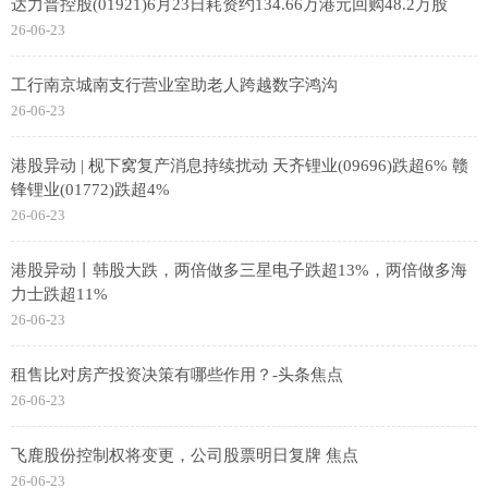
达力普控股(01921)6月23日耗资约134.66万港元回购48.2万股
26-06-23
工行南京城南支行营业室助老人跨越数字鸿沟
26-06-23
港股异动 | 枧下窝复产消息持续扰动 天齐锂业(09696)跌超6% 赣
锋锂业(01772)跌超4%
26-06-23
港股异动丨韩股大跌，两倍做多三星电子跌超13%，两倍做多海
力士跌超11%
26-06-23
租售比对房产投资决策有哪些作用？-头条焦点
26-06-23
飞鹿股份控制权将变更，公司股票明日复牌 焦点
26-06-23