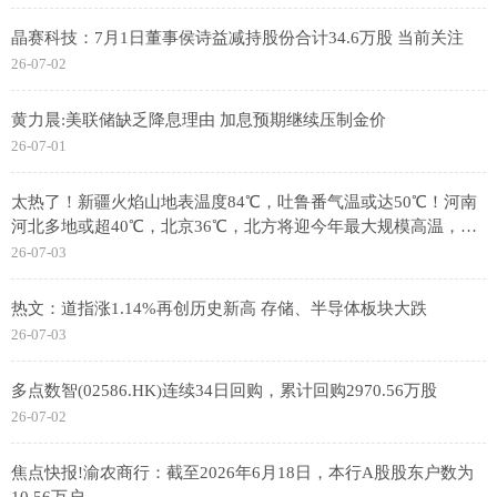
晶赛科技：7月1日董事侯诗益减持股份合计34.6万股 当前关注
26-07-02
黄力晨:美联储缺乏降息理由 加息预期继续压制金价
26-07-01
太热了！新疆火焰山地表温度84℃，吐鲁番气温或达50℃！河南
河北多地或超40℃，北京36℃，北方将迎今年最大规模高温，专
家分析
26-07-03
热文：道指涨1.14%再创历史新高 存储、半导体板块大跌
26-07-03
多点数智(02586.HK)连续34日回购，累计回购2970.56万股
26-07-02
焦点快报!渝农商行：截至2026年6月18日，本行A股股东户数为
10.56万户