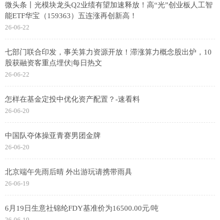
微头条丨光模块龙头Q2业绩有望加速释放！高“光”创业板人工智
能ETF华宝（159363）五连涨再创新高！
26-06-22
七部门联合印发，事关算力资源开放！滞涨算力概念股出炉，10
股获融资客重点埋伏|每日热文
26-06-22
怎样在基金定投中优化资产配置？-速看料
26-06-20
中国队夺体操亚青赛男团金牌
26-06-20
北京端午先雨后晴 外出游玩请携带雨具
26-06-19
6月19日生意社锦纶FDY基准价为16500.00元/吨
26-06-19