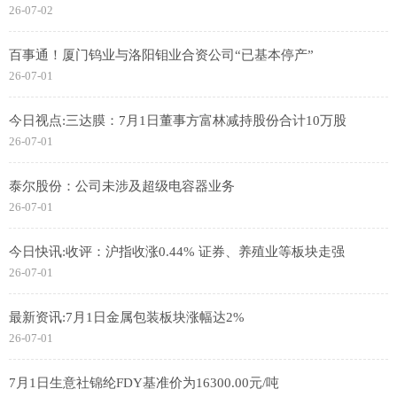
26-07-02
百事通！厦门钨业与洛阳钼业合资公司“已基本停产”
26-07-01
今日视点:三达膜：7月1日董事方富林减持股份合计10万股
26-07-01
泰尔股份：公司未涉及超级电容器业务
26-07-01
今日快讯:收评：沪指收涨0.44% 证券、养殖业等板块走强
26-07-01
最新资讯:7月1日金属包装板块涨幅达2%
26-07-01
7月1日生意社锦纶FDY基准价为16300.00元/吨