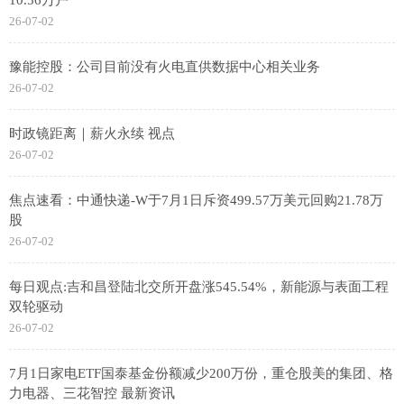
26-07-02
豫能控股：公司目前没有火电直供数据中心相关业务
26-07-02
时政镜距离｜薪火永续 视点
26-07-02
焦点速看：中通快递-W于7月1日斥资499.57万美元回购21.78万
股
26-07-02
每日观点:吉和昌登陆北交所开盘涨545.54%，新能源与表面工程
双轮驱动
26-07-02
7月1日家电ETF国泰基金份额减少200万份，重仓股美的集团、格
力电器、三花智控 最新资讯