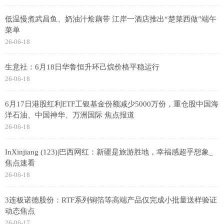
低温慢煮武昌鱼、奶油汁烩藕带 江岸一酒店推出“楚菜西做”端午
菜单
26-06-18
生意社：6月18日华鲁恒升环己烷价格平稳运行
26-06-18
6月17日港股红利ETF工银基金份额减少5000万份，重仓股中国海
洋石油、中国神华、万洲国际 焦点报道
26-06-18
InXinjiang (123)|巴西网红：新疆是旅游胜地，幸福感超乎想象_
焦点速看
26-06-18
3连板诺德股份：RTF系列铜箔等高端产品仅完成小批量送样验证
动态焦点
26-06-17