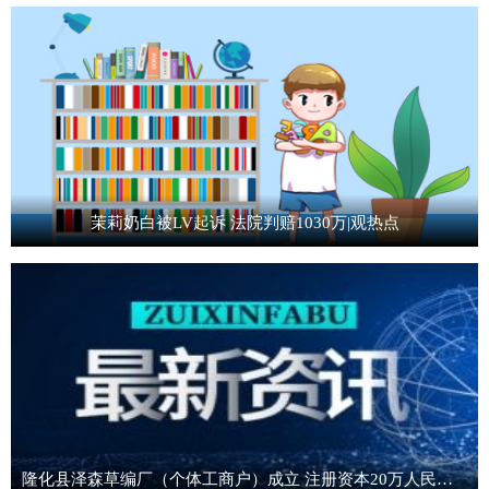
茉莉奶白被LV起诉 法院判赔1030万|观热点
隆化县泽森草编厂（个体工商户）成立 注册资本20万人民币-精选