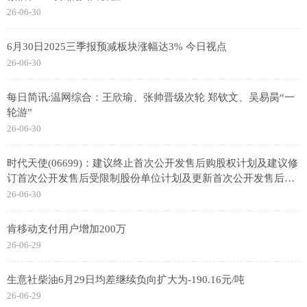
26-06-30
6月30日2025三季报预减板块涨幅达3% 今日视点
26-06-30
每日简讯:温网综合：王欣瑜、张帅晋级次轮 郑钦文、吴易昺“一
轮游”
26-06-30
时代天使(06699)：建议终止首次公开发售后购股权计划及建议修
订首次公开发售后受限制股份单位计划及更新首次公开发售后受
限制股份单位计划限额 前沿资讯
26-06-30
肯移动支付用户增加200万
26-06-29
生意社柴油6月29日均差继续负向扩大为-190.16元/吨
26-06-29