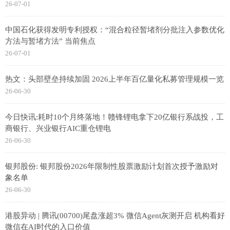
26-07-01
中国石化获得发明专利授权：“混合粒径暂堵剂分批注入参数优化
方法与暂堵方法” 当前焦点
26-07-01
热文：头部壁垒持续加固 2026上半年百亿量化私募管理规模一览
26-06-30
今日快讯:耗时10个月终落地！赣锋锂电拿下20亿银行系战投，工
商银行、兴业银行AIC重仓锂电
26-06-30
银邦股份: 银邦股份2026年限制性股票激励计划首次授予激励对
象名单
26-06-30
港股异动 | 腾讯(00700)尾盘涨超3% 微信Agent灰测开启 机构看好
微信在AI时代的入口价值