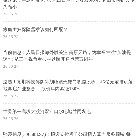
为缩小
26-06-28
家庭主妇保险需求该如何匹配？
26-06-28
当前信息：人民日报海外版关注|高原天路，为幸福生活“加油提
速”：从三个视角看拉林铁路开通运营五周年
26-06-27
速递！拓荆科技停牌筹划收购无锡尚积控股权，46亿元定增刚落
地再启产业整合 ，股价年内暴涨150%
26-06-27
世界第一高坝大渡河双江口水电站并网发电
26-06-26
熙菱信息(300588.SZ)：拟设立控股子公司切入算力服务领域-每