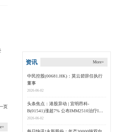
经
资讯
More+
中民控股(00681.HK)：莫云碧辞任执行
董事
2026-06-02
头条焦点：港股异动 | 宜明昂科-
一页
B(01541)涨超7% 公布IMM2510治疗IO
经治晚期肺鳞癌积极进展
2026-06-02
e+
每日快讯!永新股份：年产30000吨双向