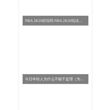
NBA 2K20好玩吗 NBA 2K20玩法简介
今日年轻人为什么不能干监理（为什么年轻人不适合干监理的真正原因）