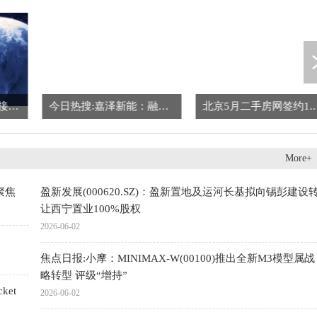
腾讯盘初拉升涨超5% 接近推出微信AI助手-播报
今日热搜:嘉泽新能：融资净偿还2197.01万元，融资余额3.8亿元
北京5月二手房网签约1.
More+
聚焦
盈新发展(000620.SZ)：盈新置地及运河长基拟向锡彭建设
让西宁置业100%股权
2026-06-02
焦点日报:小摩：MINIMAX-W(00100)推出全新M3模型属战
略转型 评级“增持”
et
2026-06-02