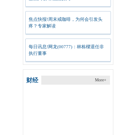
焦点快报!周末戒咖啡，为何会引发头
疼？专家解读
每日讯息!网龙(00777)：林栋樑退任非
执行董事
财经
More+