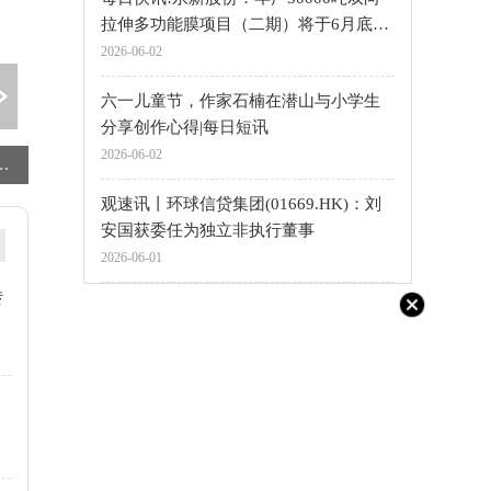
拉伸多功能膜项目（二期）将于6月底投
产
2026-06-02
六一儿童节，作家石楠在潜山与小学生
分享创作心得|每日短讯
2026-06-02
6万套 创近五年同期新高-热点聚焦
盈新发展(000620.SZ)：盈新置地及运河长基拟向锡彭建设转让西宁置业100%股权
宏川智慧：部分董事、高管拟增持公司股份|每日简讯
观速讯丨环球信贷集团(01669.HK)：刘
安国获委任为独立非执行董事
2026-06-01
转