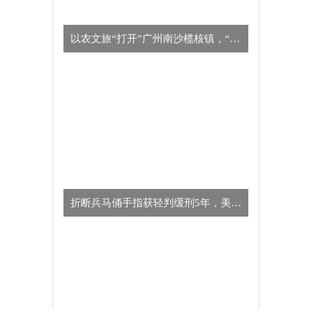
以农文旅“打开”广州南沙榄核镇，“星海故里”别有一番风味
​折断兵马俑手指获轻判缓刑5年，美国男子向中方致歉