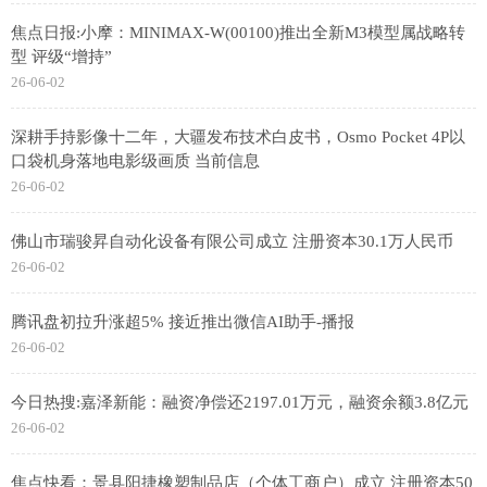
焦点日报:小摩：MINIMAX-W(00100)推出全新M3模型属战略转
型 评级“增持”
26-06-02
深耕手持影像十二年，大疆发布技术白皮书，Osmo Pocket 4P以
口袋机身落地电影级画质 当前信息
26-06-02
佛山市瑞骏昇自动化设备有限公司成立 注册资本30.1万人民币
26-06-02
腾讯盘初拉升涨超5% 接近推出微信AI助手-播报
26-06-02
今日热搜:嘉泽新能：融资净偿还2197.01万元，融资余额3.8亿元
26-06-02
焦点快看：景县阳捷橡塑制品店（个体工商户）成立 注册资本50