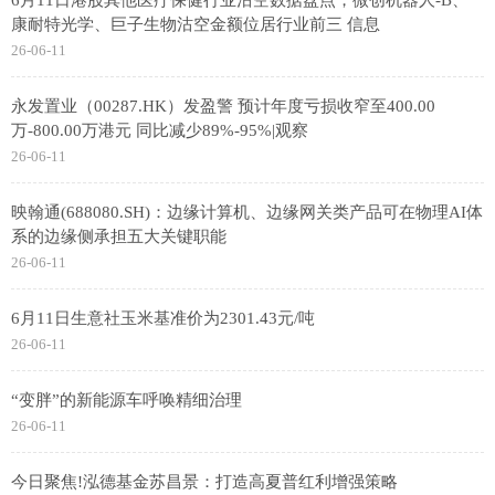
6月11日港股其他医疗保健行业沽空数据盘点，微创机器人-B、
康耐特光学、巨子生物沽空金额位居行业前三 信息
26-06-11
永发置业（00287.HK）发盈警 预计年度亏损收窄至400.00
万-800.00万港元 同比减少89%-95%|观察
26-06-11
映翰通(688080.SH)：边缘计算机、边缘网关类产品可在物理AI体
系的边缘侧承担五大关键职能
26-06-11
6月11日生意社玉米基准价为2301.43元/吨
26-06-11
“变胖”的新能源车呼唤精细治理
26-06-11
今日聚焦!泓德基金苏昌景：打造高夏普红利增强策略