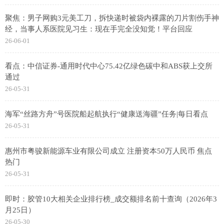
聚焦：男子网购3元美工刀，拆快递时被袋内裸露的刀片割伤手神
经，当事人系医院见习生：现在手完全没知觉！平台回应
26-06-01
看点：中信证券-通用时代中心75.42亿绿色碳中和ABS获上交所
通过
26-05-31
海军“丝路方舟”号医院船起航执行“健康送海疆”任务|每日看点
26-05-31
惠州市粤骏新能源车业有限公司成立 注册资本50万人民币 焦点
热门
26-05-31
即时：胶管10大相关企业排行榜_成交额排名前十查询（2026年3
月25日）
26-05-30