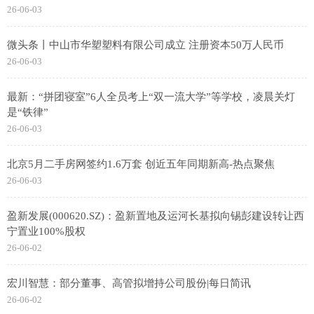
26-06-03
微头条丨中山市华塑塑料有限公司成立 注册资本50万人民币
26-06-03
最新：“拼团寝室”6人全员考上“双一流大学”等学校，凌晨关灯
是“铁律”
26-06-03
北京5月二手房网签约1.6万套 创近五年同期新高-热点聚焦
26-06-03
盈新发展(000620.SZ)：盈新置地及运河长基拟向锡彭建设转让西
宁置业100%股权
26-06-02
宏川智慧：部分董事、高管拟增持公司股份|每日简讯
26-06-02