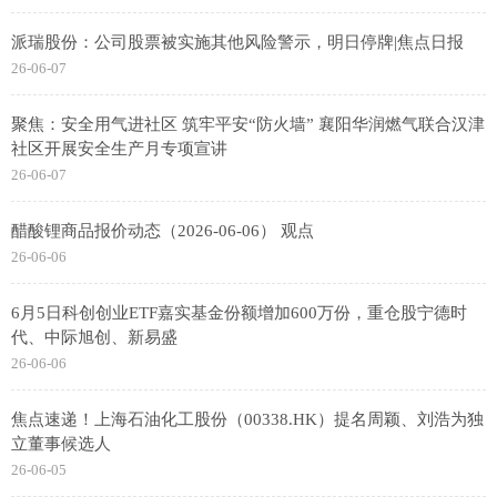
派瑞股份：公司股票被实施其他风险警示，明日停牌|焦点日报
26-06-07
聚焦：安全用气进社区 筑牢平安“防火墙” 襄阳华润燃气联合汉津
社区开展安全生产月专项宣讲
26-06-07
醋酸锂商品报价动态（2026-06-06） 观点
26-06-06
6月5日科创创业ETF嘉实基金份额增加600万份，重仓股宁德时
代、中际旭创、新易盛
26-06-06
焦点速递！上海石油化工股份（00338.HK）提名周颖、刘浩为独
立董事候选人
26-06-05