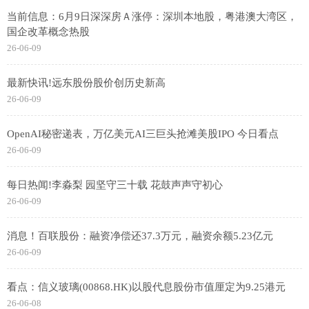
当前信息：6月9日深深房Ａ涨停：深圳本地股，粤港澳大湾区，
国企改革概念热股
26-06-09
最新快讯!远东股份股价创历史新高
26-06-09
OpenAI秘密递表，万亿美元AI三巨头抢滩美股IPO 今日看点
26-06-09
每日热闻!李淼梨 园坚守三十载 花鼓声声守初心
26-06-09
消息！百联股份：融资净偿还37.3万元，融资余额5.23亿元
26-06-09
看点：信义玻璃(00868.HK)以股代息股份市值厘定为9.25港元
26-06-08