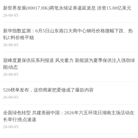
新世界发展(00017.HK)两笔永续证券递延派息 涉资15.00亿美元
26-06-05
新华指数监测：6月5日山东港口大商中心钢坯价格微幅下跌、热
轧C料价格平稳
26-06-05
迎峰度夏保供应系列报道 风光蓄力 新能源为夏季保供注入强劲绿
能|动态
26-06-05
520榜单发布，这些商家把爱做成了爆款内容
26-06-05
全面绿色转型 共建美丽中国：2026年六五环境日湖南主场活动在
长举行|焦点速递
26-06-05