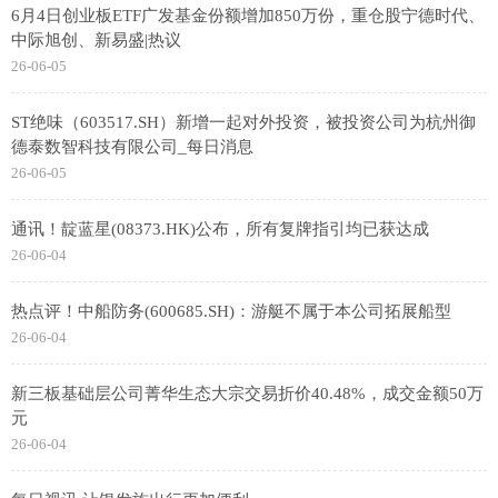
6月4日创业板ETF广发基金份额增加850万份，重仓股宁德时代、
中际旭创、新易盛|热议
26-06-05
ST绝味（603517.SH）新增一起对外投资，被投资公司为杭州御
德泰数智科技有限公司_每日消息
26-06-05
通讯！靛蓝星(08373.HK)公布，所有复牌指引均已获达成
26-06-04
热点评！中船防务(600685.SH)：游艇不属于本公司拓展船型
26-06-04
新三板基础层公司菁华生态大宗交易折价40.48%，成交金额50万
元
26-06-04