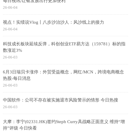
每日视讯:让银发族出行更加便利
26-06-04
视点！实绩说Vlog丨八步沙治沙人：风沙线上的接力
26-06-04
科技成长板块延续反弹，科创创业ETF易方达（159781）标的指
数涨近3%
26-06-03
6月3日瑞贝卡涨停：外贸受益概念，网红/MCN，跨境电商概念
热股-每日消息
26-06-03
中国软件：公司不存在被实施退市风险警示的情形 今日热搜
26-06-03
大摩：李宁(02331.HK)签约Steph Curry具战略正面意义 维持“增
持”评级 今日快看