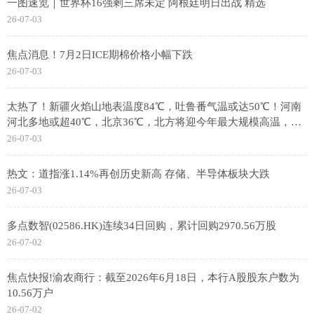
一图速览｜世界杯16强剩三席未定 阿根廷明日出战 精选
26-07-03
焦点消息！7月2日ICE期棉价格小幅下跌
26-07-03
太热了！新疆火焰山地表温度84℃，吐鲁番气温或达50℃！河南
河北多地或超40℃，北京36℃，北方将迎今年最大规模高温，专
家分析
26-07-03
热文：道指涨1.14%再创历史新高 存储、半导体板块大跌
26-07-03
多点数智(02586.HK)连续34日回购，累计回购2970.56万股
26-07-02
焦点快报!渝农商行：截至2026年6月18日，本行A股股东户数为
10.56万户
26-07-02