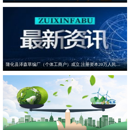
隆化县泽森草编厂（个体工商户）成立 注册资本20万人民币-精选