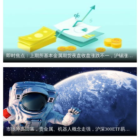
即时焦点：上期所基本金属期货夜盘收盘涨跌不一，沪锡涨3.80%
市场冲高回落，贵金属、机器人概念走强，沪深300ETF易方达（510310）成交放量