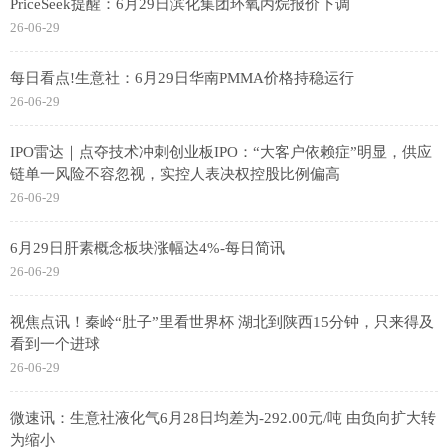
PriceSeek提醒：6月29日滨化集团环氧丙烷报价下调
26-06-29
每日看点!生意社：6月29日华南PMMA价格持稳运行
26-06-29
IPO雷达｜点夺技术冲刺创业板IPO：“大客户依赖症”明显，供应
链单一风险不容忽视，实控人表决权控股比例偏高
26-06-29
6月29日肝素概念板块涨幅达4%-每日简讯
26-06-29
视焦点讯！秦岭“肚子”里看世界杯 湖北到陕西15分钟，只来得及
看到一个进球
26-06-29
微速讯：生意社液化气6月28日均差为-292.00元/吨 由负向扩大转
为缩小