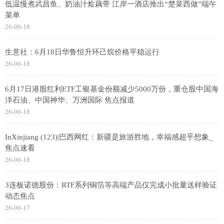
低温慢煮武昌鱼、奶油汁烩藕带 江岸一酒店推出“楚菜西做”端午
菜单
26-06-18
生意社：6月18日华鲁恒升环己烷价格平稳运行
26-06-18
6月17日港股红利ETF工银基金份额减少5000万份，重仓股中国海
洋石油、中国神华、万洲国际 焦点报道
26-06-18
InXinjiang (123)|巴西网红：新疆是旅游胜地，幸福感超乎想象_
焦点速看
26-06-18
3连板诺德股份：RTF系列铜箔等高端产品仅完成小批量送样验证
动态焦点
26-06-17