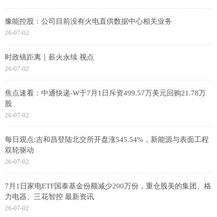
豫能控股：公司目前没有火电直供数据中心相关业务
26-07-02
时政镜距离｜薪火永续 视点
26-07-02
焦点速看：中通快递-W于7月1日斥资499.57万美元回购21.78万
股
26-07-02
每日观点:吉和昌登陆北交所开盘涨545.54%，新能源与表面工程
双轮驱动
26-07-02
7月1日家电ETF国泰基金份额减少200万份，重仓股美的集团、格
力电器、三花智控 最新资讯
26-07-02