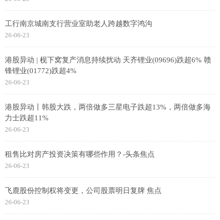
工行南京城南支行营业室助老人跨越数字鸿沟
26-06-23
港股异动 | 枧下窝复产消息持续扰动 天齐锂业(09696)跌超6% 赣
锋锂业(01772)跌超4%
26-06-23
港股异动丨韩股大跌，两倍做多三星电子跌超13%，两倍做多海
力士跌超11%
26-06-23
租售比对房产投资决策有哪些作用？-头条焦点
26-06-23
飞鹿股份控制权将变更，公司股票明日复牌 焦点
26-06-23