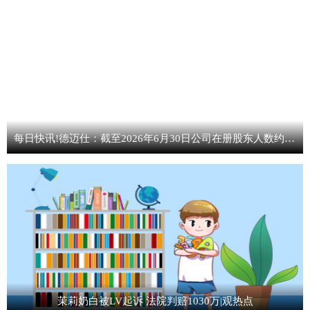
每日快讯!德迈仕：截至2026年6月30日公司在册股东人数约为1.24万人
茉莉奶白被LV起诉 法院判赔1030万|观热点