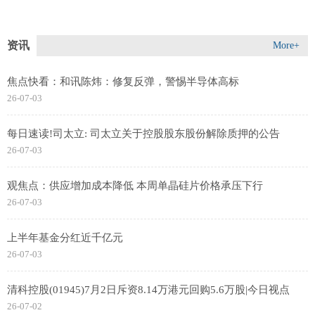
资讯
More+
焦点快看：和讯陈炜：修复反弹，警惕半导体高标
26-07-03
每日速读!司太立: 司太立关于控股股东股份解除质押的公告
26-07-03
观焦点：供应增加成本降低 本周单晶硅片价格承压下行
26-07-03
上半年基金分红近千亿元
26-07-03
清科控股(01945)7月2日斥资8.14万港元回购5.6万股|今日视点
26-07-02