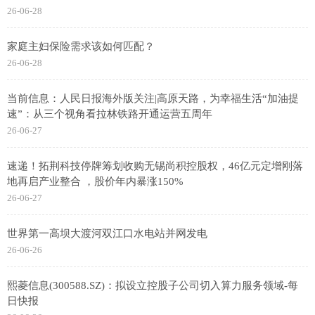
26-06-28
家庭主妇保险需求该如何匹配？
26-06-28
当前信息：人民日报海外版关注|高原天路，为幸福生活“加油提
速”：从三个视角看拉林铁路开通运营五周年
26-06-27
速递！拓荆科技停牌筹划收购无锡尚积控股权，46亿元定增刚落
地再启产业整合 ，股价年内暴涨150%
26-06-27
世界第一高坝大渡河双江口水电站并网发电
26-06-26
熙菱信息(300588.SZ)：拟设立控股子公司切入算力服务领域-每
日快报