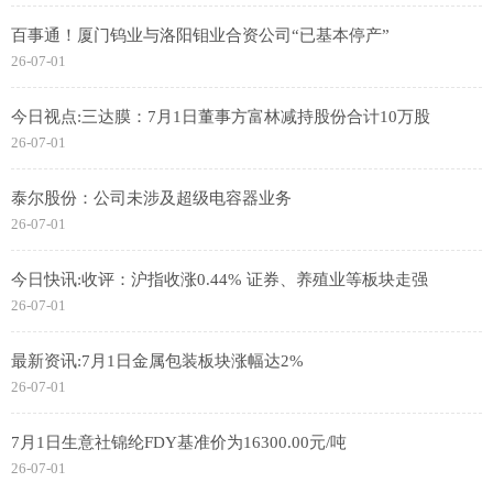
百事通！厦门钨业与洛阳钼业合资公司“已基本停产”
26-07-01
今日视点:三达膜：7月1日董事方富林减持股份合计10万股
26-07-01
泰尔股份：公司未涉及超级电容器业务
26-07-01
今日快讯:收评：沪指收涨0.44% 证券、养殖业等板块走强
26-07-01
最新资讯:7月1日金属包装板块涨幅达2%
26-07-01
7月1日生意社锦纶FDY基准价为16300.00元/吨
26-07-01