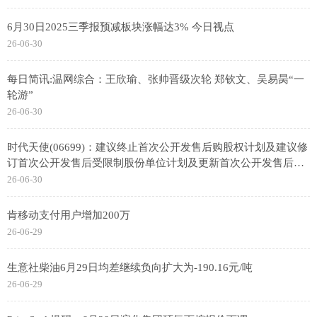
6月30日2025三季报预减板块涨幅达3% 今日视点
26-06-30
每日简讯:温网综合：王欣瑜、张帅晋级次轮 郑钦文、吴易昺“一
轮游”
26-06-30
时代天使(06699)：建议终止首次公开发售后购股权计划及建议修
订首次公开发售后受限制股份单位计划及更新首次公开发售后受
限制股份单位计划限额 前沿资讯
26-06-30
肯移动支付用户增加200万
26-06-29
生意社柴油6月29日均差继续负向扩大为-190.16元/吨
26-06-29