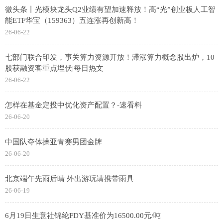
微头条丨光模块龙头Q2业绩有望加速释放！高“光”创业板人工智
能ETF华宝（159363）五连涨再创新高！
26-06-22
七部门联合印发，事关算力资源开放！滞涨算力概念股出炉，10
股获融资客重点埋伏|每日热文
26-06-22
怎样在基金定投中优化资产配置？-速看料
26-06-20
中国队夺体操亚青赛男团金牌
26-06-20
北京端午先雨后晴 外出游玩请携带雨具
26-06-19
6月19日生意社锦纶FDY基准价为16500.00元/吨