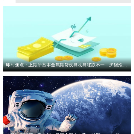
即时焦点：上期所基本金属期货夜盘收盘涨跌不一，沪锡涨3.80%