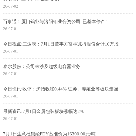
26-07-02
百事通！厦门钨业与洛阳钼业合资公司“已基本停产”
26-07-01
今日视点:三达膜：7月1日董事方富林减持股份合计10万股
26-07-01
泰尔股份：公司未涉及超级电容器业务
26-07-01
今日快讯:收评：沪指收涨0.44% 证券、养殖业等板块走强
26-07-01
最新资讯:7月1日金属包装板块涨幅达2%
26-07-01
7月1日生意社锦纶FDY基准价为16300.00元/吨