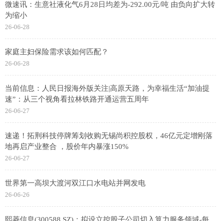
微速讯：生意社液化气6月28日均差为-292.00元/吨 由负向扩大转
为缩小
26-06-28
家庭主妇保险需求该如何匹配？
26-06-28
当前信息：人民日报海外版关注|高原天路，为幸福生活“加油提
速”：从三个视角看拉林铁路开通运营五周年
26-06-27
速递！拓荆科技停牌筹划收购无锡尚积控股权，46亿元定增刚落
地再启产业整合 ，股价年内暴涨150%
26-06-27
世界第一高坝大渡河双江口水电站并网发电
26-06-26
熙菱信息(300588.SZ)：拟设立控股子公司切入算力服务领域-每