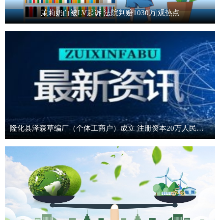
茉莉奶白被LV起诉 法院判赔1030万|观热点
隆化县泽森草编厂（个体工商户）成立 注册资本20万人民币-精选