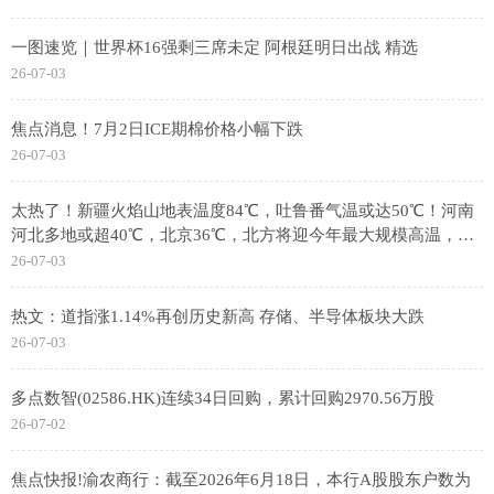
一图速览｜世界杯16强剩三席未定 阿根廷明日出战 精选
26-07-03
焦点消息！7月2日ICE期棉价格小幅下跌
26-07-03
太热了！新疆火焰山地表温度84℃，吐鲁番气温或达50℃！河南
河北多地或超40℃，北京36℃，北方将迎今年最大规模高温，专
家分析
26-07-03
热文：道指涨1.14%再创历史新高 存储、半导体板块大跌
26-07-03
多点数智(02586.HK)连续34日回购，累计回购2970.56万股
26-07-02
焦点快报!渝农商行：截至2026年6月18日，本行A股股东户数为