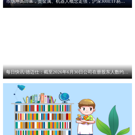
市场冲高回落，贵金属、机器人概念走强，沪深300ETF易方达（510310）成交放量
每日快讯!德迈仕：截至2026年6月30日公司在册股东人数约为1.24万人