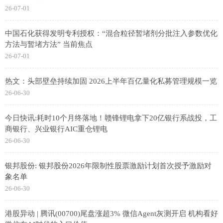
26-07-01
中国石化获得发明专利授权：“混合粒径暂堵剂分批注入参数优化
方法与暂堵方法” 当前焦点
26-07-01
热文：头部壁垒持续加固 2026上半年百亿量化私募管理规模一览
26-06-30
今日快讯:耗时10个月终落地！赣锋锂电拿下20亿银行系战投，工
商银行、兴业银行AIC重仓锂电
26-06-30
银邦股份: 银邦股份2026年限制性股票激励计划首次授予激励对
象名单
26-06-30
港股异动 | 腾讯(00700)尾盘涨超3% 微信Agent灰测开启 机构看好