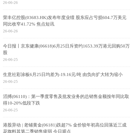
26-06-26
荣丰亿控股(03683.HK)发布年度业绩 股东应占亏损604.7万美元
同比收窄41.72% 焦点短讯
26-06-26
今日报丨京东健康(06618)6月25日斥资约1653.39万港元回购50万
股
26-06-25
生意社彩涂板6月25日均差为-19.16元/吨 由负向扩大转为缩小
26-06-25
滔搏(06110)：第一季度零售及批发业务的总销售金额按年同比取
得10-20%低段下跌
26-06-25
港股异动 | 老铺黄金(06181)跌超7% 金价较年初高位回落近三成
花旗料其第二季销售疲弱 今日观点