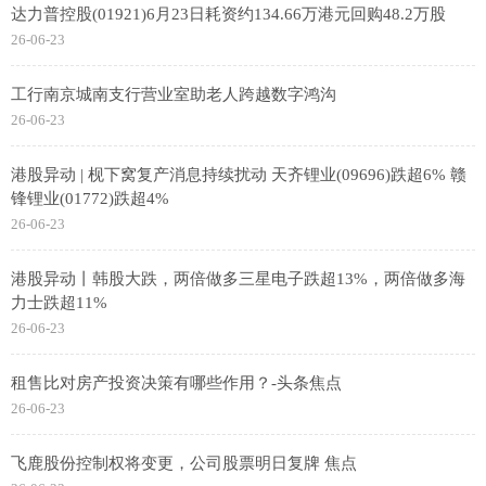
达力普控股(01921)6月23日耗资约134.66万港元回购48.2万股
26-06-23
工行南京城南支行营业室助老人跨越数字鸿沟
26-06-23
港股异动 | 枧下窝复产消息持续扰动 天齐锂业(09696)跌超6% 赣
锋锂业(01772)跌超4%
26-06-23
港股异动丨韩股大跌，两倍做多三星电子跌超13%，两倍做多海
力士跌超11%
26-06-23
租售比对房产投资决策有哪些作用？-头条焦点
26-06-23
飞鹿股份控制权将变更，公司股票明日复牌 焦点