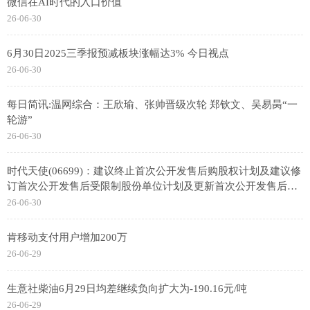
微信在AI时代的入口价值
26-06-30
6月30日2025三季报预减板块涨幅达3% 今日视点
26-06-30
每日简讯:温网综合：王欣瑜、张帅晋级次轮 郑钦文、吴易昺“一
轮游”
26-06-30
时代天使(06699)：建议终止首次公开发售后购股权计划及建议修
订首次公开发售后受限制股份单位计划及更新首次公开发售后受
限制股份单位计划限额 前沿资讯
26-06-30
肯移动支付用户增加200万
26-06-29
生意社柴油6月29日均差继续负向扩大为-190.16元/吨
26-06-29