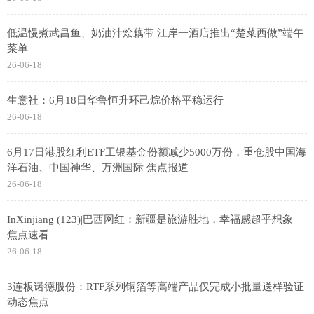
低温慢煮武昌鱼、奶油汁烩藕带 江岸一酒店推出“楚菜西做”端午
菜单
26-06-18
生意社：6月18日华鲁恒升环己烷价格平稳运行
26-06-18
6月17日港股红利ETF工银基金份额减少5000万份，重仓股中国海
洋石油、中国神华、万洲国际 焦点报道
26-06-18
InXinjiang (123)|巴西网红：新疆是旅游胜地，幸福感超乎想象_
焦点速看
26-06-18
3连板诺德股份：RTF系列铜箔等高端产品仅完成小批量送样验证
动态焦点